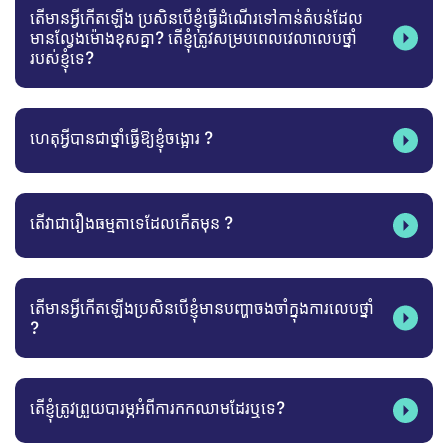
​តើមានអ្វីកើតឡើង ប្រសិនបើខ្ញុំធ្វើដំណើរទៅកាន់តំបន់ដែល
មានល្វែងម៉ោងខុសគ្នា? តើខ្ញុំត្រូវសម្របពេលវេលាលេបថ្នាំ
របស់ខ្ញុំទេ?
ហេតុអ្វីបានជាថ្នាំធ្វើឱ្យខ្ញុំចង្អោរ ?
តើវាជារឿងធម្មតាទេដែលកើតមុន ?
តើមានអ្វីកើតឡើងប្រសិនបើខ្ញុំមានបញ្ហាចងចាំក្នុងការលេបថ្នាំ
?
តើខ្ញុំត្រូវព្រួយបារម្ភអំពីការកកឈាមដែរឬទេ?