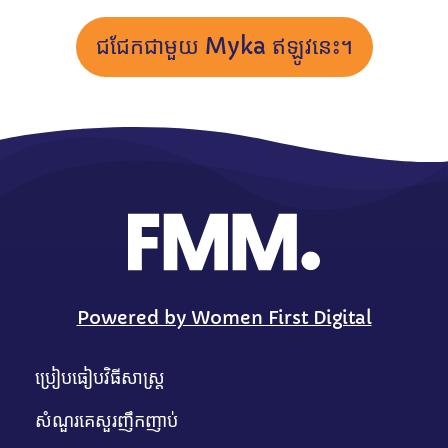
ជជែកជាមួយ Myka ឥឡូវនេះ។
Powered by Women First Digital
ប្រៀបធៀបវិធីសាស្រ្ត
សំណួរគេសួរញឹកញាប់