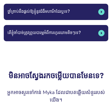
ថ្នាំគ្រាប់នឹងផ្ដល់ឱ្យខ្ញុំនូវជំងឺមហារីកដែរឬទេ?
តើខ្ញុំចាំបាច់ត្រូវព្រួយបារម្ភអំពីការហូរឈាមតិចៗទេ?
មិនអាចស្វែងរកចម្លើយបានមែនទេ?
អ្នកអាចសួរទៅកាន់ Myka ដែលជាបតឆ្លើយសំនួររបស់
យើង។