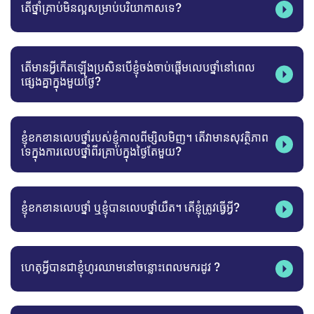
តើថ្នាំគ្រាប់មិនល្អសម្រាប់បរិយាកាសទេ?
តើមានអ្វីកើតឡើងប្រសិនបើខ្ញុំចង់ចាប់ផ្តើមលេបថ្នាំនៅពេល
ផ្សេងគ្នាក្នុងមួយថ្ងៃ?
​ខ្ញុំខកខានលេបថ្នាំរបស់ខ្ញុំកាលពីម្សិលមិញ។ តើវាមានសុវត្ថិភាព
ទេក្នុងការលេបថ្នាំពីរគ្រាប់ក្នុងថ្ងៃតែមួយ?
​ខ្ញុំខកខានលេបថ្នាំ ឬខ្ញុំបានលេបថ្នាំយឺត។ តើខ្ញុំត្រូវធ្វើអ្វី?
ហេតុអ្វីបានជាខ្ញុំហូរឈាមនៅចន្លោះពេលមករដូវ ?