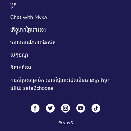
ប្លុក
Chat with Myka
តើខ្ញុំមានផ្ទៃពោះទេ?
គោលការណ៍​ភាព​ឯកជន
លក្ខខណ្ឌ
ទំនាក់ទំនង
ការគាំទ្រសម្រាប់ការមានផ្ទៃពោះដែលមិនបានគ្រោងទុក
ដោយ safe2choose
©
2026