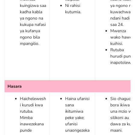
kuingizwa saa
Ni rahisi
ya ngono na
kadha kabla
kutumia.
kuwachwa
ya ngono na
ndani hadi
kukupa nafasi
saa 24.
ya kufanya
Mwenza
ngono bila
wako hawezi
mpangilio.
kuihisi.
Rutuba
hurudi pund
inapotolewa.
Hasara
Haichelewesh
Haina ufanisi
Sio chaguo
i kurudi kwa
sana
bora ikiwa
rutuba.
ikitumiwa
una mzio wa
Mimba
peke yake;
silikoni au
inawezekana
ufanisi
dawa za kuu
punde
unaongezeka
maani.