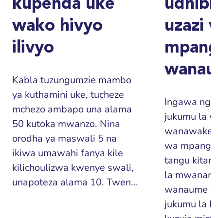
kupenda uke
udhibi
wako hivyo
uzazi 
ilivyo
mpang
wana
Kabla tuzungumzie mambo
ya kuthamini uke, tucheze
Ingawa ngon
mchezo ambapo una alama
jukumu la 
50 kutoka mwanzo. Nina
wanawake, 
orodha ya maswali 5 na
wa mpango 
ikiwa umawahi fanya kile
tangu kita
kilichoulizwa kwenye swali,
la mwanamk
unapoteza alama 10. Twen...
wanaume w
jukumu la ku