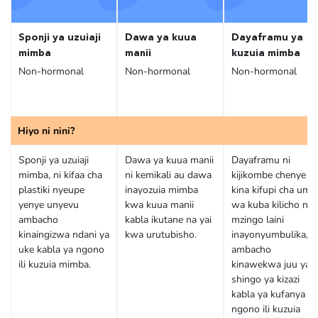
Sponji ya uzuiaji
Dawa ya kuua
Dayaframu ya
mimba
manii
kuzuia mimba
Non-hormonal
Non-hormonal
Non-hormonal
Hiyo ni nini?
Sponji ya uzuiaji
Dawa ya kuua manii
Dayaframu ni
mimba, ni kifaa cha
ni kemikali au dawa
kijikombe chenye
plastiki nyeupe
inayozuia mimba
kina kifupi cha umb
yenye unyevu
kwa kuua manii
wa kuba kilicho na
ambacho
kabla ikutane na yai
mzingo laini
kinaingizwa ndani ya
kwa urutubisho.
inayonyumbulika,
uke kabla ya ngono
ambacho
ili kuzuia mimba.
kinawekwa juu ya
shingo ya kizazi
kabla ya kufanya
ngono ili kuzuia