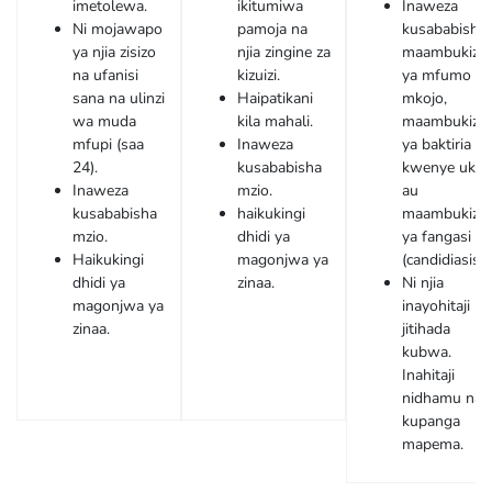
imetolewa.
ikitumiwa
Inaweza
Ni mojawapo
pamoja na
kusababisha
ya njia zisizo
njia zingine za
maambukizi
na ufanisi
kizuizi.
ya mfumo w
sana na ulinzi
Haipatikani
mkojo,
wa muda
kila mahali.
maambukizi
mfupi (saa
Inaweza
ya baktiria
24).
kusababisha
kwenye uke,
Inaweza
mzio.
au
kusababisha
haikukingi
maambukizi
mzio.
dhidi ya
ya fangasi
Haikukingi
magonjwa ya
(candidiasis).
dhidi ya
zinaa.
Ni njia
magonjwa ya
inayohitaji
zinaa.
jitihada
kubwa.
Inahitaji
nidhamu na
kupanga
mapema.