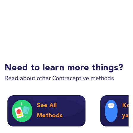
Need to learn more things?
Read about other Contraceptive methods
See All
Kof
Methods
ya 