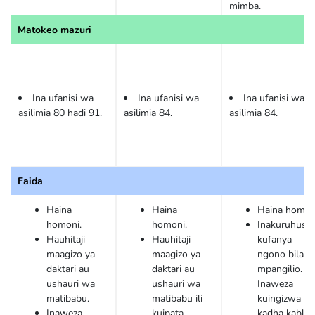
mimba.
Matokeo mazuri
Ina ufanisi wa
Ina ufanisi wa
Ina ufanisi wa
asilimia 80 hadi 91.
asilimia 84.
asilimia 84.
Faida
Haina
Haina
Haina homon
homoni.
homoni.
Inakuruhusu
Hauhitaji
Hauhitaji
kufanya
maagizo ya
maagizo ya
ngono bila
daktari au
daktari au
mpangilio.
ushauri wa
ushauri wa
Inaweza
matibabu.
matibabu ili
kuingizwa sa
Inaweza
kuipata.
kadha kabla