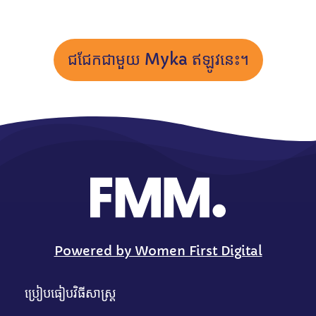
ជជែកជាមួយ Myka ឥឡូវនេះ។
Powered by Women First Digital
ប្រៀបធៀបវិធីសាស្រ្ត