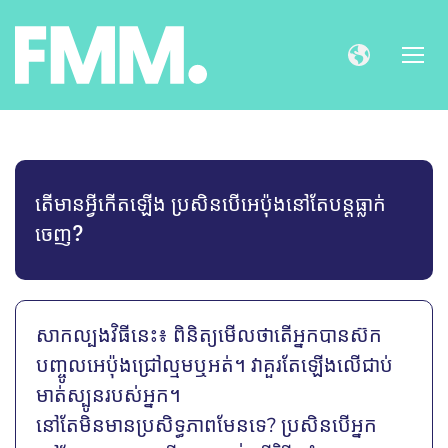
តើមានអ្វីកើតឡើង ប្រសិនបើអេប៉ុងនៅតែបន្តធ្លាក់
ចេញ?
សាកល្បងវិធីនេះ៖ ពិនិត្យមើលថាតើអ្នកបានស៊ក
បញ្ចូលអេប៉ុងជ្រៅល្មមឬអត់។ វាគួរតែឡើងលើជាប់
មាត់ស្បូនរបស់អ្នក។
នៅតែមិនមានប្រសិទ្ធភាពមែនទេ? ប្រសិនបើអ្នក