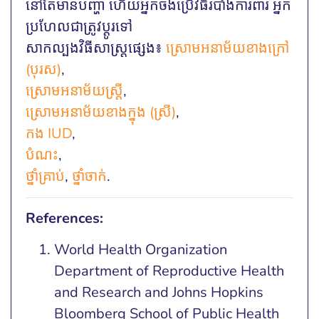
នៅតែមានបញ្ហា ហើយអ្នកចង់ប្រើវិធីរបាំងការពារ អ្នក
ប្រហែលជាត្រូវប្តូរទៅ​
សាកល្បងវិធីសាស្ត្រផ្សេង៖
ស្រោមអនាម័យខាងក្រៅ
(បុរស)
,
ស្រោមអនាម័យស្រ្តី
,
ស្រោមអនាម័យខាងក្នុង (ស្រី)
,
កង IUD
,
បំណះ
,
ថ្នាំ​គ្រាប់
,
ថ្នាំចាក់
.
References:
World Health Organization
Department of Reproductive Health
and Research and Johns Hopkins
Bloomberg School of Public Health