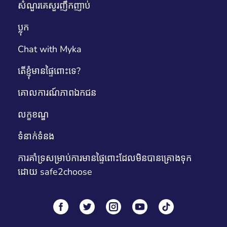
សំណួរគេសួរញឹកញាប់
ប្លុក
Chat with Myka
តើខ្ញុំមានផ្ទៃពោះទេ?
គោលការណ៍​ភាព​ឯកជន
លក្ខខណ្ឌ
ទំនាក់ទំនង
ការគាំទ្រសម្រាប់ការមានផ្ទៃពោះដែលមិនបានគ្រោងទុក
ដោយ safe2choose