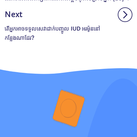
Next
តើអ្នកអាចទទួលសេវាដាក់បញ្ចូល IUD អរម៉ូននៅ
កន្លែងណាដែរ?