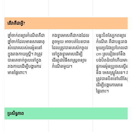
តើ​វា​គឺជា​អ្វី?
ថ្នាំចាក់ពន្យារកំណើតគឺជា
កងទ្វារមាសគឺជាកងដែល
បន្ទះបិតស្បែកពន្យារ
ថ្នាំចាក់ដែលមានសារធាតុ
តូចមួយ អាចបត់បែនបាន
កំណើត គឺជាបន្ទះរាងការ៉
សំយោគរបស់អរម៉ូននៅ
ដែលត្រូវបានគេស៊កចូល
មួយប្រវែងប្រហែលជា ៥
ក្នុងរាងកាយស្រ្តី។ វាត្រូវ
ទៅក្នុងទ្វារមាសដើម្បី
cm ស្រដៀងទៅនឹង
បានគេចាក់ចូលទៅក្នុង
ដើរតួជាវិធីសាស្រ្តពន្យារ
បង់បិតដំបៅ​ហើយមាន
រាងកាយដើម្បីបង្ការការ
កំណើតមួយ។
ផ្ទុកអរម៉ូនប្រូចេសស្ទីន​
មានផ្ទៃពោះ។
និង អេសស្រ្តូសែន។​ វា
ត្រូវបានបិតទៅលើស្បែក
ដើម្បីបង្ការការមាន
ផ្ទៃពោះ។
ប្រសិទ្ធភាព