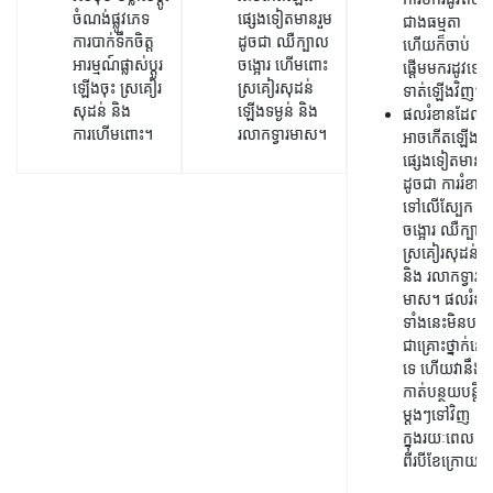
ចំណង់ផ្លូវភេទ
ផ្សេងទៀតមានរួម
ជាងធម្មតា
ការបាក់ទឹកចិត្ត
ដូចជា ឈឺក្បាល
ហើយក៏ចាប់
អារម្មណ៍ផ្លាស់ប្តូរ
ចង្អោរ ហើមពោះ
ផ្តើមមករដូវទៀ
ឡើងចុះ ស្រគៀរ
ស្រគៀរសុដន់
ទាត់ឡើងវិញ។
សុដន់ និង
ឡើងទម្ងន់ និង
ផលរំខានដែល
ការហើមពោះ។
រលាកទ្វារមាស។
អាចកើតឡើង
ផ្សេងទៀតមានរួ
ដូចជា ការរំខាន
ទៅលើស្បែក
ចង្អោរ ឈឺក្បាល
ស្រគៀរសុដន់
និង រលាកទ្វារ
មាស។ ផលរំខា
ទាំងនេះមិនបង្ក
ជាគ្រោះថ្នាក់នោ
ទេ ហើយវានឹង
កាត់បន្ថយបន្តិច
ម្តងៗទៅវិញ
ក្នុងរយៈពេល
ពីរបីខែក្រោយ។