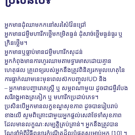
ប្រសិនបើ៖
អ្នកមានដុំឈាមកកនៅសរស៉ៃវ៉ែនជ្រៅ
អ្នកមានជម្ងឺមហារីកថ្លើមកម្រិតធ្ងន់ ដុំសាច់ថ្លើមធ្ងន់ធ្ងរ ឬ
ក្រិនថ្លើម។
អ្នកមានឬធ្លាប់មានជម្ងឺមហារីកសុដន់
អ្នក​កំពុង​មាន​ការ​ហូរ​ឈាម​តាម​ទ្វារមាស​ដោយ​គ្មាន
ហេតុផល គ្រូពេទ្យ​របស់​អ្នក​នឹង​ត្រូវ​ពិនិត្យ​រក​មូលហេតុ​នៃ​
ការធ្លាក់ឈាម​នេះ​មុន​ពេលស៊ក​បញ្ចូល​IUD និង
– អ្នកមានបញ្ហារោគស្រ្តី ឬ សម្ភពណាមួយ ដូចជាជម្ងឺរបែង
សរីរាង្គអាងត្រគៀក ឬ មហារីកប្រដាប់ភេទ។
ប្រសិនបើអ្នកមានលក្ខខណ្ឌសុខភាព ដូចបានរៀបរាប់
ខាងលើ សូមពិគ្រោះជាមួយអ្នកផ្តល់សេវាថែទាំសុខភាព
ដែលមានលក្ខណៈសម្បត្តិគ្រប់គ្រាន់។ អ្នកនឹងត្រូវបាន
ណែនាំអំពីវិធីពន្យារកំណើតដ៏ល្អបំផុតសម្រាប់អ្នក [10] ។