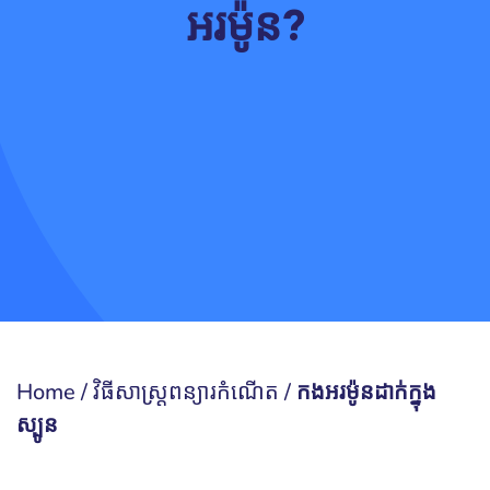
អរម៉ូន?
Home
/
វិធីសាស្រ្តពន្យារកំណើត
/
កងអរម៉ូនដាក់ក្នុង
ស្បូន