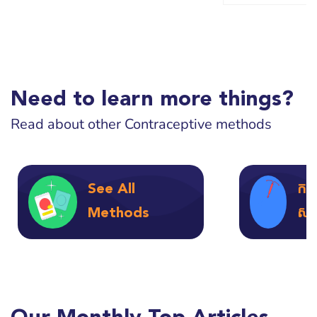
Need to learn more things?
Read about other Contraceptive methods
See All
កងអ
Methods
ស្