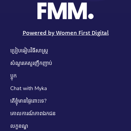
Powered by Women First Digital
ប្រៀបធៀបវិធីសាស្រ្ត
សំណួរគេសួរញឹកញាប់
ប្លុក
Chat with Myka
តើខ្ញុំមានផ្ទៃពោះទេ?
គោលការណ៍​ភាព​ឯកជន
លក្ខខណ្ឌ