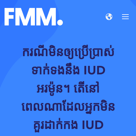
ករណីមិនឲ្យប្រើប្រាស់
ទាក់ទងនឹង IUD
អរម៉ូន។ តើនៅ
ពេលណាដែលអ្នកមិន
គួរដាក់កង IUD