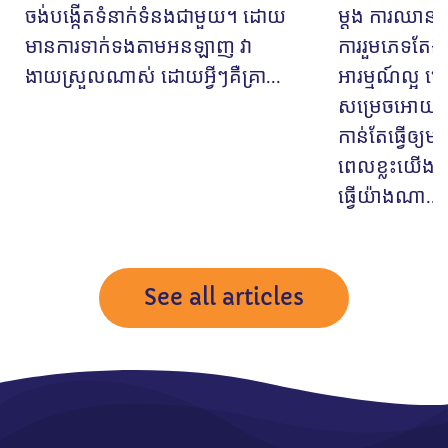
ចង់បង្កើតទំនាក់ទំនងជាមួយ។ ដោយ
ម្តង ការឈាន
មានការទាក់ទងតាមអនឡាញ វា
ការរួមភេទតែង
ងាយស្រួលណាស់ ដោយអ្វីៗគឺគ្រា...
អារម្មណ៍ល្អ
សម្រេចអោយដល
កាន់តែធ្វើឲ្យ
ពេលខ្លះយើងបា
ធ្វើយ៉ាងណា...
See all articles