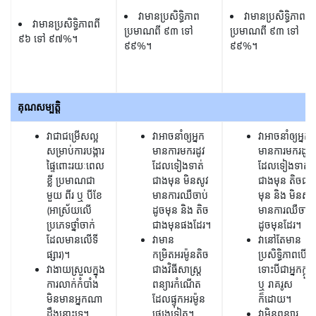
វាមានប្រសិទ្ធិភាព
វាមានប្រសិទ្ធិភាព
វាមានប្រសិទ្ធិភាពពី
ប្រមាណពី ៩៣ ទៅ​
ប្រមាណពី ៩៣ ទៅ​
៩៦ ទៅ​ ៩៧%។
៩៩%។
៩៩%។
គុណសម្បត្តិ
វាជាជម្រើសល្អ
វាអាចនាំឲ្យអ្នក
វាអាចនាំឲ្យអ្នក
សម្រាប់ការបង្ការ
មានការមករដូវ
មានការមករដូវ
ផ្ទៃពោះរយៈពេល
ដែលទៀងទាត់
ដែលទៀងទាត់
ខ្លី ប្រមាណជា
ជាងមុន មិនសូវ
ជាងមុន តិចជា
មួយ ពីរ ឬ បីខែ
មានការឈឺចាប់
មុន និង មិនសូវ
(អាស្រ័យលើ
ដូចមុន និង តិច
មានការឈឺចាប់
ប្រភេទថ្នាំចាក់
ជាងមុនផងដែរ។
ដូចមុនដែរ។
ដែលមានលើទី
វាមាន
វានៅតែមាន
ផ្សារ)។
កម្រិតអរម៉ូនតិច
ប្រសិទ្ធិភាពបើ
វាងាយស្រួលក្នុង
ជាងវិធីសាស្រ្ត
ទោះបីជាអ្នកក្អួត
ការលាក់កំបាំង
ពន្យារកំណើត
ឬ រាគរូស
មិនមានអ្នកណា
ដែលផ្ទុកអរម៉ូន
ក៏ដោយ។
ដឹងនោះទេ។
ផ្សេងទៀត។
វាមិនពន្យារ