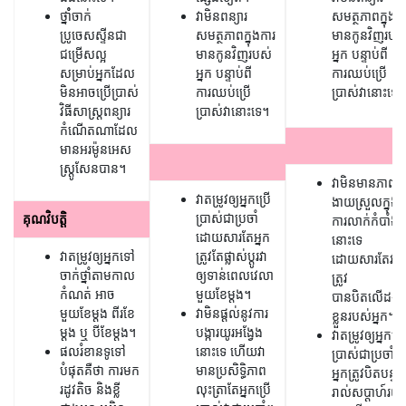
ថ្នាំំចាក់
វាមិនពន្យារ
សមត្ថភាពក្នុងក
ប្រូចេសស្ទីន​ជា
សមត្ថភាពក្នុងការ
មានកូនវិញរបស
ជម្រើសល្អ
មានកូនវិញរបស់
អ្នក បន្ទាប់ពី
សម្រាប់អ្នកដែល
អ្នក បន្ទាប់ពី
ការឈប់ប្រើ
មិនអាចប្រើប្រាស់
ការឈប់ប្រើ
ប្រាស់វានោះទេ។
វិធីសាស្រ្តពន្យារ
ប្រាស់វានោះទេ។
កំណើតណាដែល
មានអរម៉ូនអេស
ស្រ្តូសែនបាន។
វាមិនមានភាព
វាតម្រូវឲ្យអ្នកប្រើ
ងាយស្រួលក្នុង
ប្រាស់ជាប្រចាំ
គុណវិបត្តិ
ការលាក់កំបាំង
ដោយសារតែអ្នក
នោះទេ
វាតម្រូវឲ្យអ្នកទៅ
ត្រូវតែផ្លាស់ប្តូរវា
ដោយសារតែវា
ចាក់ថ្នាំតាមកាល
ឲ្យទាន់ពេលវេលា
ត្រូវ
កំណត់ អាច
មួយខែម្តង។
បានបិតលើដង
មួយខែម្តង ពីរខែ
វាមិនផ្តល់នូវការ
ខ្លួនរបស់អ្នក។
ម្តង ឬ បីខែម្តង។
បង្ការយូរអង្វែង
វាតម្រូវឲ្យអ្នកប្រ
ផល​រំខាន​ទូទៅ​
នោះទេ ហើយវា
ប្រាស់ជាប្រចាំ។
បំផុត​គឺ​ថា ការ​មក​
មានប្រសិទ្ធិភាព
អ្នកត្រូវបិតបន្ទះថ្ម
រដូវ​តិច និង​ខ្លី
លុះត្រាតែអ្នកប្រើ
រាល់សប្តាហ៍រយៈ