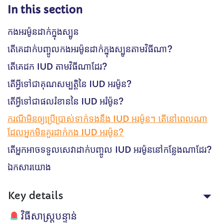
In this section
កងអរម៉ូនដាក់ក្នុងស្បូន
តើគេដាក់បញ្ចូលកងអរម៉ូនដាក់ក្នុងស្បូនតាមវិធីណា?
តើគេដក​ IUD តាមវិធីណាដែរ?
តើអ្វីទៅជាគុណសម្បត្តិនៃ IUD អរម៉ូន?
តើអ្វីទៅជាផលរំខាននៃ​ IUD អរំម៉ូន?
ករណីមិនឲ្យប្រើប្រាស់ទាក់ទងនឹង IUD អរម៉ូន។ តើនៅពេលណា
ដែលអ្នកមិនគួរដាក់កង IUD អរម៉ូន?
តើអ្នកអាចទទួលសេវាដាក់បញ្ចូល IUD អរម៉ូននៅកន្លែងណាដែរ?
ឯកសារយោង
Key details
វិធីសាស្ត្របន្ទាន់