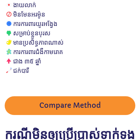
ងាយលាក់
មិនមែនអរម៉ូន
ការការពារយូរអង្វែង
សម្រាប់ខ្លួនបុរស
មានប្រសិទ្ធភាពណាស់
ការការពារជំងឺកាមរោគ
ជាង ៣៥ ឆ្នាំ
ជក់បារី
Compare Method
ករណីមិនឲ្យប្រើប្រាស់ទាក់ទង