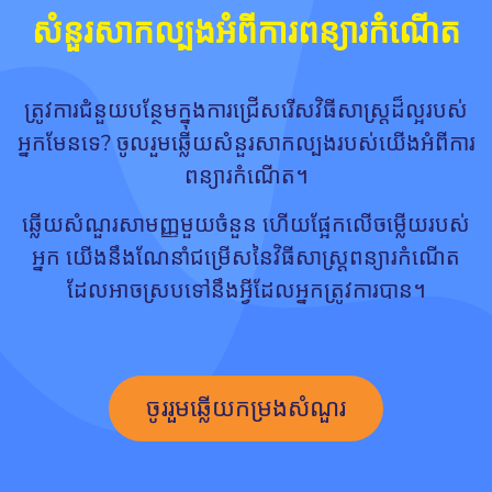
សំនួរសាកល្បងអំពីការពន្យារកំណើត
ត្រូវការជំនួយបន្ថែមក្នុងការជ្រើសរើសវិធីសាស្ត្រដ៏ល្អរបស់
អ្នកមែនទេ? ចូលរួមឆ្លើយសំនួរសាកល្បងរបស់យើងអំពីការ
ពន្យារកំណើត។
ឆ្លើយសំណួរសាមញ្ញមួយចំនួន ហើយផ្អែកលើចម្លើយរបស់
អ្នក យើងនឹងណែនាំជម្រើសនៃវិធីសាស្រ្តពន្យារកំណើត
ដែលអាចស្របទៅនឹងអ្វីដែលអ្នកត្រូវការបាន។
ចូររួមឆ្លើយកម្រងសំណួរ