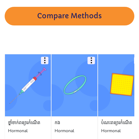
Compare Methods
ថ្នាំចាក់ពន្យារកំណើត
កង
បំណះពន្យារកំណើត
Hormonal
Hormonal
Hormonal