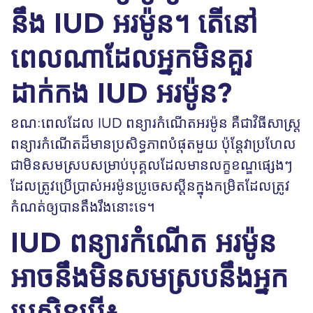
នឹង IUD អរម៉ូន។ តើនៅ
ពេលណាដែលអ្នកមិនគួរ
ដាក់កង IUD អរម៉ូន?
ខណៈពេលដែល IUD ពន្យារកំណើតអរម៉ូន គឺជាវិធីសាស្ត្រ
ពន្យារកំណើតដ៏មានប្រសិទ្ធភាពបំផុតមួយ ប៉ុន្តែវាប្រហែល
ជាមិនសមស្របសម្រាប់បុគ្គលដែលមានលក្ខខណ្ឌផ្សេងៗ
ដែលត្រូវប្រើប្រាស់អរម៉ូនប្រូចេសស្តីនក្នុងកម្រិតដែលត្រូវ
កំណត់ឲ្យបានតឹងរឹងនោះទេ។
IUD ពន្យារកំណើត អរម៉ូន
អាចនឹងមិនសមស្របនឹងអ្នក