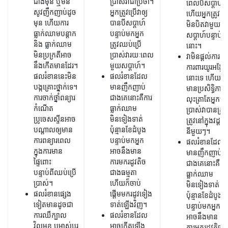
ជាងមុន ឬ​មិន
ប្រាស់វាជាប្រចាំ។
ពេលបីសប្តាហ៍
សូវញឹកញាប់ដូច​
អ្នកត្រូវប្រើវាឲ្យ
ហើយអ្នកត្រូវ
មុន ហើយ​ការ​
បានបីសប្តាហ៍
មិនបិតវាមួយ
ធ្លាក់ឈាមបន្តាក​
បន្ទាប់មកអ្នក
សប្តាហ៍បន្ទាប់ពី
និង ធ្លាក់ឈាម
ត្រូវឈប់ប្រើ
នោះ។
មិនប្រក្រតីអាច
ប្រាស់វារយៈពេល
វាមិនផ្តល់ការ
នឹងកើតមានដែរ។
មួយសប្តាហ៍។
ការពារយូរអង្វែង
ផលរំខាននេះមិន
ផលរំខានដែល
នោះទេ ហើយវា
បង្កគ្រោះថ្នាក់ទេ។
មានញឹកញាប់
មានប្រសិទ្ធិភាព
ការចាក់ថ្នាំពន្យារ
ជាងគេនោះគឺការ
លុះត្រាតែអ្នកប្រ
កំណើត
ធ្លាក់ឈាម
ប្រាស់វាបានត្រឹ
ប្រូចេសស្ទីនអាច
មិនទៀងទាត់
ត្រូវនៅក្នុងវដ្តរដូ
បណ្តាលឲ្យមាន
ប៉ុន្មានខែដំបូង
នីមួយៗ។
ការពន្យារពេល
បន្ទាប់មកអ្នក
ផលរំខានដែល
ក្នុងការមាន
អាចនឹងមាន
មានញឹកញាប់
ផ្ទៃពោះ
ការមករដូវតិច
ជាងគេនោះគឺកា
បន្ទាប់ពីឈប់ប្រើ
ជាងធម្មតា
ធ្លាក់ឈាម
ប្រាស់។
ហើយក៏ចាប់
មិនទៀងទាត់
ផលរំខានផ្សេង
ផ្តើមមករដូវទៀង
ប៉ុន្មានខែដំបូង
ទៀតមានដូចជា
ទាត់ឡើងវិញ។
បន្ទាប់មកអ្នក
ការឈឺក្បាល
ផលរំខានដែល
អាចនឹងមាន
វិលមុខ បម្លាស់ប្តូរ
អាចកើតឡើង
ការមករដូវតិច