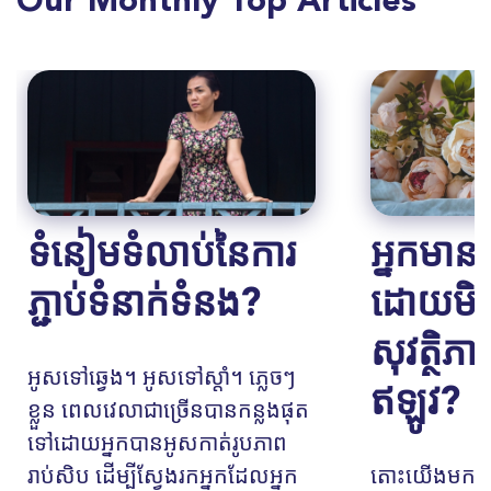
Our Monthly Top Articles
ទំនៀមទំលាប់នៃការ
អ្នក​មាន​ក
ភ្ជាប់ទំនាក់ទំនង?
ដោយ​មិន
សុវត្ថិភាព
អូសទៅឆ្វេង។ អូសទៅស្តាំ។ ភ្លេចៗ
ឥឡូវ?
ខ្លួន ពេលវេលាជាច្រើនបានកន្លងផុត
ទៅដោយអ្នកបានអូសកាត់រូបភាព
រាប់សិប ដើម្បីស្វែងរកអ្នកដែលអ្នក
តោះយើងមកនិយ