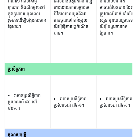
ពណ៌ស ដែលគេធ្វើ
ដែលអាចបង្ការការមានផ្ទៃ
មានគែមទន់ និង
ឲ្យជោគ និងស៊កចូលទៅ
ពោះដោយការសម្លាប់មេ
អាចបត់បែនបាន ដែល
ក្នុងទ្វារមាសមុនពេល
ជីវិតឈ្មោលមុននឹងវា
ត្រូវបានបំពាក់ទៅលើមាត
រួមភេទដើម្បីបង្ការការមាន
អាចចូលទៅកាន់អូវុល
ស្បូន មុនពេលរួមភេទ
ផ្ទៃពោះ។
ដើម្បីធ្វើការបង្កកំណើត
ដើម្បីបង្ការការមាន
បាន។
ផ្ទៃពោះ។
ប្រសិទ្ធភាព
វាមានប្រសិទ្ធិភាព
វាមានប្រសិទ្ធិភាព
វាមានប្រសិទ្ធិភាព
ប្រមាណពី ៨០ ទៅ​
ប្រហែលជា ៨៤%។
ប្រហែលជា ៨៤%។
៩១%។
គុណសម្បត្តិ