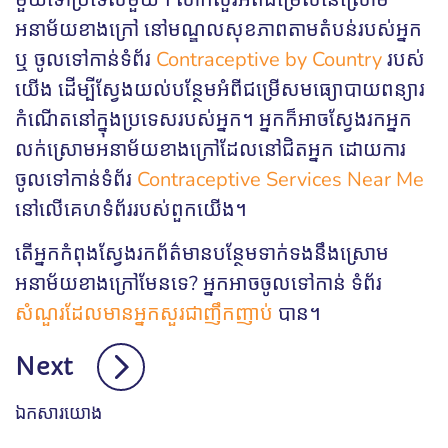
អនាម័យខាងក្រៅ នៅមណ្ឌលសុខភាពតាមតំបន់របស់អ្នក
ឬ ចូលទៅកាន់ទំព័រ
Contraceptive by Country
របស់
យើង ដើម្បីស្វែងយល់បន្ថែមអំពីជម្រើសមធ្យោបាយពន្យារ
កំណើតនៅក្នុងប្រទេសរបស់អ្នក។ អ្នកក៏អាចស្វែងរកអ្នក
លក់ស្រោមអនាម័យខាងក្រៅដែលនៅជិតអ្នក ដោយការ
ចូលទៅកាន់ទំព័រ
Contraceptive Services Near Me
នៅលើគេហទំព័ររបស់ពួកយើង។
តើអ្នកកំពុងស្វែងរកព័ត៌មានបន្ថែមទាក់ទងនឹងស្រោម
អនាម័យខាងក្រៅមែនទេ? អ្នកអាចចូលទៅកាន់ ទំព័រ
សំណួរដែលមានអ្នកសួរជាញឹកញាប់
បាន។
Next
ឯកសារយោង