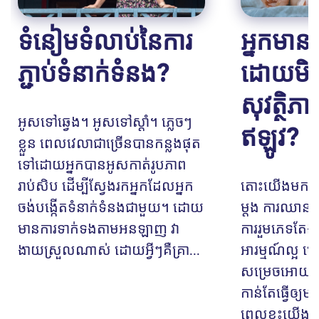
ទំនៀមទំលាប់នៃការ
អ្នក​មាន​ក
ភ្ជាប់ទំនាក់ទំនង?
ដោយ​មិន
សុវត្ថិភាព
អូសទៅឆ្វេង។ អូសទៅស្តាំ។ ភ្លេចៗ
ឥឡូវ?
ខ្លួន ពេលវេលាជាច្រើនបានកន្លងផុត
ទៅដោយអ្នកបានអូសកាត់រូបភាព
រាប់សិប ដើម្បីស្វែងរកអ្នកដែលអ្នក
តោះយើងមកនិយ
ចង់បង្កើតទំនាក់ទំនងជាមួយ។ ដោយ
ម្តង ការឈាន
មានការទាក់ទងតាមអនឡាញ វា
ការរួមភេទតែង
ងាយស្រួលណាស់ ដោយអ្វីៗគឺគ្រា...
អារម្មណ៍ល្អ
សម្រេចអោយដល
កាន់តែធ្វើឲ្យ
ពេលខ្លះយើងបា