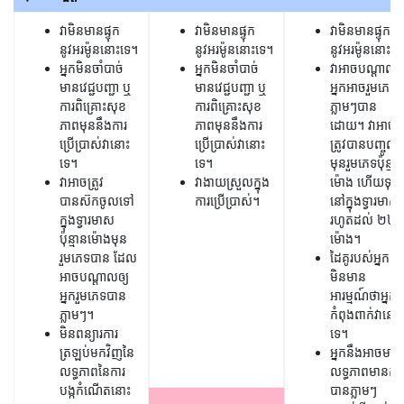
វាមិនមានផ្ទុក
វាមិនមានផ្ទុក
វាមិនមានផ្ទុក
នូវអរម៉ូននោះទេ។
នូវអរម៉ូននោះទេ។
នូវអរម៉ូននោះទេ
អ្នកមិនចាំបាច់
អ្នកមិនចាំបាច់
វាអាចបណ្តាលឲ្
មានវេជ្ជបញ្ជា ឬ
មានវេជ្ជបញ្ជា ឬ
អ្នកអាចរួមភេទ
ការពិគ្រោះសុខ
ការពិគ្រោះសុខ
ភ្លាមៗបាន
ភាពមុននឹងការ
ភាពមុននឹងការ
ដោយ។ វាអាច
ប្រើប្រាស់វានោះ
ប្រើប្រាស់វានោះ
ត្រូវបានបញ្ចូល
ទេ។
ទេ។
មុនរួមភេទប៉ុន្មា
វាអាចត្រូវ
វាងាយស្រួលក្នុង
ម៉ោង ហើយទុក
បានស៊កចូលទៅ
ការប្រើប្រាស់។
នៅក្នុងទ្វារមាស
ក្នុងទ្វារមាស
រហូតដល់ ២៤
ប៉ុន្មានម៉ោងមុន
ម៉ោង។
រួមភេទបាន ដែល
ដៃគូរបស់អ្នកនឹ
អាចបណ្តាលឲ្យ
មិនមាន
អ្នករួមភេទបាន
អារម្មណ៍ថាអ្នក
ភ្លាមៗ។
កំពុងពាក់វានោះ
មិនពន្យារការ
ទេ។
ត្រឡប់មកវិញនៃ
អ្នកនឹងអាចមាន
លទ្ធភាពនៃការ
លទ្ធភាពមានគភ
បង្កកំណើតនោះ
បានភ្លាមៗ