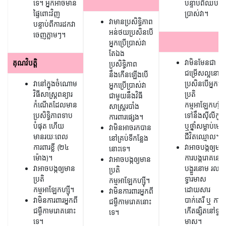
ទេ។ អ្នកអាចមាន
បន្ទាប់ពីឈប់ប្រ
ផ្ទៃពោះវិញ
ប្រាស់វា។
វាមានប្រសិទ្ធិភាព
បន្ទាប់ពីការដកវា
អន់ថយប្រសិនបើ
ចេញភ្លាមៗ។
អ្នកប្រើប្រាស់​វា
តែឯង
វាមិនមែនជា
គុណវិបត្តិ
ប្រសិទ្ធិភាព
ជម្រើសល្អនោះទ
នឹងកើនឡើងបើ
វានៅក្នុងចំណោម
ប្រសិនបើអ្នកម
អ្នកប្រើប្រាស់វា
វិធីសាស្រ្តពន្យារ
ប្រតិ
ជាមួយនឹងវិធី
កំណើតដែលមាន
កម្មអាឡែកហ្ស៊ី
សាស្រ្តរបាំង
ប្រសិទ្ធិភាពទាប
ទៅនឹងស៊ីលីកូន​
ការពារផ្សេង។
បំផុត ហើយ
ឬថ្នាំសម្លាប់មេ
វាមិនអាចរកបាន
មានរយៈពេល
ជីវិតឈ្មោល។
នៅគ្រប់ទីកន្លែង
ការពារខ្លី (២៤
វាអាចបង្កឲ្យមា
នោះទេ។
ម៉ោង)។
ការបង្ករោគនៅផ្ល
វាអាចបង្កឲ្យមាន
វាអាចបង្កឲ្យមាន
បង្ហួរនោម រលាក
ប្រតិ
ប្រតិ
ទ្វារមាស
កម្មអាឡែកហ្ស៊ី។
កម្មអាឡែកហ្ស៊ី។
ដោយសារ
វាមិនការពារអ្នកពី
វាមិនការពារអ្នកពី
បាក់តេរី ឬ ការ
ជម្ងឺកាមរោគនោះ
ជម្ងឺកាមរោគនោះ
កើតផ្សិតនៅទ្វារ
ទេ។
ទេ។
មាស។