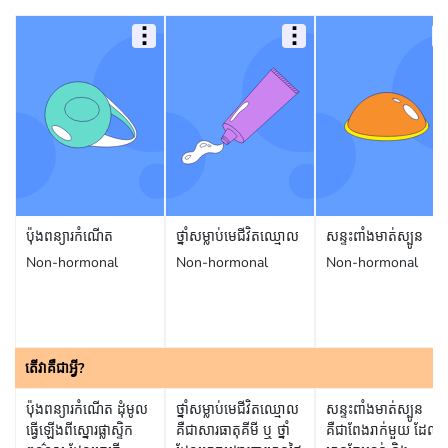
ប៉ុងពន្យារកំណើត
ថ្នាំសម្លាប់មេជីវិតឈ្មោល
សន្ទះពាំងមាត់ស្បូន
Non-hormonal
Non-hormonal
Non-hormonal
តើ​វា​គឺជា​អ្វី?
ប៉ុងពន្យារកំណើត ដុំមូល
ថ្នាំសម្លាប់មេជីវិតឈ្មោល
សន្ទះពាំងមាត់ស្បូន
ធ្វើឡើងពីស្នោរផ្លាស្ទិក
គឺជាសារធាតុគីមី ឬ ថ្នាំ
គឺជាពែងរាក់មួយ ដែល