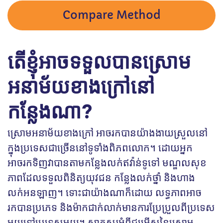
Compare Method
តើខ្ញុំអាចទទួលបានស្រោម
អនាម័យខាងក្រៅនៅ
កន្លែងណា?
ស្រោមអនាម័យខាងក្រៅ អាចរកបានយ៉ាងងាយស្រួលនៅ
ក្នុងប្រទេសជាច្រើននៅទូទាំងពិភពលោក។ ដោយអ្នក
អាចរកទិញវាបានតាមកន្លែងលក់ឥវ៉ាន់ទូទៅ មណ្ឌលសុខ
ភាពដែលទទួលពិនិត្យយុវជន កន្លែងលក់ថ្នាំ និងហាង
លក់អនឡាញ។ ទោះជាយ៉ាងណាក៏ដោយ លទ្ធភាពអាច
រកបានប្រភេទ និងម៉ាកជាក់លាក់មានការប្រែប្រួលពីប្រទេស
មួយទៅប្រទេសមួយ។ សាកសួរអំពីជម្រើសនៃស្រោម