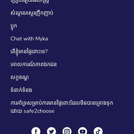
សំណួរគេសួរញឹកញាប់
ប្លុក
Chat with Myka
តើខ្ញុំមានផ្ទៃពោះទេ?
គោលការណ៍​ភាព​ឯកជន
លក្ខខណ្ឌ
ទំនាក់ទំនង
ការគាំទ្រសម្រាប់ការមានផ្ទៃពោះដែលមិនបានគ្រោងទុក
ដោយ safe2choose