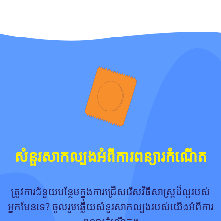
សំនួរសាកល្បងអំពីការពន្យារកំណើត
ត្រូវការជំនួយបន្ថែមក្នុងការជ្រើសរើសវិធីសាស្ត្រដ៏ល្អរបស់
អ្នកមែនទេ? ចូលរួមឆ្លើយសំនួរសាកល្បងរបស់យើងអំពីការ