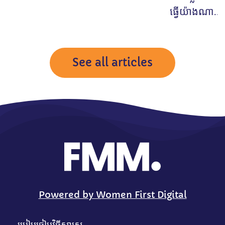
ធ្វើយ៉ាងណា...
See all articles
Powered by Women First Digital
ប្រៀបធៀបវិធីសាស្រ្ត