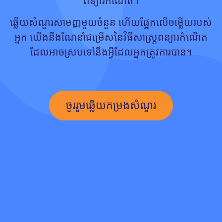
ពន្យារកំណើត។
ឆ្លើយសំណួរសាមញ្ញមួយចំនួន ហើយផ្អែកលើចម្លើយរបស់
អ្នក យើងនឹងណែនាំជម្រើសនៃវិធីសាស្រ្តពន្យារកំណើត
ដែលអាចស្របទៅនឹងអ្វីដែលអ្នកត្រូវការបាន។
ចូររួមឆ្លើយកម្រងសំណួរ