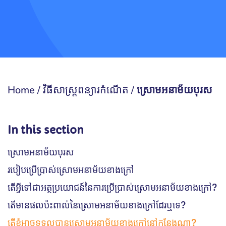
Home
/
វិធីសាស្រ្តពន្យារកំណើត
/
ស្រោមអនាម័យបុរស
In this section
ស្រោមអនាម័យបុរស
របៀបប្រើប្រាស់ស្រោមអនាម័យខាងក្រៅ
តើអ្វីទៅជាអត្ថប្រយោជន៍នៃការប្រើប្រាស់ស្រោមអនាម័យខាងក្រៅ?
តើមានផលប៉ះពាល់នៃស្រោមអនាម័យខាងក្រៅដែរឬទេ?
តើខ្ញុំអាចទទួលបានស្រោមអនាម័យខាងក្រៅនៅកន្លែងណា?