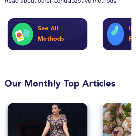
Read about other Contraceptive methods
See All
ស្
Methods
FA
Our Monthly Top Articles