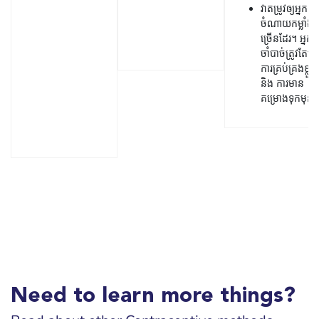
វាតម្រូវឲ្យអ្នក
ចំណាយកម្លាំង
ច្រើនដែរ។ អ្នក​
ចាំបាច់ត្រូវតែម
ការគ្រប់គ្រងខ្លួន
និង ការមាន
គម្រោងទុកមុន។
Need to learn more things?