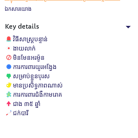
ឯកសារយោង
Key details
វិធីសាស្ត្របន្ទាន់
ងាយលាក់
មិនមែនអរម៉ូន
ការការពារយូរអង្វែង
សម្រាប់ខ្លួនបុរស
មានប្រសិទ្ធភាពណាស់
ការការពារជំងឺកាមរោគ
ជាង ៣៥ ឆ្នាំ
ជក់បារី