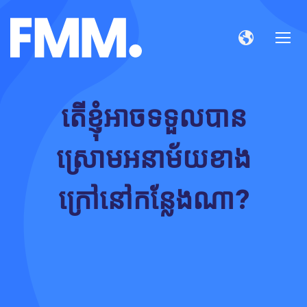
តើខ្ញុំអាចទទួលបាន
ស្រោមអនាម័យខាង
ក្រៅនៅកន្លែងណា?