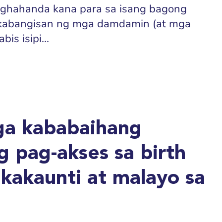
aghahanda kana para sa isang bagong
 kabangisan ng mga damdamin (at mga
is isipi...
ga kababaihang
 pag-akses sa birth
 kakaunti at malayo sa