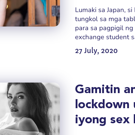
Lumaki sa Japan, s
tungkol sa mga tab
para sa pagpigil ng
exchange student s
27 July, 2020
Gamitin an
lockdown 
iyong sex l