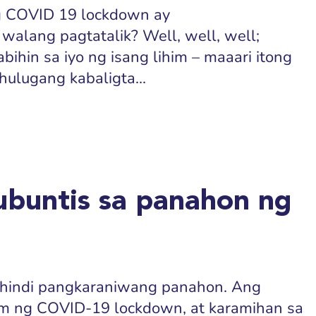
g COVID 19 lockdown ay
alang pagtatalik? Well, well, well;
ihin sa iyo ng isang lihim – maaari itong
ulugang kabaligta...
buntis sa panahon ng
 hindi pangkaraniwang panahon. Ang
im ng COVID-19 lockdown, at karamihan sa