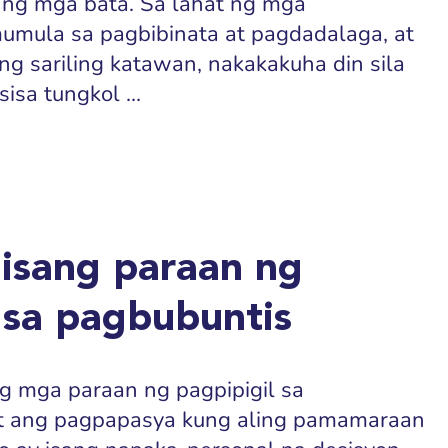
i ng mga bata. Sa lahat ng mga
mula sa pagbibinata at pagdadalaga, at
ng sariling katawan, nakakakuha din sila
isa tungkol ...
 isang paraan ng
 sa pagbubuntis
ng mga paraan ng pagpipigil sa
it ang pagpapasya kung aling pamamaraan