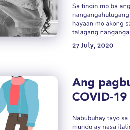
Sa tingin mo ba an
nangangahulugang w
hayaan mo akong sab
talagang nangangah
27 July, 2020
Ang pagbu
COVID-19
Nabubuhay tayo sa
mundo ay nasa ilal