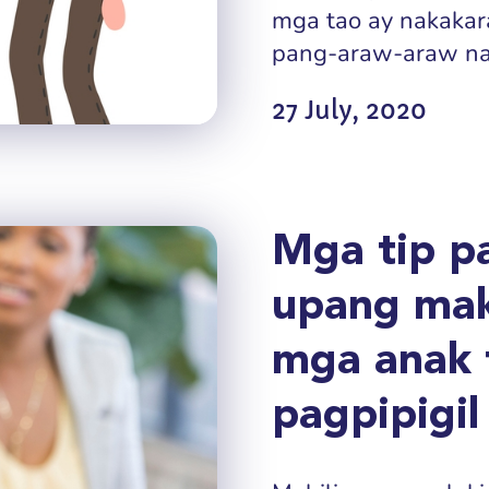
mga tao ay nakakar
pang-araw-araw na b
27 July, 2020
Mga tip p
upang mak
mga anak 
pagpipigil