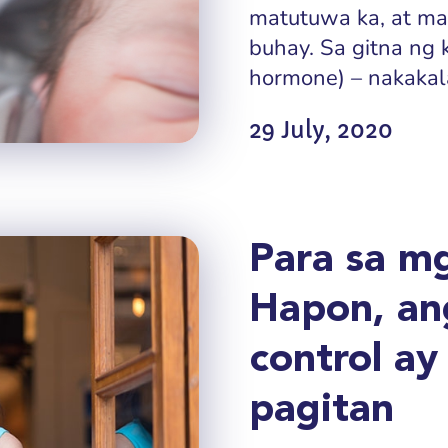
matutuwa ka, at m
buhay. Sa gitna ng
hormone) – nakakalab
29 July, 2020
Para sa m
Hapon, ang
control ay
pagitan