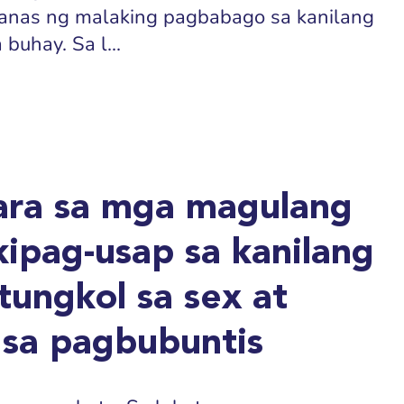
anas ng malaking pagbabago sa kanilang
uhay. Sa l...
ara sa mga magulang
ipag-usap sa kanilang
tungkol sa sex at
 sa pagbubuntis