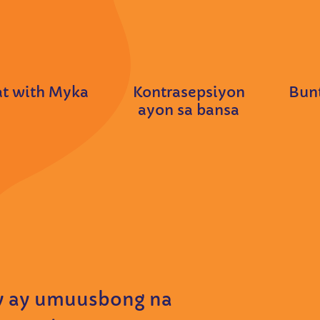
t with Myka
Kontrasepsiyon
Bunt
ayon sa bansa
my ay umuusbong na