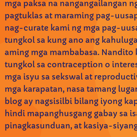
mga paksa na nangangailangan ng
pagtuklas at maraming pag-uusap.
nag-curate kami ng mga pag-uusap
tungkol sa kung ano ang kahulugan
aming mga mambabasa. Nandito 
tungkol sa contraception o intere
mga isyu sa sekswal at reproducti
mga karapatan, nasa tamang luga
blog ay nagsisilbi bilang iyong k
hindi mapanghusgang gabay sa isa
pinagkasunduan, at kasiya-siyang