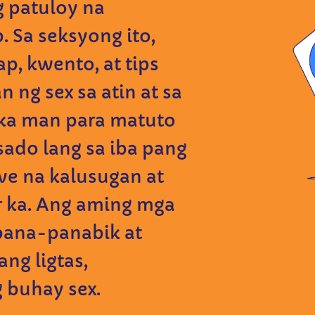
 patuloy na
 Sa seksyong ito,
, kwento, at tips
 ng sex sa atin at sa
ka man para matuto
sado lang sa iba pang
ve na kalusugan at
r ka. Ang aming mga
apana-panabik at
ng ligtas,
 buhay sex.