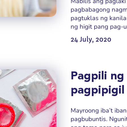
Mabilis ang paglak
pagbabagong nagmu
pagtuklas ng kanila
ng higit pang pag-us
24 July, 2020
Pagpili ng
pagpipigil
Mayroong iba’t iba
pagbubuntis. Ngun