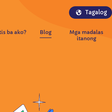
Tagalog
is ba ako?
Blog
Mga madalas
itanong