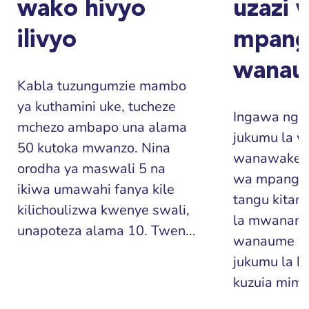
wako hivyo
uzazi 
ilivyo
mpang
wana
Kabla tuzungumzie mambo
ya kuthamini uke, tucheze
Ingawa ngon
mchezo ambapo una alama
jukumu la 
50 kutoka mwanzo. Nina
wanawake, 
orodha ya maswali 5 na
wa mpango 
ikiwa umawahi fanya kile
tangu kita
kilichoulizwa kwenye swali,
la mwanamk
unapoteza alama 10. Twen...
wanaume w
jukumu la ku
kuzuia mim..