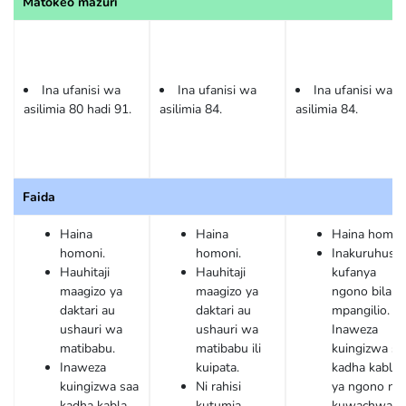
Matokeo mazuri
Ina ufanisi wa
Ina ufanisi wa
Ina ufanisi wa
asilimia 80 hadi 91.
asilimia 84.
asilimia 84.
Faida
Haina
Haina
Haina homon
homoni.
homoni.
Inakuruhusu
Hauhitaji
Hauhitaji
kufanya
maagizo ya
maagizo ya
ngono bila
daktari au
daktari au
mpangilio.
ushauri wa
ushauri wa
Inaweza
matibabu.
matibabu ili
kuingizwa sa
Inaweza
kuipata.
kadha kabla
kuingizwa saa
Ni rahisi
ya ngono na
kadha kabla
kutumia.
kuwachwa