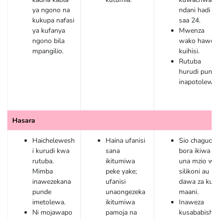
ya ngono na
ndani hadi
kukupa nafasi
saa 24.
ya kufanya
Mwenza
ngono bila
wako hawezi
mpangilio.
kuihisi.
Rutuba
hurudi pund
inapotolewa.
Hasara
Haichelewesh
Haina ufanisi
Sio chaguo
i kurudi kwa
sana
bora ikiwa
rutuba.
ikitumiwa
una mzio wa
Mimba
peke yake;
silikoni au
inawezekana
ufanisi
dawa za kuu
punde
unaongezeka
maani.
imetolewa.
ikitumiwa
Inaweza
Ni mojawapo
pamoja na
kusababisha