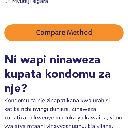
Mvutaji sigara
Compare Method
Ni wapi ninaweza
kupata kondomu za
nje?
Kondomu za nje zinapatikana kwa urahisi
katika nchi nyingi duniani. Zinaweza
kupatikana kwenye maduka ya kawaida; vituo
vya afya mtaani vinayvoshughulikia vijana,