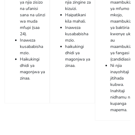
ya njia zisizo
njia zingine za
maambukizi
na ufanisi
kizuizi.
ya mfumo w
sana na ulinzi
Haipatikani
mkojo,
wa muda
kila mahali.
maambukizi
mfupi (saa
Inaweza
ya baktiria
24).
kusababisha
kwenye uke,
Inaweza
mzio.
au
kusababisha
haikukingi
maambukizi
mzio.
dhidi ya
ya fangasi
Haikukingi
magonjwa ya
(candidiasis).
dhidi ya
zinaa.
Ni njia
magonjwa ya
inayohitaji
zinaa.
jitihada
kubwa.
Inahitaji
nidhamu na
kupanga
mapema.