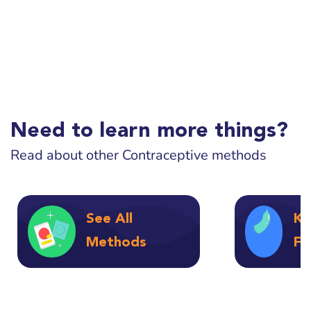
Need to learn more things?
Read about other Contraceptive methods
See All
Ko
Methods
FA