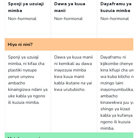
Sponji ya uzuiaji
Dawa ya kuua
Dayaframu ya
mimba
manii
kuzuia mimba
Non-hormonal
Non-hormonal
Non-hormonal
Hiyo ni nini?
Sponji ya uzuiaji
Dawa ya kuua manii
Dayaframu ni
mimba, ni kifaa cha
ni kemikali au dawa
kijikombe chenye
plastiki nyeupe
inayozuia mimba
kina kifupi cha umb
yenye unyevu
kwa kuua manii
wa kuba kilicho na
ambacho
kabla ikutane na yai
mzingo laini
kinaingizwa ndani ya
kwa urutubisho.
inayonyumbulika,
uke kabla ya ngono
ambacho
ili kuzuia mimba.
kinawekwa juu ya
shingo ya kizazi
kabla ya kufanya
ngono ili kuzuia
mimba.