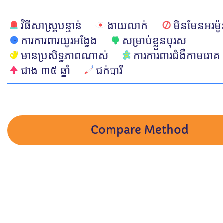
វិធីសាស្ត្របន្ទាន់
ងាយលាក់
មិនមែនអរម៉
ការការពារយូរអង្វែង
សម្រាប់ខ្លួនបុរស
មានប្រសិទ្ធភាពណាស់
ការការពារជំងឺកាមរោគ
ជាង ៣៥ ឆ្នាំ
ជក់បារី
Compare Method