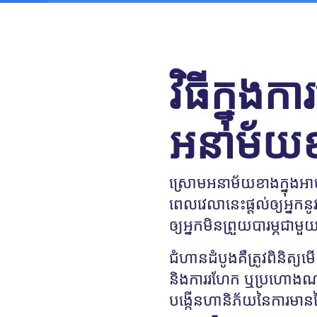
វិធីក្នុងក
អនាម័យខា
ស្រោម​អនាម័យខាងក្នុង​អា
ពេលវេលានេះផ្តល់ឲ្យអ្នកនូវ
ឲ្យអ្នកមិនព្រួយបារម្ភជ
ជំហានដំបូងគឺត្រូវពិនិត្
និងការរហែក ឬប្រហោងណ
បង្កើនហានិភ័យនៃការមានផ្