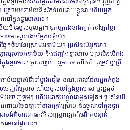
្នុងទ្វារមាសរបស់អ្នកតាមដែលអាចធ្វើបាន។ រុញវាឲ្យ
។ ស្រោមអនាម័យនឹងរីកទំហំដោយខ្លួនវា ហើយអ្នក
ានៅក្នុងទ្វារមាសទេ។
ម័យមិនរមួលចូលគ្នា។ ទុកឲ្យកងខាងក្រៅ នៅក្រៅទ្វា
ាចមានរូបរាងចម្លែកបន្តិច)។
កទៅផ្នែកចំហនៃស្រោមអនាម័យ។ ប្រសិនបើអ្នកមាន
ន្លោះស្រោមអនាម័យ និងជញ្ជាំងទ្វារមាស ឬប្រសិនបើកង
្នុងទ្វារមាស ចូរបញ្ឈប់ការរួមភេទ ហើយកែតម្រូវ ឬប្រើ
ោមអនាម័យផ្លាស់ទីទៅម្ខាងទៀត ខណៈពេលដែលអ្នកកំពុង
អិលចេញពីស្រោម ហើយចូលទៅក្នុងទ្វារមាស ឬរន្ធគូថ
ាម័យចេញថ្នមៗ ហើយដាក់បញ្ចូលវាម្តងទៀត។ ប្រសិនបើ
ាមដោយចៃដន្យនៅខាងក្រៅស្រោម និងចូលទៅក្នុងទ្វារ
ាចង់ពិចារណារកវិធីសាស្រ្តពន្យារកំណើតបន្ទាន់
ការមានផ្ទៃពោះ។