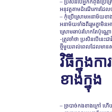
– ប្រសិនបើអ្នកកំពុងប្រើ
អនុវត្តតាមដំណើរការដែលប
– កុំប្រើស្រោមអនាម័យខាង
អនាម័យ​ទាំងពីរ​រួមគ្នា​មិន​
ស្រោមឆាប់រហែកតែប៉ុណ្ណោ
-ត្រូវចាំថា ប្រសិនបើនេះជា
ថ្មីមួយរាល់ពេលដែលមានស
វិធីក្នុ
ខាងក្នុង
– ច្របាច់កងខាងក្រៅ ហើយ