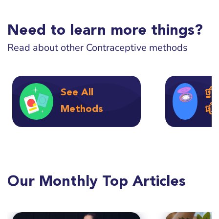
Need to learn more things?
Read about other Contraceptive methods
See All
ថ្នា
Methods
ផ្ស
Our Monthly Top Articles