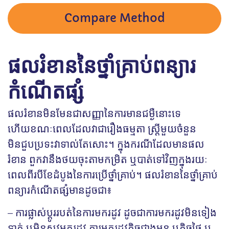
Compare Method
ផលរំខាននៃថ្នាំគ្រាប់ពន្យារ
កំណើតផ្សំ
ផលរំខានមិនមែនជាសញ្ញានៃការមានជម្ងឺនោះទេ
ហើយខណៈពេលដែលវាជារឿងធម្មតា ស្ត្រីមួយចំនួន
មិនជួបប្រទះវាទាល់តែសោះ។ ក្នុងករណីដែលមានផល
រំខាន ពួកវានឹងថយចុះតាមកម្រិត ឬបាត់ទៅវិញក្នុងរយៈ
ពេលពីរបីខែដំបូងនៃការប្រើថ្នាំគ្រាប់។ ផលរំខាននៃថ្នាំគ្រាប់
ពន្យារកំណើតផ្សំមានដូចជា៖
– ការផ្លាស់ប្តូររបត់នៃការមករដូវ ដូចជាការមករដូវមិនទៀង
ទាត់ ឬមិនសូវមករដូវ ការមករដូវតិចជាងមុន ឬតិចថ្ងៃ ឬ