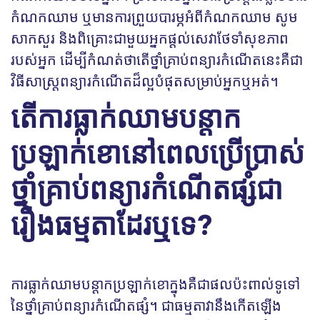
កំណកឈាម ឬមានការព្រួយបារម្ភអំពីកំណកឈាម សូម
សាកសួរ និងពិគ្រោះជាមួយអ្នកផ្តល់សេវាថែទាំសុខភាព
របស់អ្នក ដើម្បីកំណត់ថាតើថ្នាំគ្រាប់ពន្យារកំណើតនេះគឺជា
វិធីសាស្រ្តពន្យារកំណើតដ៏ល្អបំផុតសម្រាប់អ្នកឬអត់។
តើការធ្លាក់ឈាមបន្តាក
ប្រឡាក់ខោនៅពេលប្រើប្រាស់
ថ្នាំគ្រាប់ពន្យារកំណើតផ្សំជា
រឿងធម្មតាដែរឬទេ?
ការធ្លាក់ឈាមបន្តាកប្រឡាក់ខោក្នុងគឺជាផលប៉ះពាល់ទូទៅ
នៃថ្នាំគ្រាប់ពន្យារកំណើតផ្សំ។ ជាធម្មតាវានឹងកើតឡើង