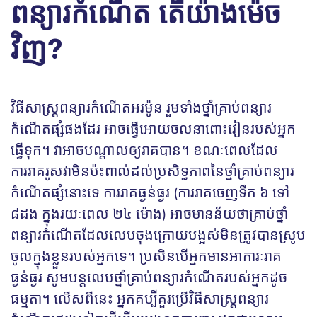
ពន្យារកំណើត តើយ៉ាងម៉េច
វិញ?
វិធីសាស្រ្តពន្យារកំណើតអរម៉ូន រួមទាំងថ្នាំគ្រាប់ពន្យារ
កំណើតផ្សំផងដែរ អាចធ្វើអោយចលនាពោះវៀនរបស់អ្នក
ធ្វើទុក។ វាអាចបណ្តាលឲ្យរាគបាន។ ខណៈពេលដែល
ការរាគរូសវាមិនប៉ះពាល់ដល់ប្រសិទ្ធភាពនៃថ្នាំគ្រាប់ពន្យារ
កំណើតផ្សំនោះទេ ការរាគធ្ងន់ធ្ងរ (ការរាគចេញទឹក ៦​ ទៅ
៨ដង ក្នុងរយៈពេល ២៤ ម៉ោង) អាចមានន័យថាគ្រាប់ថ្នាំ
ពន្យារកំណើតដែលលេបចុងក្រោយបង្អស់មិនត្រូវបានស្រូប
ចូលក្នុងខ្លួនរបស់អ្នកទេ។ ប្រសិនបើអ្នកមានអាការៈរាគ
ធ្ងន់ធ្ងរ សូមបន្តលេបថ្នាំគ្រាប់ពន្យារកំណើតរបស់អ្នកដូច
ធម្មតា។ លើសពីនេះ អ្នកគប្បីគួរប្រើវិធីសាស្រ្តពន្យារ