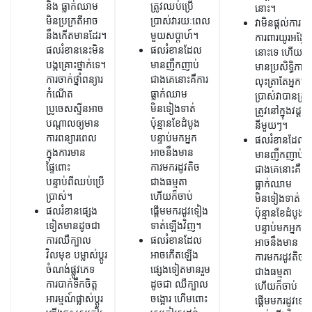
និង ធ្លាក់ឈាម
ត្រូវឈប់ប្រើ
នោះ។
មិនប្រក្រតីអាច
ប្រាស់វារយៈពេល
វាមិនផ្តល់ការ
នឹងកើតមានដែរ។
មួយសប្តាហ៍។
ការពារយូរអង្វែង
ផលរំខាននេះមិន
ផលរំខានដែល
នោះទេ ហើយវា
បង្កគ្រោះថ្នាក់ទេ។
មានញឹកញាប់
មានប្រសិទ្ធិភាព
ការចាក់ថ្នាំពន្យារ
ជាងគេនោះគឺការ
លុះត្រាតែអ្នកប្រ
កំណើត
ធ្លាក់ឈាម
ប្រាស់វាបានត្រឹ
ប្រូចេសស្ទីនអាច
មិនទៀងទាត់
ត្រូវនៅក្នុងវដ្តរដូ
បណ្តាលឲ្យមាន
ប៉ុន្មានខែដំបូង
នីមួយៗ។
ការពន្យារពេល
បន្ទាប់មកអ្នក
ផលរំខានដែល
ក្នុងការមាន
អាចនឹងមាន
មានញឹកញាប់
ផ្ទៃពោះ
ការមករដូវតិច
ជាងគេនោះគឺកា
បន្ទាប់ពីឈប់ប្រើ
ជាងធម្មតា
ធ្លាក់ឈាម
ប្រាស់។
ហើយក៏ចាប់
មិនទៀងទាត់
ផលរំខានផ្សេង
ផ្តើមមករដូវទៀង
ប៉ុន្មានខែដំបូង
ទៀតមានដូចជា
ទាត់ឡើងវិញ។
បន្ទាប់មកអ្នក
ការឈឺក្បាល
ផលរំខានដែល
អាចនឹងមាន
វិលមុខ បម្លាស់ប្តូរ
អាចកើតឡើង
ការមករដូវតិច
ចំណង់ផ្លូវភេទ
ផ្សេងទៀតមានរួម
ជាងធម្មតា
ការបាក់ទឹកចិត្ត
ដូចជា ឈឺក្បាល
ហើយក៏ចាប់
អារម្មណ៍ផ្លាស់ប្តូរ
ចង្អោរ ហើមពោះ
ផ្តើមមករដូវទៀ