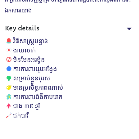
ឯកសារយោង
Key details
វិធីសាស្ត្របន្ទាន់
ងាយលាក់
មិនមែនអរម៉ូន
ការការពារយូរអង្វែង
សម្រាប់ខ្លួនបុរស
មានប្រសិទ្ធភាពណាស់
ការការពារជំងឺកាមរោគ
ជាង ៣៥ ឆ្នាំ
ជក់បារី