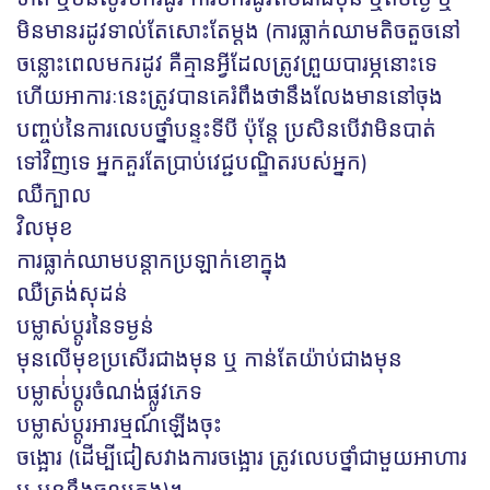
មិនមានរដូវទាល់តែសោះតែម្តង (ការធ្លាក់ឈាមតិចតួចនៅ
ចន្លោះពេលមករដូវ គឺគ្មានអ្វីដែលត្រូវព្រួយបារម្ភនោះទេ
ហើយអាការៈនេះត្រូវបានគេរំពឹងថានឹងលែងមាននៅចុង
បញ្ចប់នៃការលេបថ្នាំបន្ទះទីបី ប៉ុន្តែ ប្រសិនបើវាមិនបាត់
ទៅវិញទេ អ្នកគួរតែប្រាប់វេជ្ជបណ្ឌិតរបស់អ្នក)
ឈឺក្បាល
វិលមុខ
ការធ្លាក់ឈាមបន្តាកប្រឡាក់ខោក្នុង
ឈឺត្រង់សុដន់
បម្លាស់ប្តូរនៃទម្ងន់
មុនលើមុខប្រសើរជាងមុន ឬ កាន់តែយ៉ាប់ជាងមុន
បម្លាស់់ប្តូរចំណង់ផ្លូវភេទ
បម្លាស់ប្តូរអារម្មណ៍ឡើងចុះ
ចង្អោរ (ដើម្បីជៀសវាងការចង្អោរ ត្រូវលេបថ្នាំជាមួយអាហារ