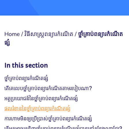
Home
/
វិធីសាស្រ្តពន្យារកំណើត
/
ថ្នាំគ្រាប់ពន្យារកំណើត
ផ្សំ
In this section
ថ្នាំគ្រាប់ពន្យារកំណើតផ្សំ
តើគេលេបថ្នាំគ្រាប់ពន្យារកំណើតតាមរបៀបណា?
អត្ថប្រយោជន៍នៃថ្នាំគ្រាប់ពន្យារកំណើតផ្សំ
ផលរំខាននៃថ្នាំគ្រាប់ពន្យារកំណើតផ្សំ
ការហាមមិនឲ្យប្រើប្រាស់ថ្នាំគ្រាប់ពន្យារកំណើតផ្សំ
តើអ្នកអាចរកទិញថ្នាំគ្រាប់ពន្យារកំណើតផ្សំបាននៅកន្លែងណាដែរ?