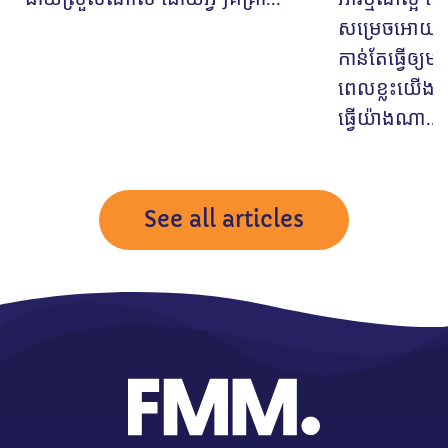
សម្រេចអោយដល
កាន់តែធ្វើឲ្យ
ពេលខ្លះយើងបា
ធ្វើយ៉ាងណា...
See all articles