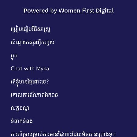
Powered by Women First Digital
ប្រៀបធៀបវិធីសាស្រ្ត
សំណួរគេសួរញឹកញាប់
ប្លុក
Chat with Myka
តើខ្ញុំមានផ្ទៃពោះទេ?
គោលការណ៍​ភាព​ឯកជន
លក្ខខណ្ឌ
ទំនាក់ទំនង
ការគាំទ្រសម្រាប់ការមានផ្ទៃពោះដែលមិនបានគ្រោងទុក