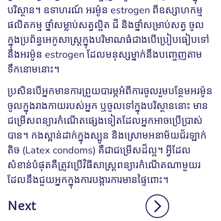
បរិស្ថាន។ ឧទាហរណ៍ អរម៉ូន estrogen ពីឧស្សាហកម្ម
ផលិតកម្ម ថ្នាំសម្លាប់សត្វល្អិត ជី និងថ្នាំសម្រាប់សត្វ ចូល
ក្នុងប្រព័ន្ធអេកូសាស្រ្តក្នុងបរិមាណធំជាងបើប្រៀបធៀបទៅ
នឹងអរម៉ូន estrogen ដែលមនុស្សម្នាក់នឹងបញ្ចេញតាម
ទឹកនោមនោះ។
ប្រសិនបើអ្នកមានការព្រួយបារម្ភអំពីការចូលរួមបន្ថែមអរម៉ូន
ចូលក្នុងរាងកាយរបស់អ្នក ឬចូលទៅក្នុងបរិស្ថាននោះ មាន
ជម្រើសពន្យារកំណើតផ្សេងទៀតដែលអ្នកអាចប្រើប្រាស់
បាន។ កងស្ពាន់ដាក់ក្នុងស្បូន និងស្រោមអនាម័យជ័រឡាក់
តិច (Latex condoms) គឺជាជម្រើសដ៏ល្អ។ អ្វីដែល
សំខាន់បំផុតគឺត្រូវប្រើវិធីសាស្ត្រពន្យារកំណើតណាមួយរ
ដែលនឹងជួយអ្នកក្នុងការបង្ការការមានផ្ទៃពោះ។
Next