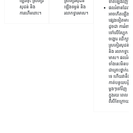
ឡើងចុះ ស្រគៀរ
ស្រគៀរសុដន់
ទាត់ឡើងវិញ។
សុដន់ និង
ឡើងទម្ងន់ និង
ផលរំខានដែល
ការហើមពោះ។
រលាកទ្វារមាស។
អាចកើតឡើង
ផ្សេងទៀតមានរួ
ដូចជា ការរំខាន
ទៅលើស្បែក
ចង្អោរ ឈឺក្បាល
ស្រគៀរសុដន់
និង រលាកទ្វារ
មាស។ ផលរំខា
ទាំងនេះមិនបង្ក
ជាគ្រោះថ្នាក់នោ
ទេ ហើយវានឹង
កាត់បន្ថយបន្តិច
ម្តងៗទៅវិញ
ក្នុងរយៈពេល
ពីរបីខែក្រោយ។