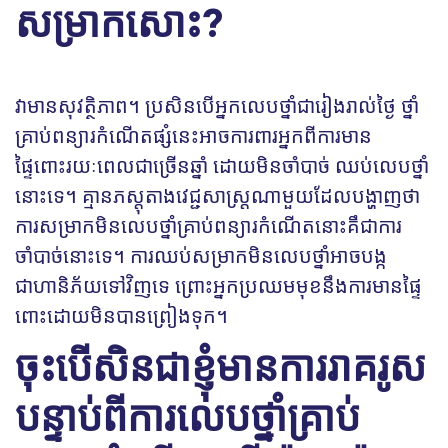
សម្រាកសោះ?
វាមានសុវត្ថិភាព។ ប្រសិនបើអ្នកលេបថ្នាំជារៀងរាល់ថ្ងៃ ថ្នាំ
គ្រាប់ពន្យារកំណើតផ្សំនេះអាចការពារអ្នកពីការមាន
ផ្ទៃពោះរយៈពេលជាច្រើនឆ្នាំ ដោយមិនចាំបាច់ ឈប់លេបថ្នាំ
នោះទេ។ គ្មានភស្តុតាងវេជ្ជសាស្រ្តណាមួយដែលបង្ហាញថា
ការសម្រាកមិនលេបថ្នាំគ្រាប់ពន្យារកំណើតនោះគឹជាការ
ចាំបាច់នោះទេ។​ ការឈប់សម្រាកមិនលេបថ្នាំអាចបង្ក
ជាហានិភ័យទៅវិញទេ ព្រោះអ្នកប្រឈមមុខនឹងការមានផ្ទៃ
ពោះដោយមិនបានព្រៀងទុក។
ចុះបើសិនជាខ្ញុំមានការរាគរូស
បន្ទាប់ពីការលេបថ្នាំគ្រាប់