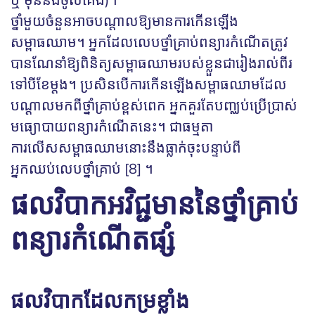
ឬ មុននឹងចូលគេង)។
ថ្នាំមួយចំនួនអាចបណ្តាលឱ្យមានការកើនឡើង
សម្ពាធឈាម។ អ្នក​ដែល​លេប​ថ្នាំ​គ្រាប់ពន្យារកំណើតត្រូវ​
បាន​ណែនាំ​ឱ្យ​ពិនិត្យ​សម្ពាធឈាម​របស់​ខ្លួន​ជា​រៀង​រាល់​ពីរ​
ទៅបី​ខែម្តង។ ប្រសិនបើការកើនឡើងសម្ពាធឈាមដែល
បណ្តាលមកពីថ្នាំគ្រាប់ខ្ពស់ពេក អ្នកគួរតែបញ្ឈប់ប្រើប្រាស់
មធ្យោបាយពន្យារកំណើតនេះ។ ជាធម្មតា
ការលើសសម្ពាធឈាមនោះនឹងធ្លាក់ចុះបន្ទាប់ពី
អ្នកឈប់លេបថ្នាំគ្រាប់ [8] ។
ផលវិបាកអវិជ្ជមាននៃថ្នាំគ្រាប់
ពន្យារកំណើតផ្សំ
ផលវិបាកដែលកម្រខ្លាំង