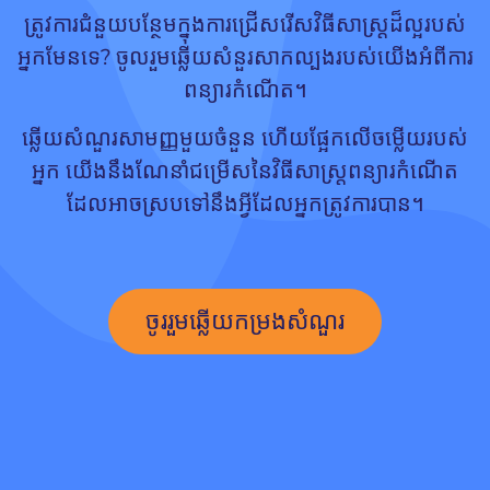
ត្រូវការជំនួយបន្ថែមក្នុងការជ្រើសរើសវិធីសាស្ត្រដ៏ល្អរបស់
អ្នកមែនទេ? ចូលរួមឆ្លើយសំនួរសាកល្បងរបស់យើងអំពីការ
ពន្យារកំណើត។
ឆ្លើយសំណួរសាមញ្ញមួយចំនួន ហើយផ្អែកលើចម្លើយរបស់
អ្នក យើងនឹងណែនាំជម្រើសនៃវិធីសាស្រ្តពន្យារកំណើត
ដែលអាចស្របទៅនឹងអ្វីដែលអ្នកត្រូវការបាន។
ចូររួមឆ្លើយកម្រងសំណួរ