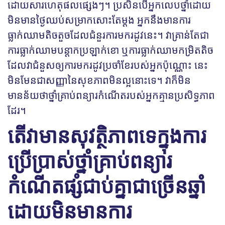
ដោយសារហេតុផលផ្សេងៗ។ ប្រសិនបើអ្នកលេបថ្នាំដោយ
មិនមានថ្ងៃឈប់សម្រាកសោះតែម្តង អ្នកនឹងមានការ
ធ្លាក់ឈាមតិចតួចដែលជំនួរការមករដូវនេះ។ វាគ្រាន់តែជា
ការធ្លាក់ឈាមបន្តាកប្រឡាក់ខោ ឬការធ្លាក់ឈាមកម្រិតតិច​
ដែលវាជំនួសឲ្យការមករដូវប្រចាំខែរបស់អ្នកប៉ុណ្ណោះ នេះ
មិនមែនជាសញ្ញានៃសុខភាពមិនល្អនោះទេ។ វាក៏មិន
មានន័យថាថ្នាំគ្រាប់ពន្យារកំណើតរបស់អ្នកគ្មានប្រសិទ្ធភាព
ដែរ។
តើវាមានសុវត្ថិភាពទេក្នុងការ
ប្រើប្រាស់ថ្នាំគ្រាប់ពន្យារ
កំណើតផ្សំជាប់គ្នាជាច្រើនឆ្នាំ
ដោយមិនមានការ