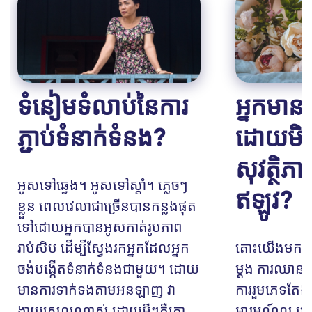
ទំនៀមទំលាប់នៃការ
អ្នក​មាន​ក
ភ្ជាប់ទំនាក់ទំនង?
ដោយ​មិន
សុវត្ថិភាព
អូសទៅឆ្វេង។ អូសទៅស្តាំ។ ភ្លេចៗ
ឥឡូវ?
ខ្លួន ពេលវេលាជាច្រើនបានកន្លងផុត
ទៅដោយអ្នកបានអូសកាត់រូបភាព
រាប់សិប ដើម្បីស្វែងរកអ្នកដែលអ្នក
តោះយើងមកនិយ
ចង់បង្កើតទំនាក់ទំនងជាមួយ។ ដោយ
ម្តង ការឈាន
មានការទាក់ទងតាមអនឡាញ វា
ការរួមភេទតែង
ងាយស្រួលណាស់ ដោយអ្វីៗគឺគ្រា...
អារម្មណ៍ល្អ