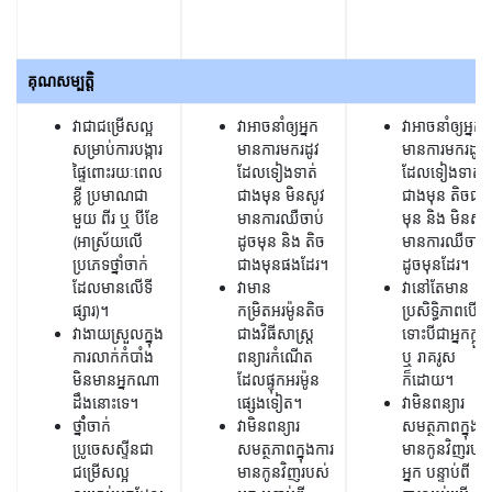
គុណសម្បត្តិ
វាជាជម្រើសល្អ
វាអាចនាំឲ្យអ្នក
វាអាចនាំឲ្យអ្នក
សម្រាប់ការបង្ការ
មានការមករដូវ
មានការមករដូវ
ផ្ទៃពោះរយៈពេល
ដែលទៀងទាត់
ដែលទៀងទាត់
ខ្លី ប្រមាណជា
ជាងមុន មិនសូវ
ជាងមុន តិចជា
មួយ ពីរ ឬ បីខែ
មានការឈឺចាប់
មុន និង មិនសូវ
(អាស្រ័យលើ
ដូចមុន និង តិច
មានការឈឺចាប់
ប្រភេទថ្នាំចាក់
ជាងមុនផងដែរ។
ដូចមុនដែរ។
ដែលមានលើទី
វាមាន
វានៅតែមាន
ផ្សារ)។
កម្រិតអរម៉ូនតិច
ប្រសិទ្ធិភាពបើ
វាងាយស្រួលក្នុង
ជាងវិធីសាស្រ្ត
ទោះបីជាអ្នកក្អួត
ការលាក់កំបាំង
ពន្យារកំណើត
ឬ រាគរូស
មិនមានអ្នកណា
ដែលផ្ទុកអរម៉ូន
ក៏ដោយ។
ដឹងនោះទេ។
ផ្សេងទៀត។
វាមិនពន្យារ
ថ្នាំំចាក់
វាមិនពន្យារ
សមត្ថភាពក្នុងក
ប្រូចេសស្ទីន​ជា
សមត្ថភាពក្នុងការ
មានកូនវិញរបស
ជម្រើសល្អ
មានកូនវិញរបស់
អ្នក បន្ទាប់ពី