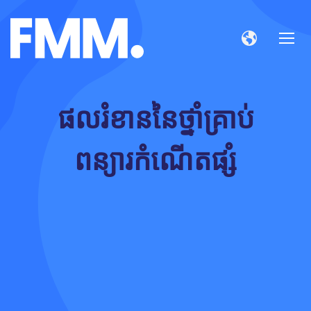
ផលរំខាននៃថ្នាំគ្រាប់
ពន្យារកំណើតផ្សំ