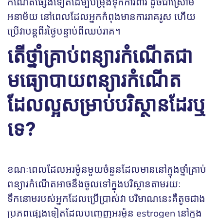
កំណើតផ្សេងទៀតដើម្បីបម្រុងទុកការពារ ដូចជាស្រោម
អនាម័យ នៅពេលដែលអ្នកកំពុងមានការរាគរូស ហើយ
ប្រើវាបន្តពីរថ្ងៃបន្ទាប់ពីឈប់រាគ។
តើថ្នាំគ្រាប់ពន្យារកំណើតជា
មធ្យោបាយពន្យារកំណើត
ដែលល្អសម្រាប់បរិស្ថានដែរឬ
ទេ?
ខណៈពេលដែលអរម៉ូនមួយចំនួនដែលមាននៅក្នុងថ្នាំគ្រាប់
ពន្យារកំណើតអាចនឹងចូលទៅក្នុងបរិស្ថានតាមរយៈ
ទឹកនោមរបស់អ្នកដែលប្រើប្រាស់វា បរិមាណនេះគឺតូចជាង
ប្រភពផ្សេងទៀតដែលបញ្ចេញអរម៉ូន estrogen នៅក្នុង