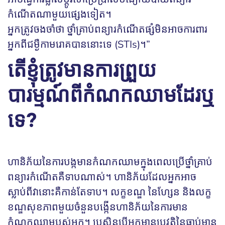
កំណើតណាមួយផ្សេងទៀត។
អ្នកត្រូវចងចាំថា ថ្នាំគ្រាប់ពន្យារកំណើតផ្សំមិនអាចការពារ
អ្នកពីជម្ងឺកាមរោគបាននោះទេ (STIs)។”
តើខ្ញុំត្រូវមានការព្រួយ
បារម្មណ៍ពីកំណកឈាមដែរឬ
ទេ?
ហានិភ័យនៃការបង្កមានកំណកឈាមក្នុងពេលប្រើថ្នាំគ្រាប់
ពន្យារកំណើតគឺទាបណាស់។ ហានិភ័យដែលអ្នកអាច
ស្លាប់ពីវានោះគឺកាន់តែទាប។ លក្ខខណ្ឌ ​នៃហ្សែន និងលក្ខ
ខណ្ឌសុខភាពមួយចំនួនបង្កើនហានិភ័យនៃការមាន
កំណកឈាមបស់អ្នក។ ប្រសិនបើអ្នកមានប្រវត្តិនៃធ្លាប់មាន