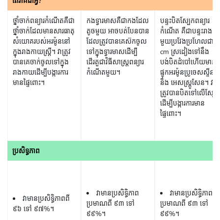
តើ​វា​គឺជា​អ្វី?
ថ្នាំចាក់ពន្យារកំណើតគឺជា
កងទ្វារមាសគឺជាកងដែល
បន្ទះបិតស្បែកពន្យារ
ថ្នាំចាក់ដែលមានសារធាតុ
តូចមួយ អាចបត់បែនបាន
កំណើត គឺជាបន្ទះរាងការ៉
សំយោគរបស់អរម៉ូននៅ
ដែលត្រូវបានគេស៊កចូល
មួយប្រវែងប្រហែលជា ៥
ក្នុងរាងកាយស្រ្តី។ វាត្រូវ
ទៅក្នុងទ្វារមាសដើម្បី
cm ស្រដៀងទៅនឹង
បានគេចាក់ចូលទៅក្នុង
ដើរតួជាវិធីសាស្រ្តពន្យារ
បង់បិតដំបៅ​ហើយមាន
រាងកាយដើម្បីបង្ការការ
កំណើតមួយ។
ផ្ទុកអរម៉ូនប្រូចេសស្ទីន​
មានផ្ទៃពោះ។
និង អេសស្រ្តូសែន។​ វា
ត្រូវបានបិតទៅលើស្បែក
ដើម្បីបង្ការការមាន
ផ្ទៃពោះ។
ប្រសិទ្ធភាព
វាមានប្រសិទ្ធិភាព
វាមានប្រសិទ្ធិភាព
វាមានប្រសិទ្ធិភាពពី
ប្រមាណពី ៩៣ ទៅ​
ប្រមាណពី ៩៣ ទៅ​
៩៦ ទៅ​ ៩៧%។
៩៩%។
៩៩%។