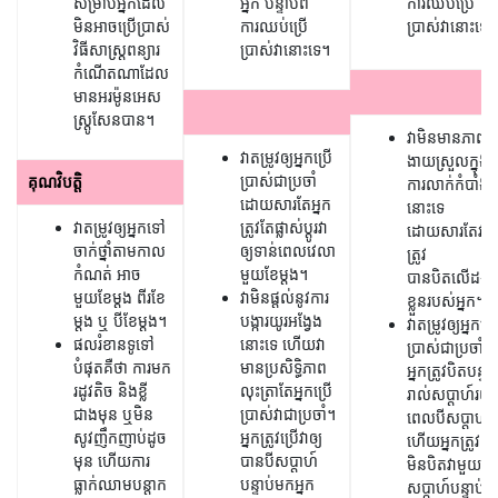
សម្រាប់អ្នកដែល
អ្នក បន្ទាប់ពី
ការឈប់ប្រើ
មិនអាចប្រើប្រាស់
ការឈប់ប្រើ
ប្រាស់វានោះទេ។
វិធីសាស្រ្តពន្យារ
ប្រាស់វានោះទេ។
កំណើតណាដែល
មានអរម៉ូនអេស
ស្រ្តូសែនបាន។
វាមិនមានភាព
វាតម្រូវឲ្យអ្នកប្រើ
ងាយស្រួលក្នុង
ប្រាស់ជាប្រចាំ
គុណវិបត្តិ
ការលាក់កំបាំង
ដោយសារតែអ្នក
នោះទេ
វាតម្រូវឲ្យអ្នកទៅ
ត្រូវតែផ្លាស់ប្តូរវា
ដោយសារតែវា
ចាក់ថ្នាំតាមកាល
ឲ្យទាន់ពេលវេលា
ត្រូវ
កំណត់ អាច
មួយខែម្តង។
បានបិតលើដង
មួយខែម្តង ពីរខែ
វាមិនផ្តល់នូវការ
ខ្លួនរបស់អ្នក។
ម្តង ឬ បីខែម្តង។
បង្ការយូរអង្វែង
វាតម្រូវឲ្យអ្នកប្រ
ផល​រំខាន​ទូទៅ​
នោះទេ ហើយវា
ប្រាស់ជាប្រចាំ។
បំផុត​គឺ​ថា ការ​មក​
មានប្រសិទ្ធិភាព
អ្នកត្រូវបិតបន្ទះថ្ម
រដូវ​តិច និង​ខ្លី
លុះត្រាតែអ្នកប្រើ
រាល់សប្តាហ៍រយៈ
ជាងមុន ឬ​មិន
ប្រាស់វាជាប្រចាំ។
ពេលបីសប្តាហ៍
សូវញឹកញាប់ដូច​
អ្នកត្រូវប្រើវាឲ្យ
ហើយអ្នកត្រូវ
មុន ហើយ​ការ​
បានបីសប្តាហ៍
មិនបិតវាមួយ
ធ្លាក់ឈាមបន្តាក​
បន្ទាប់មកអ្នក
សប្តាហ៍បន្ទាប់ពី