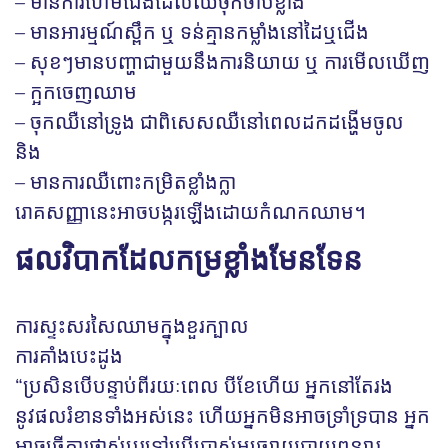
– មានការហើមជើងដែលឈឺចុកចាប់ខ្លាំង
– មានអារម្មណ៍ស្ពឹក ឬ ទន់គ្មានកម្លាំងនៅដៃឬជើង
– សុខៗមានបញ្ហាជាមួយនឹងការនិយាយ ឬ ការមើលឃើញ
– ក្អកចេញឈាម
– ចុកឈឺនៅទ្រូង ជាពិសេសឈឺនៅពេលដកដង្ហើមចូល
និង
– មានការឈឺពោះកម្រិតខ្លាំងក្លា
រោគសញ្ញានេះអាចបង្ករឡើងដោយកំណកឈាម។
ផលវិបាកដែលកម្រខ្លាំងមែនទែន
ការស្ទះសរសៃឈាមក្នុងខួរក្បាល
ការគាំងបេះដូង
“ប្រសិនបើបន្ទាប់ពីរយៈពេល បីខែហើយ អ្នកនៅតែរង
នូវផលរំខានទាំងអស់នេះ ហើយអ្នកមិនអាចទ្រាំទ្របាន អ្នក
អាចធ្វើការផ្លាស់ប្តូរទៅប្រើប្រាស់មធ្យោយបាយពន្យារ