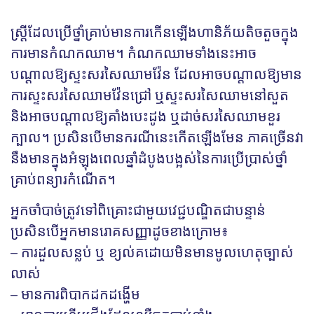
ស្ត្រីដែលប្រើថ្នាំគ្រាប់មានការកើនឡើងហានិភ័យតិចតួចក្នុង
ការមានកំណកឈាម។ កំណកឈាមទាំងនេះអាច
បណ្តាលឱ្យស្ទះសរសៃឈាមវ៉ែន ដែលអាចបណ្តាលឱ្យមាន
ការស្ទះសរសៃឈាមវ៉ែនជ្រៅ ឬស្ទះសរសៃឈាមនៅសួត
និងអាចបណ្តាលឱ្យគាំងបេះដូង ឬដាច់សរសៃឈាមខួរ
ក្បាល។ ប្រសិនបើមានករណីនេះកើតឡើងមែន ភាគច្រើនវា
នឹងមានក្នុងអំឡុងពេលឆ្នាំដំបូងបង្អស់នៃការប្រើប្រាស់ថ្នាំ
គ្រាប់ពន្យារកំណើត។
អ្នកចាំបាច់ត្រូវទៅពិគ្រោះជាមួយវេជ្ជបណ្ឌិតជាបន្ទាន់
ប្រសិនបើអ្នកមានរោគសញ្ញាដូចខាងក្រោម​៖
– ការដួលសន្លប់ ឬ ខ្យល់គដោយមិនមានមូលហេតុច្បាស់
លាស់
– មានការពិបាកដកដង្ហើម