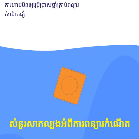
ការហាមមិនឲ្យប្រើប្រាស់ថ្នាំគ្រាប់ពន្យារ
កំណើតផ្សំ
សំនួរសាកល្បងអំពីការពន្យារកំណើត