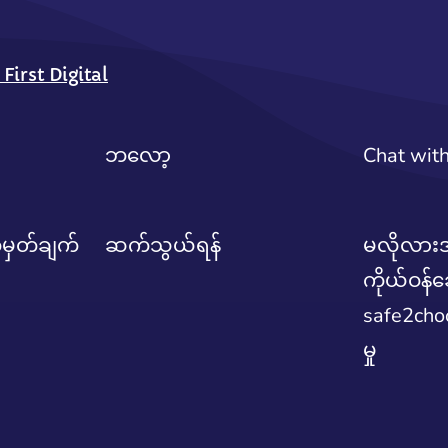
rst Digital
ဘလော့
Chat wit
်မှတ်ချက်
ဆက်သွယ်ရန်
မလိုလား
ကိုယ်ဝန်
safe2cho
မှု