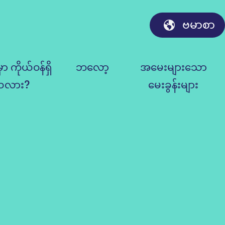
ဗမာစာ
ှာ ကိုယ်ဝန်ရှိ
ဘလော့
အမေးများသော
သလား?
မေးခွန်းများ