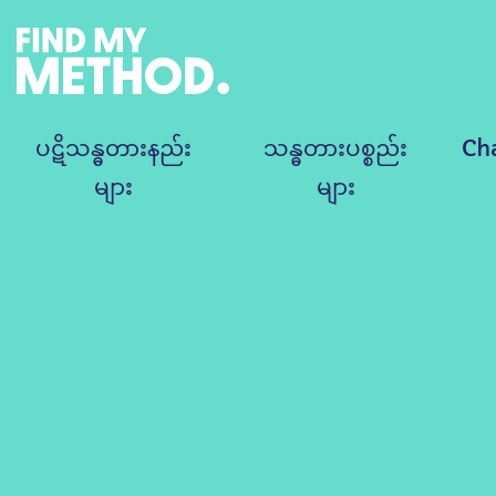
ပဋိသန္ဓတားနည်း
သန္ဓတားပစ္စည်း
Ch
များ
များ