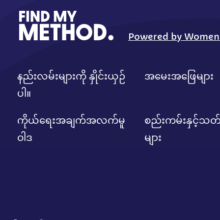
Powered by Women Fi
နည်းလမ်းများကို နှိုင်းယှဉ်
အမေးအဖြေများ
ပါ။
ကိုယ်ရေးအချက်အလက်မူ
စည်းကမ်းနှင့်သတ
ဝါဒ
များ