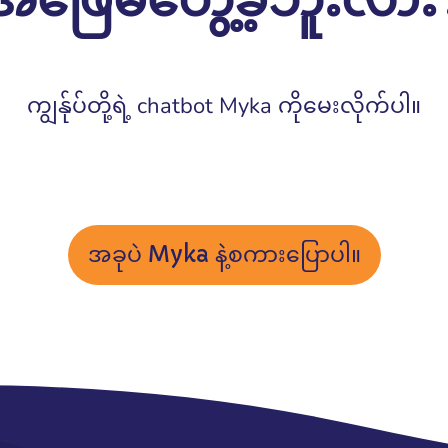
အဖြေမတွေ့ခဲ့ဘူးလား?
ကျွန်ုပ်တို့ရဲ့ chatbot Myka ကိုမေးလိုက်ပါ။
အခုပဲ Myka နဲ့စကားပြောပါ။