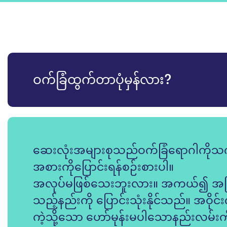
ဝက်ခြံထွက်တာပုံမှန်လား?
ဆေးလုံးအများစုသည်ဝက်ခြံရောဂါကိုသ
အစားကိုပြောင်းရန်စဉ်းစားပါ။
အလုပ်မဖြစ်သေးဘူးလား။ အကယ်၍ အခြား
သည့်နည်းကို ပြောင်းသုံးနိုင်သည်။ အဝိုင်း
ကဲ့သို့သော ဟော်မုန်းမပါသောနည်းလမ်းကိ