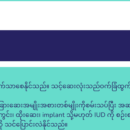
က်သာစေနိုင်သည်။ သင့်ဆေးလုံးသည်ဝက်ခြံထွ
ဆေးအမျိုးအစားတစ်မျိုးကိုစမ်းသပ်ပြီး အဆင
ကွင်း၊ ထိုးဆေး၊ implant သို့မဟုတ် IUD ကို စဉ်းစ
ု သင်ပြောင်းလဲနိုင်သည်။