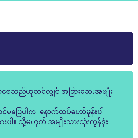
က်စေသည်ဟုထင်လျှင် အခြားဆေးအမျိုး
်မပြေပါက၊ နောက်ထပ်ဟော်မုန်းပါ
ားပါ။ သို့မဟုတ် အမျိုးသားသုံးကွန်ဒုံး