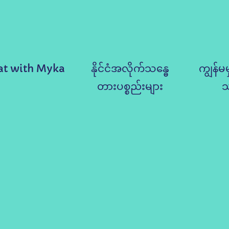
at with Myka
နိုင်ငံအလိုက်သန္ဓေ
ကျွန်မမ
တားပစ္စည်းများ