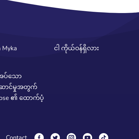
h Myka
ငါ ကိုယ်ဝန်ရှိလား
အပ်သော
ဆောင်မှုအတွက်
ose ၏ ထောက်ပံ့
Contact