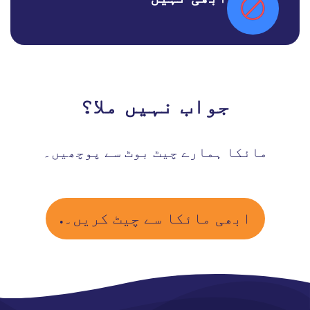
جواب نہیں ملا؟
مائکا ہمارے چیٹ بوٹ سے پوچھیں۔
ابھی مائکا سے چیٹ کریں۔.