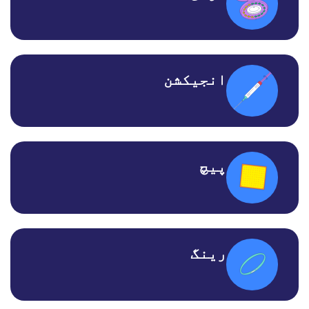
انجیکشن
پیچ
رینگ