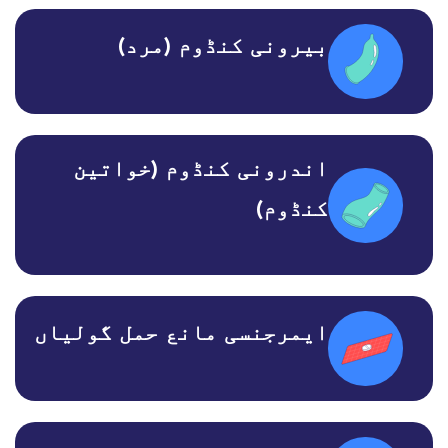
بیرونی کنڈوم (مرد)
اندرونی کنڈوم (خواتین
کنڈوم)
ایمرجنسی مانع حمل گولیاں