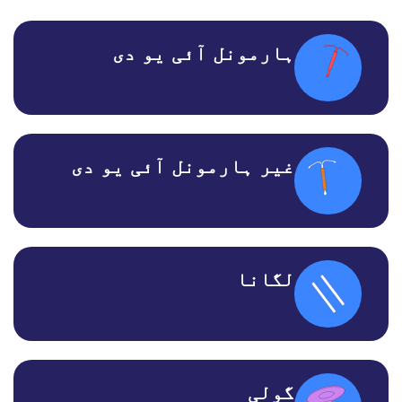
ہارمونل آئی یو دی
غیر ہارمونل آئی یو دی
لگانا
گولی