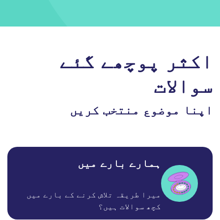
اکثر پوچھے گئے
سوالات
اپنا موضوع منتخب کریں
ہمارے بارے میں
میرا طریقہ تلاش کرنے کے بارے میں
کچھ سوالات ہیں؟