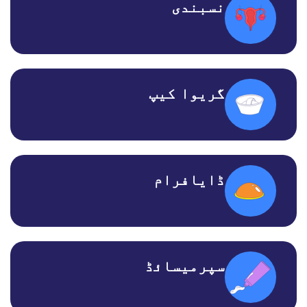
نسبندی
گریوا کیپ
ڈایافرام
سپرمیسائڈ