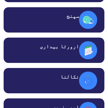
سپنج
ارورتا بیداری
نکالنا
ابھی نہیں