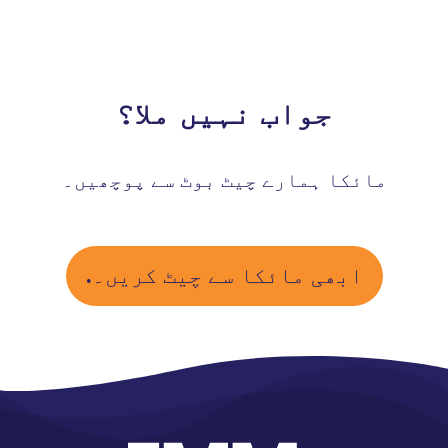
جواب نہیں ملا؟
مائکا ہمارے چیٹ بوٹ سے پوچھیں۔
ابھی مائکا سے چیٹ کریں۔.