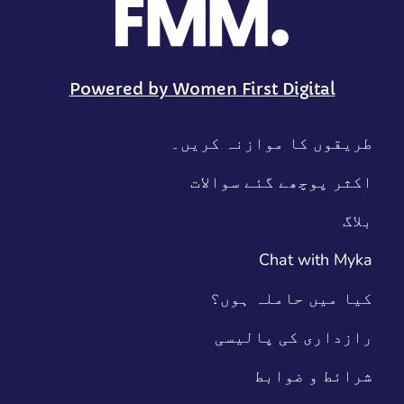
Powered by Women First Digital
طریقوں کا موازنہ کریں۔
اکثر پوچھے گئے سوالات
بلاگ
Chat with Myka
کیا میں حاملہ ہوں؟
رازداری کی پالیسی
شرائط و ضوابط