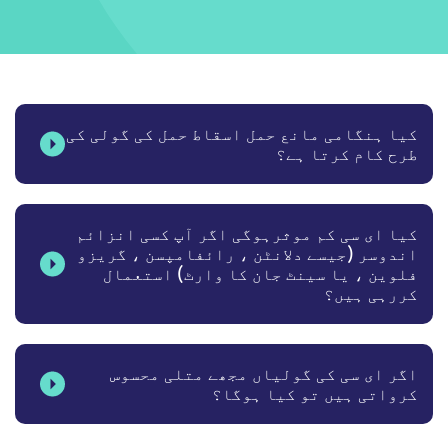
کیا ہنگامی مانع حمل اسقاط حمل کی گولی کی
طرح کام کرتا ہے؟
کیا ای سی کم موثرہوگی اگر آپ کسی انزائم
اندوسر (جیسے دلانٹن ، رائفامپسن ، گریزو
فلوین ، یا سینٹ جان کا وارٹ) استعمال
کررہی ہیں؟
اگر ای سی کی گولیاں مجھے متلی محسوس
کرواتی ہیں تو کیا ہوگا؟