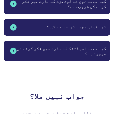
کیا مجھے خون کے لوتھڑے کے بارے میں فکر
کرنے کی ضرورت ہے؟
کیا گولی مجھے کینسر دے گی ؟
کیا مجھے اسپاٹنگ کے بارے میں فکر کرنے کی
ضرورت ہے؟
جواب نہیں ملا؟
مائکا ہمارے چیٹ بوٹ سے پوچھیں۔