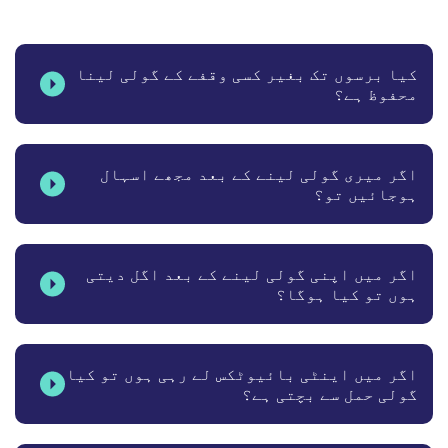
کیا برسوں تک بغیر کسی وقفے کے گولی لینا
محفوظ ہے؟
اگر میری گولی لینے کے بعد مجھے اسہال
ہوجائیں تو؟
اگر میں اپنی گولی لینے کے بعد اگل دیتی
ہوں تو کیا ہوگا؟
اگر میں اینٹی بائیوٹکس لے رہی ہوں تو کیا
گولی حمل سے بچتی ہے؟