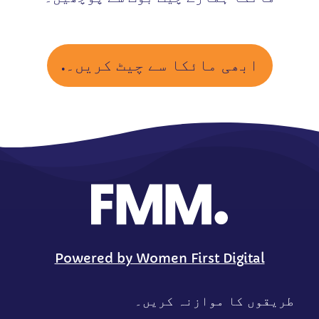
ابھی مائکا سے چیٹ کریں۔.
Powered by Women First Digital
طریقوں کا موازنہ کریں۔