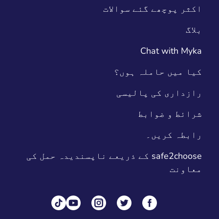
اکثر پوچھے گئے سوالات
بلاگ
Chat with Myka
کیا میں حاملہ ہوں؟
رازداری کی پالیسی
شرائط و ضوابط
رابطہ کریں۔
safe2choose کے ذریعے ناپسندیدہ حمل کی
معاونت