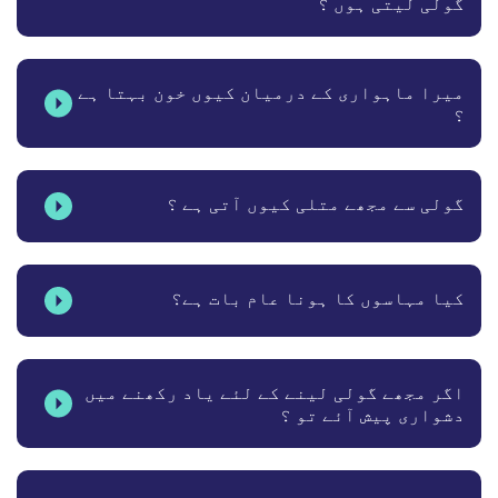
گولی لیتی ہوں ؟
میرا ماہواری کے درمیان کیوں خون بہتا ہے
؟
گولی سے مجھے متلی کیوں آتی ہے ؟
کیا مہاسوں کا ہونا عام بات ہے؟
اگر مجھے گولی لینے کے لئے یاد رکھنے میں
دشواری پیش آئے تو ؟