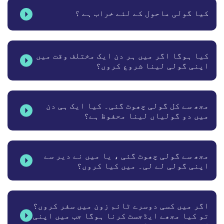
کیا گولی ماحول کے لئے خراب ہے ؟
کیا ہوگا اگر میں ہر دن ایک مختلف وقت میں
اپنی گولی لینا شروع کروں؟
مجھ سے کل گولی چھوٹ گئی۔ کیا ایک ہی دن
میں دو گولیاں لینا محفوظ ہے؟
مجھ سے گولی چھوٹ گئی ، یا میں نے دیر سے
اپنی گولی لے لی۔ میں کیا کروں؟
اگر میں کسی دوسرے ٹائم زون میں سفر کروں؟
تو کیا مجھے ایڈجسٹ کرنا ہوگا جب میں اپنی