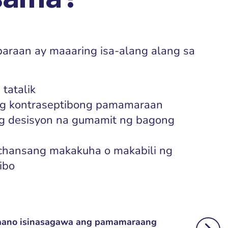
sama?
araan ay maaaring isa-alang alang sa
tatalik
ng kontraseptibong pamamaraan
ag desisyon na gumamit ng bagong
hansang makakuha o makabili ng
ibo
aano isinasagawa ang pamamaraang