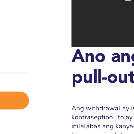
Ano an
pull-o
Ang withdrawal ay 
kontraseptibo. Ito a
inilalabas ang kany