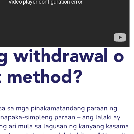
g withdrawal o
ut method?
isa sa mga pinakamatandang paraan ng
y napaka-simpleng paraan – ang lalaki ay
ang ari mula sa lagusan ng kanyang kasama