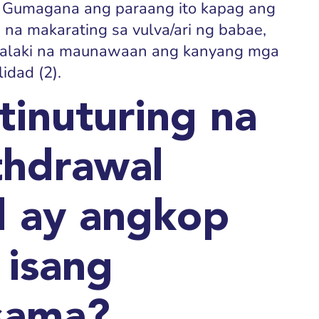
 Gumagana ang paraang ito kapag ang
 na makarating sa vulva/ari ng babae,
 lalaki na maunawaan ang kanyang mga
idad (2).
itinuturing na
thdrawal
 ay angkop
 isang