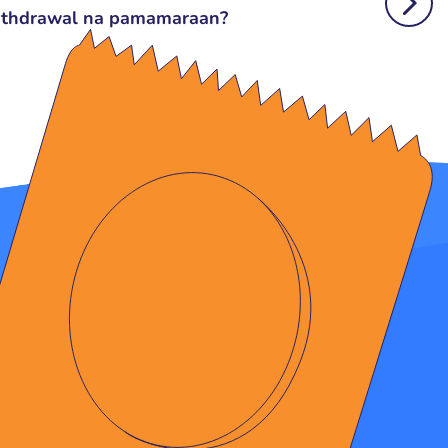
ithdrawal na pamamaraan?