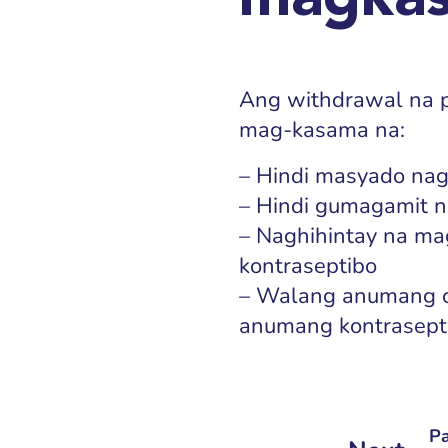
magka
Ang withdrawal na p
mag-kasama na:
– Hindi masyado nag 
– Hindi gumagamit 
– Naghihintay na m
kontraseptibo
– Walang anumang c
anumang kontrasept
P