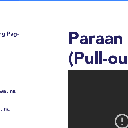
ng Pag-
Paraan 
(Pull-o
wal na
l na