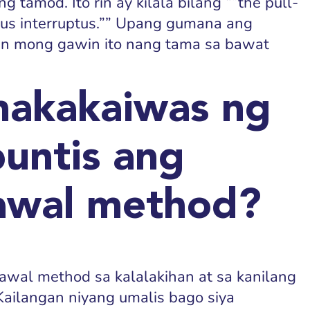
 tamod. Ito rin ay kilala bilang “”the pull-
tus interruptus.”” Upang gumana ang
gan mong gawin ito nang tama sa bawat
nakakaiwas ng
untis ang
awal method?
wal method sa kalalakihan at sa kanilang
 Kailangan niyang umalis bago siya