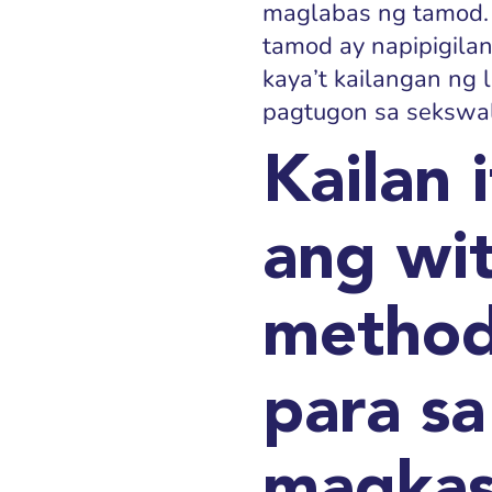
maglabas ng tamod.
tamod ay napipigilan
kaya’t kailangan ng
pagtugon sa sekswal
Kailan 
ang wi
method
para sa