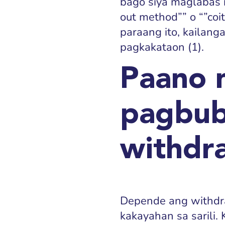
bago siya maglabas ng
out method”” o “”coi
paraang ito, kailan
pagkakataon (1).
Paano 
pagbub
withdr
Depende ang withdra
kakayahan sa sarili.