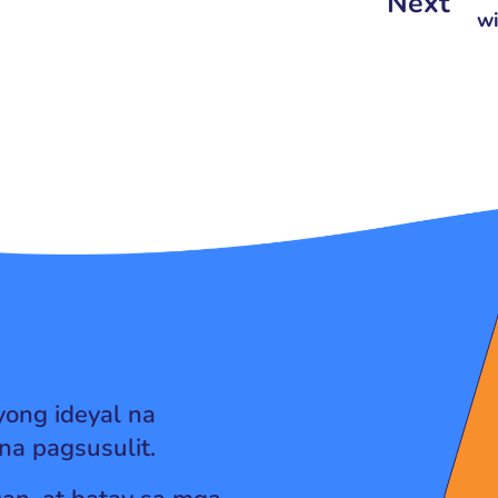
Next
w
yong ideyal na
na pagsusulit.