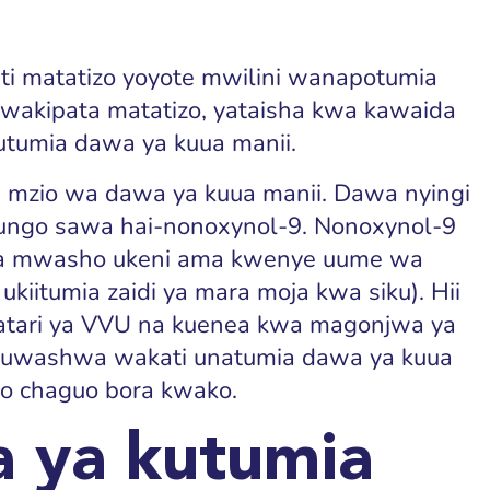
i matatizo yoyote mwilini wanapotumia
 wakipata matatizo, yataisha kwa kawaida
tumia dawa ya kuua manii.
mzio wa dawa ya kuua manii. Dawa nyingi
kiungo sawa hai-nonoxynol-9. Nonoxynol-9
ha mwasho ukeni ama kwenye uume wa
iitumia zaidi ya mara moja kwa siku). Hii
atari ya VVU na kuenea kwa magonjwa ya
 kuwashwa wakati unatumia dawa ya kuua
io chaguo bora kwako.
 ya kutumia