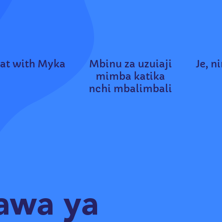
at with Myka
Mbinu za uzuiaji
Je, 
mimba katika
nchi mbalimbali
awa ya