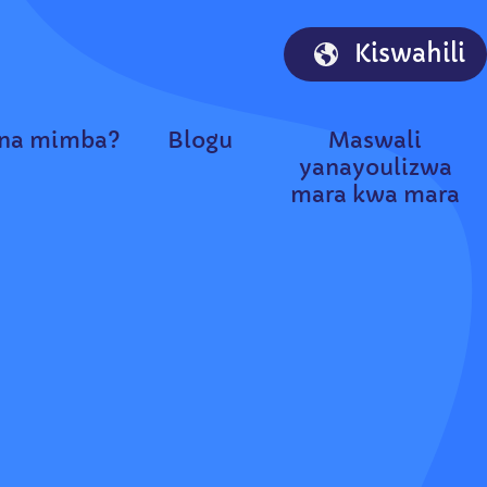
Kiswahili
nina mimba?
Blogu
Maswali
yanayoulizwa
mara kwa mara