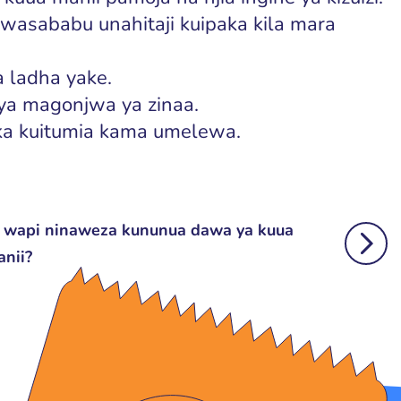
kwasababu unahitaji kuipaka kila mara
 ladha yake.
 ya magonjwa ya zinaa.
a kuitumia kama umelewa.
 wapi ninaweza kununua dawa ya kuua
nii?