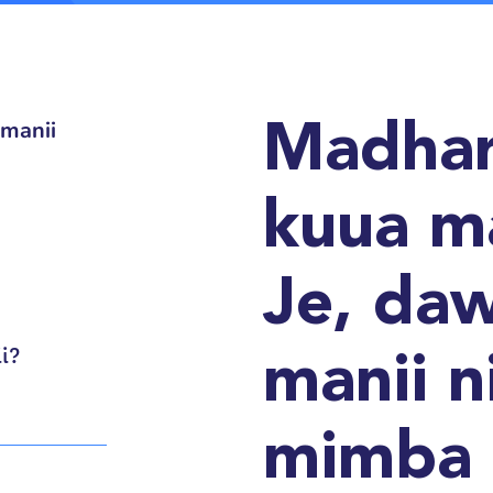
manii
Madhar
kuua m
Je, da
i?
manii ni
mimba 