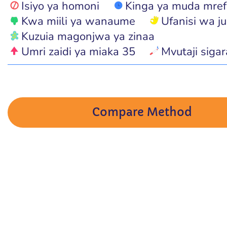
Isiyo ya homoni
Kinga ya muda mref
Kwa miili ya wanaume
Ufanisi wa j
Kuzuia magonjwa ya zinaa
Umri zaidi ya miaka 35
Mvutaji sigar
Compare Method