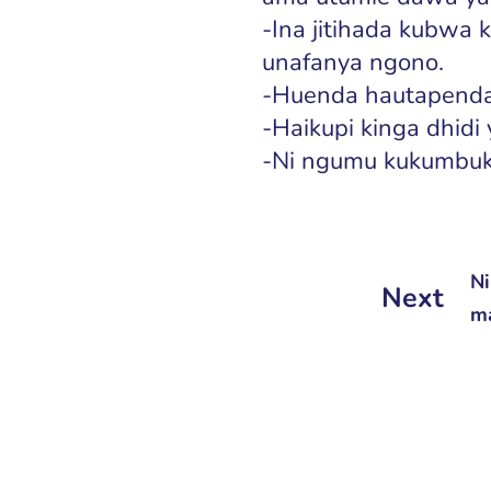
-Ina jitihada kubwa 
unafanya ngono.
-Huenda hautapenda
-Haikupi kinga dhidi
-Ni ngumu kukumbuk
Ni
Next
ma