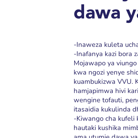
dawa y
-Inaweza kuleta ucha
-Inafanya kazi bora
Mojawapo ya viungo 
kwa ngozi yenye shid
kuambukizwa VVU.
hamjapimwa hivi kar
wengine tofauti, pe
itasaidia kukulinda 
-Kiwango cha kufeli
hautaki kushika mimb
ama utumie dawa ya k