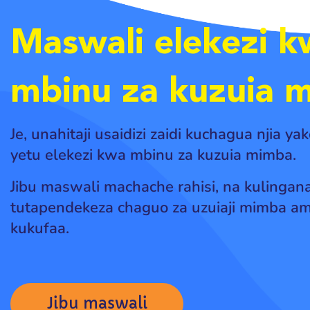
Maswali elekezi 
mbinu za kuzuia 
Je, unahitaji usaidizi zaidi kuchagua njia y
yetu elekezi kwa mbinu za kuzuia mimba.
Jibu maswali machache rahisi, na kulingana
tutapendekeza chaguo za uzuiaji mimba a
kukufaa.
Jibu maswali