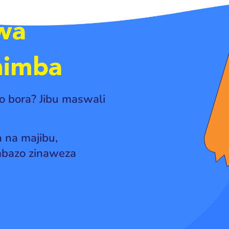
kwa
mimba
ako bora? Jibu maswali
 na majibu,
mbazo zinaweza