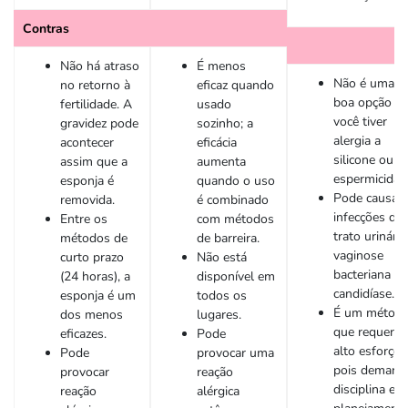
Contras
Não há atraso
É menos
Não é uma
no retorno à
eficaz quando
boa opção se
fertilidade. A
usado
você tiver
gravidez pode
sozinho; a
alergia a
acontecer
eficácia
silicone ou
assim que a
aumenta
espermicida.
esponja é
quando o uso
Pode causar
removida.
é combinado
infecções do
Entre os
com métodos
trato urinário
métodos de
de barreira.
vaginose
curto prazo
Não está
bacteriana o
(24 horas), a
disponível em
candidíase.
esponja é um
todos os
É um métod
dos menos
lugares.
que requer
eficazes.
Pode
alto esforço,
Pode
provocar uma
pois demand
provocar
reação
disciplina e
reação
alérgica