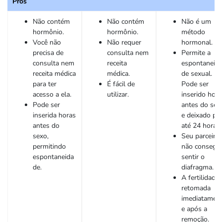
Prós
Não contém
Não contém
Não é um
hormônio.
hormônio.
método
Você não
Não requer
hormonal.
precisa de
consulta nem
Permite a
consulta nem
receita
espontaneid
receita médica
médica.
de sexual.
para ter
É fácil de
Pode ser
acesso a ela.
utilizar.
inserido hora
Pode ser
antes do sex
inserida horas
e deixado po
antes do
até 24 horas.
sexo,
Seu parceiro
permitindo
não consegu
espontaneida
sentir o
de.
diafragma.
A fertilidade 
retomada
imediatamen
e após a
remoção.