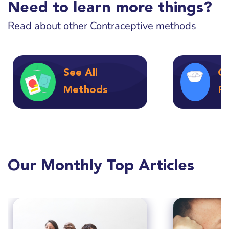
Need to learn more things?
Read about other Contraceptive methods
See All
Ca
Methods
F
Our Monthly Top Articles