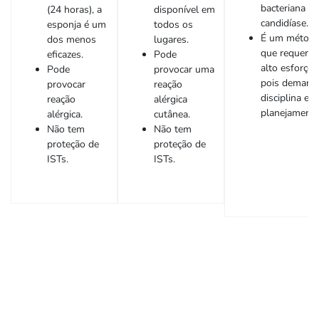
bacteriana o
(24 horas), a
disponível em
candidíase.
esponja é um
todos os
É um métod
dos menos
lugares.
que requer
eficazes.
Pode
alto esforço,
Pode
provocar uma
pois demand
provocar
reação
disciplina e
reação
alérgica
planejamento
alérgica.
cutânea.
Não tem
Não tem
proteção de
proteção de
ISTs.
ISTs.