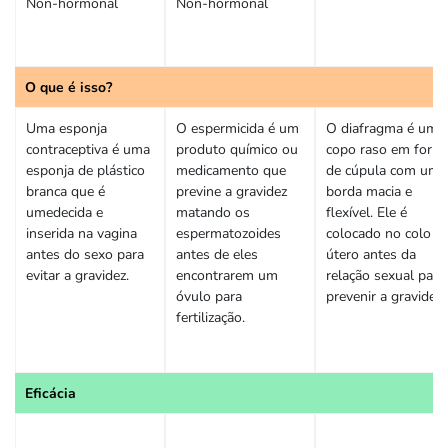
Non-hormonal
Non-hormonal
O que é isso?
Uma esponja
O espermicida é um
O diafragma é um
contraceptiva é uma
produto químico ou
copo raso em form
esponja de plástico
medicamento que
de cúpula com uma
branca que é
previne a gravidez
borda macia e
umedecida e
matando os
flexível. Ele é
inserida na vagina
espermatozoides
colocado no colo d
antes do sexo para
antes de eles
útero antes da
evitar a gravidez.
encontrarem um
relação sexual para
óvulo para
prevenir a gravidez.
fertilização.
Eficácia