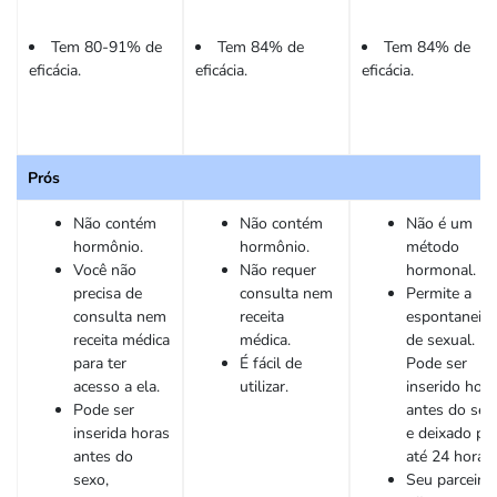
Tem 80-91% de
Tem 84% de
Tem 84% de
eficácia.
eficácia.
eficácia.
Prós
Não contém
Não contém
Não é um
hormônio.
hormônio.
método
Você não
Não requer
hormonal.
precisa de
consulta nem
Permite a
consulta nem
receita
espontaneid
receita médica
médica.
de sexual.
para ter
É fácil de
Pode ser
acesso a ela.
utilizar.
inserido hora
Pode ser
antes do sex
inserida horas
e deixado po
antes do
até 24 horas.
sexo,
Seu parceiro