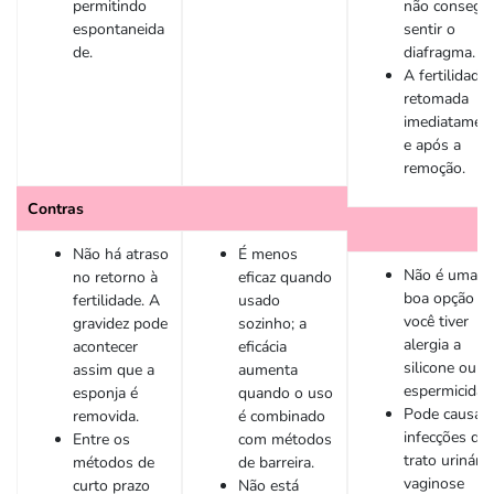
permitindo
não consegu
espontaneida
sentir o
de.
diafragma.
A fertilidade 
retomada
imediatamen
e após a
remoção.
Contras
Não há atraso
É menos
Não é uma
no retorno à
eficaz quando
boa opção se
fertilidade. A
usado
você tiver
gravidez pode
sozinho; a
alergia a
acontecer
eficácia
silicone ou
assim que a
aumenta
espermicida.
esponja é
quando o uso
Pode causar
removida.
é combinado
infecções do
Entre os
com métodos
trato urinário
métodos de
de barreira.
vaginose
curto prazo
Não está