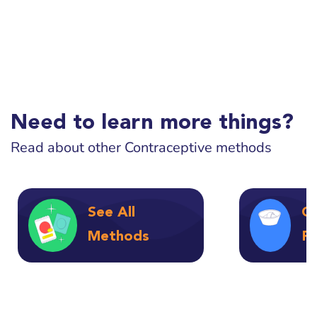
Need to learn more things?
Read about other Contraceptive methods
See All
Ca
Methods
F