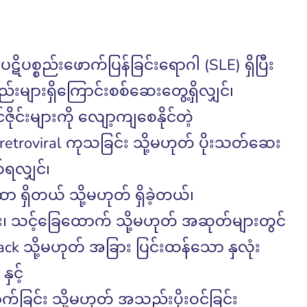
ိပစ္စည်းဖောက်ပြန်ခြင်းရောဂါ (SLE) ရှိပြီး
်းများရှိကြောင်းစစ်ဆေးတွေ့ရှိလျှင်၊
်းများကို လျော့ကျစေနိုင်တဲ့
iretroviral ကုသခြင်း သို့မဟုတ် ပိုးသတ်ဆေး
ရလျှင်၊
 ရှိတယ် သို့မဟုတ် ရှိခဲ့တယ်၊​
်း၊ သင့်ခြေထောက် သို့မဟုတ် အဆုတ်များတွင်
tack သို့မဟုတ် အခြား ပြင်းထန်သော နှလုံး
ှင့်
်ခြင်း သို့မဟုတ် အသည်းပိုးဝင်ခြင်း