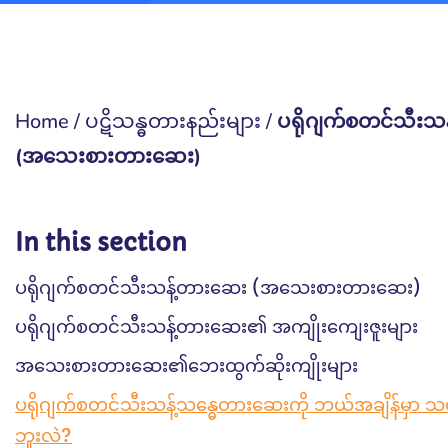
Home
/
ပဋိသန္ဓတားနည်းများ
/
ပရိုဂျက်စတင်သီးသ
(အသေးစားတားဆေး)
In this section
ပရိုဂျက်စတင်သီးသန့်တားဆေး (အသေးစားတားဆေး)
ပရိုဂျက်စတင်သီးသန့်တားဆေး၏ အကျိုးကျေးဇူးများ
အသေးစားတားဆေး၏ဘေးထွက်ဆိုးကျိုးများ
ပရိုဂျက်စတင်သီးသန့်သန္ဓေတားဆေးကို ဘယ်အချိန်မှာ သင
ဘူးလဲ?