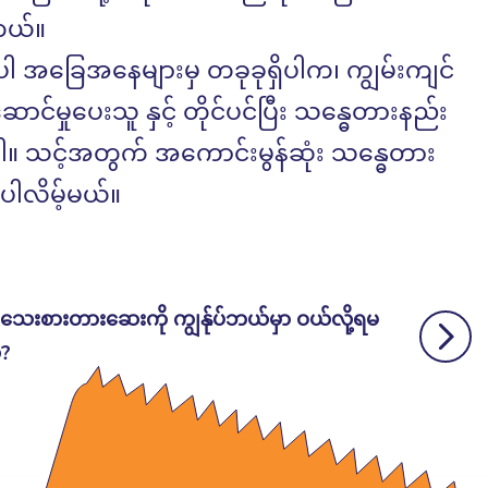
တယ်။
ါ အခြေအနေများမှ တခုခုရှိပါက၊ ကျွမ်းကျင်
င်မှုပေးသူ နှင့် တိုင်ပင်ပြီး သန္ဓေတားနည်း
 သင့်အတွက် အကောင်းမွန်ဆုံး သန္ဓေတား
်ပါလိမ့်မယ်။
ေးစားတားဆေးကို ကျွန်ုပ်ဘယ်မှာ ဝယ်လို့ရမ
?