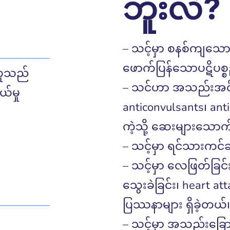
ဘူးလဲ?
– သင့်မှာ စနစ်ကျသောပဋ
ဖောက်ပြန်သောပဋိပစ္စည
ကူသည်
– သင်ဟာ အသည်းအင်ဇိုင
်မှု
anticonvulsants၊ ant
ကဲ့သို့ ဆေးများသောက်
– သင့်မှာ ရင်သားကင်ဆာ
– သင့်မှာ လေဖြတ်ခြင
သွေးခဲခြင်း၊ heart at
ပြဿနာများ ရှိခဲ့တယ်၊ န
– သင့်မှာ အသည်းခြောက