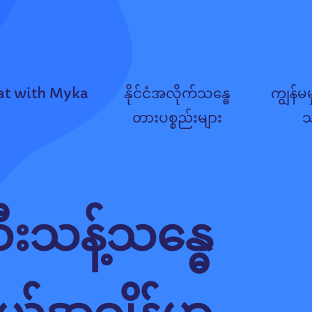
at with Myka
နိုင်ငံအလိုက်သန္ဓေ
ကျွန်မမ
တားပစ္စည်းများ
းသန့်သန္ဓေ