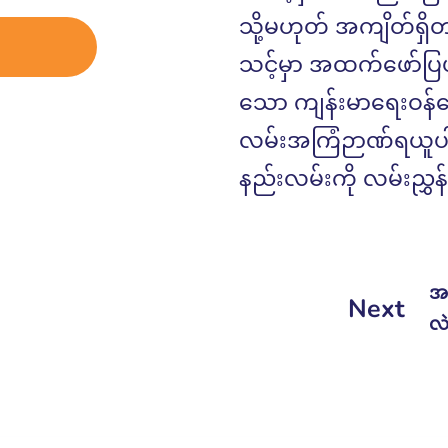
သို့မဟုတ် အကျိတ်ရှိ
သင့်မှာ အထက်ဖော်ပြပ
သော ကျန်းမာရေးဝန်ဆော
လမ်းအကြံဉာဏ်ရယူပါ။
နည်းလမ်းကို လမ်းညွှန
အသ
Next
လဲ