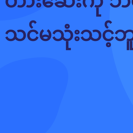
တားဆေးကို ဘယ
သင်မသုံးသင့်ဘ