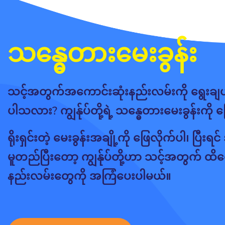
သန္ဓေတားမေးခွန်း
သင့်အတွက်အကောင်းဆုံးနည်းလမ်းကို ရွေးချ
ပါသလား?​ ကျွန်ုပ်တို့ရဲ့ သန္ဓေတားမေးခွန်းကို 
ရိုးရှင်းတဲ့ မေးခွန်းအချို့ကို ဖြေလိုက်ပါ၊ ပြီး
မူတည်ပြီးတော့ ကျွန်ုပ်တို့ဟာ သင့်အတွက် ထိရေ
နည်းလမ်းတွေကို အကြံပေးပါမယ်။