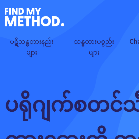
ပဋိသန္ဓတားနည်း
သန္ဓတားပစ္စည်း
Ch
များ
များ
ပရိုဂျက်စတင်သီ