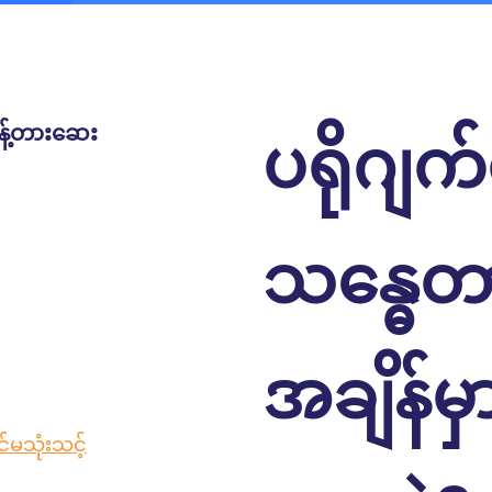
န့်တားဆေး
ပရိုဂျက
သန္ဓေတ
အချိန်မ
်မသုံးသင့်