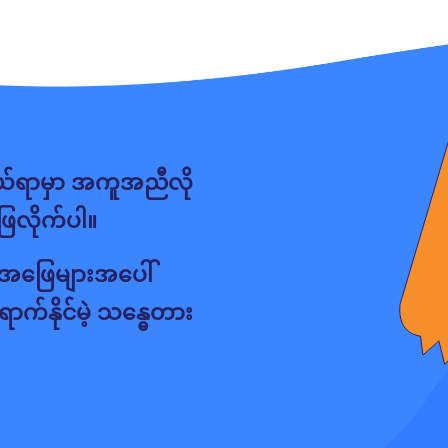
ယ်ရာမှာ အကူအညီလို
ဖြေလိုက်ပါ။
ရင် အဖြေများအပေါ်
ာက်နိုင်မဲ့ သန္ဓေတား