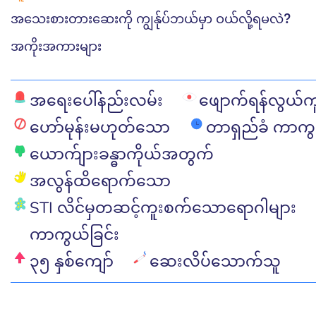
အသေးစားတားဆေးကို ကျွန်ုပ်ဘယ်မှာ ဝယ်လို့ရမလဲ?
အကိုးအကားများ
အရေးပေါ်နည်းလမ်း
ဖျောက်ရန်လွယ်
ဟော်မုန်းမဟုတ်သော
တာရှည်ခံ ကာကွယ
ယောက်ျားခန္ဓာကိုယ်အတွက်
အလွန်ထိရောက်သော
STI လိင်မှတဆင့်ကူးစက်သောရောဂါများ
ကာကွယ်ခြင်း
၃၅ နှစ်ကျော်
ဆေးလိပ်သောက်သူ