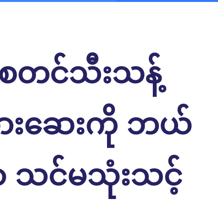
်စတင်သီးသန့်
ားဆေးကို ဘယ်
ှာ သင်မသုံးသင့်