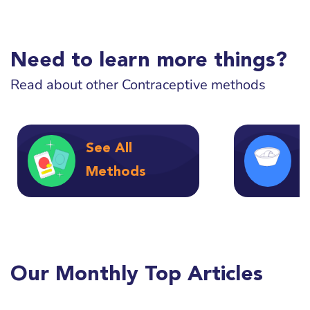
Need to learn more things?
Read about other Contraceptive methods
See All
स
Methods
Our Monthly Top Articles