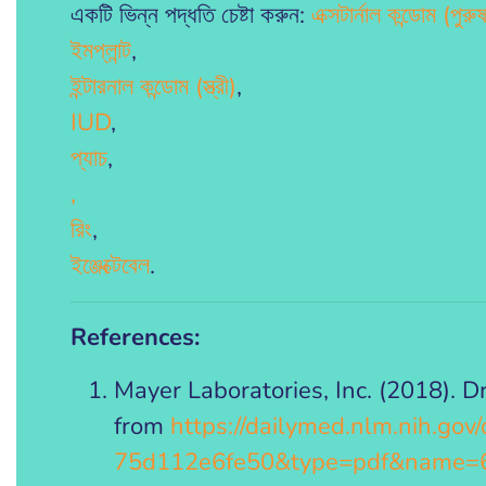
একটি ভিন্ন পদ্ধতি চেষ্টা করুন:
এক্সটার্নাল কন্ডোম (পুরু
ইমপ্লান্ট
,
ইন্টারনাল কন্ডোম (স্ত্রী)
,
IUD
,
প্যাচ
,
,
রিং
,
ইঞ্জেক্টেবেল
.
References:
Mayer Laboratories, Inc. (2018)
from
https://dailymed.nlm.nih.go
75d112e6fe50&type=pdf&name=