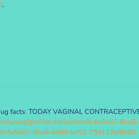
ষ)
,
. Drug facts: TODAY VAGINAL CONTRACEPTIVE
v/dailymed/getFile.cfm?setid=6b4e54d7-6ba
6b4e54d7-6ba8-4400-bd52-75d112e6fe50