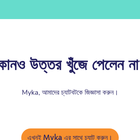
োনও উত্তর খুঁজে পেলেন ন
Myka, আমাদের চ্যাটবটকে জিজ্ঞাসা করুন।
এখনই Myka এর সাথে চ্যাট করুন।