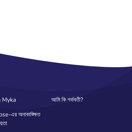
h Myka
আমি কি গর্ভবতী?
e-এর অনাকাঙ্ক্ষিত
ায়তা