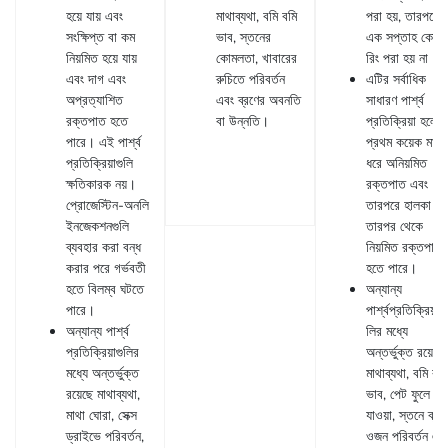
হয়ে যায় এবং
মাথাব্যথা, বমি বমি
পরা হয়, তারপরে
সংক্ষিপ্ত বা কম
ভাব, স্তনের
এক সপ্তাহ কোন
নিয়মিত হয়ে যায়
কোমলতা, খাবারের
রিং পরা হয় না।
এবং দাগ এবং
রুচিতে পরিবর্তন
এটির সর্বাধিক
অপ্রত্যাশিত
এবং ব্রণের অবনতি
সাধারণ পার্শ্ব
রক্তপাত হতে
বা উন্নতি।
প্রতিক্রিয়া হলো
পারে। এই পার্শ্ব
প্রথম কয়েক মাস
প্রতিক্রিয়াগুলি
ধরে অনিয়মিত
ক্ষতিকারক নয়।
রক্তপাত এবং
প্রোজেস্টিন-অনলি
তারপরে হালকা এব
ইনজেকশনগুলি
তারপর থেকে
ব্যবহার করা বন্ধ
নিয়মিত রক্তপাত
করার পরে গর্ভবতী
হতে পারে।
হতে বিলম্ব ঘটতে
অন্যান্য
পারে।
পার্শ্বপ্রতিক্রিয়াগু
অন্যান্য পার্শ্ব
লির মধ্যে
প্রতিক্রিয়াগুলির
অন্তর্ভুক্ত রয়েছে
মধ্যে অন্তর্ভুক্ত
মাথাব্যথা, বমি বমি
রয়েছে মাথাব্যথা,
ভাব, পেট ফুলে
মাথা ঘোরা, সেক্স
যাওয়া, স্তনে ব্যথা
ড্রাইভে পরিবর্তন,
ওজন পরিবর্তন এব