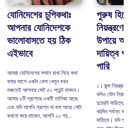
যোনিদেশের চুপিকথাঃ
পুরুষ হিস
আপনার যোনিদেশকে
নিয়ন্ত্রণে
ভালোবাসতে হয় ঠিক
উপায়ে আ
এইভাবে
দায়িত্ব 
পারি
আমরা যোনিদেশের সম্মান রাখা নিয়ে কথা
বলার আগে একটা খেলা খেলুন যখন
১। জন্ম নিয়ন্ত্
শুরুতেই আপনার মোট ৫০ পয়েন্ট থাকবে।
যদিও যৌন নিরাপত
আমার ৫টি প্রশ্নের একটি তালিকা আছে
দুয়েরই দায়িত্ব, জন
এবং যদি আপনি প্রশ্নে যা বলা আছে সেটা
বহুদিন পর্যন্ত ম
কখনো করে থাকেন, আপনি ১০ পয়...
দায়িত্ব। যদি পুর