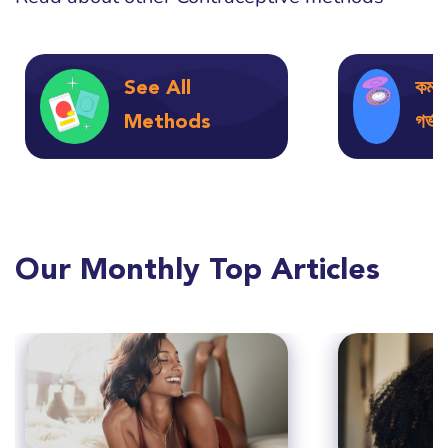
See All
কম্ব
Methods
গর্
Our Monthly Top Articles