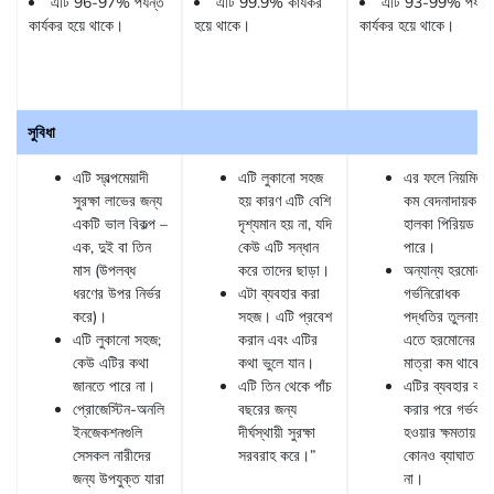
এটি 96-97% পর্যন্ত
এটি 99.9% কার্যকর
এটি 93-99% পর্যন্
কার্যকর হয়ে থাকে।
হয়ে থাকে।
কার্যকর হয়ে থাকে।
সুবিধা
এটি স্বল্পমেয়াদী
এটি লুকানো সহজ
এর ফলে নিয়মিত,
সুরক্ষা লাভের জন্য
হয় কারণ এটি বেশি
কম বেদনাদায়ক এ
একটি ভাল বিকল্প –
দৃশ্যমান হয় না, যদি
হালকা পিরিয়ড হত
এক, দুই বা তিন
কেউ এটি সন্ধান
পারে।
মাস (উপলব্ধ
করে তাদের ছাড়া।
অন্যান্য হরমোনাল
ধরণের উপর নির্ভর
এটা ব্যবহার করা
গর্ভনিরোধক
করে)।
সহজ। এটি প্রবেশ
পদ্ধতির তুলনায়
এটি লুকানো সহজ;
করান এবং এটির
এতে হরমোনের
কেউ এটির কথা
কথা ভুলে যান।
মাত্রা কম থাকে।
জানতে পারে না।
এটি তিন থেকে পাঁচ
এটির ব্যবহার বন্ধ
প্রোজেস্টিন-অনলি
বছরের জন্য
করার পরে গর্ভবতী
ইনজেকশনগুলি
দীর্ঘস্থায়ী সুরক্ষা
হওয়ার ক্ষমতায়
সেসকল নারীদের
সরবরাহ করে।”
কোনও ব্যাঘাত ঘট
জন্য উপযুক্ত যারা
না।