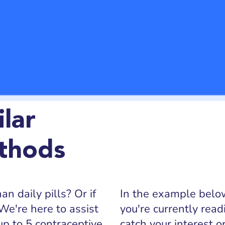
lar
thods
n daily pills? Or if
In the example below
We're here to assist
you're currently read
up to 5 contraceptive
catch your interest 