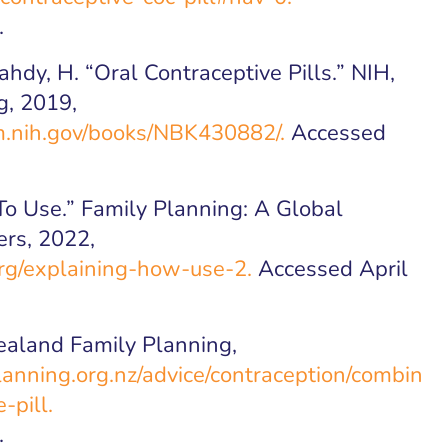
.
ahdy, H. “Oral Contraceptive Pills.” NIH,
g, 2019,
m.nih.gov/books/NBK430882/.
Accessed
o Use.” Family Planning: A Global
ers, 2022,
org/explaining-how-use-2.
Accessed April
Zealand Family Planning,
anning.org.nz/advice/contraception/combin
-pill.
.