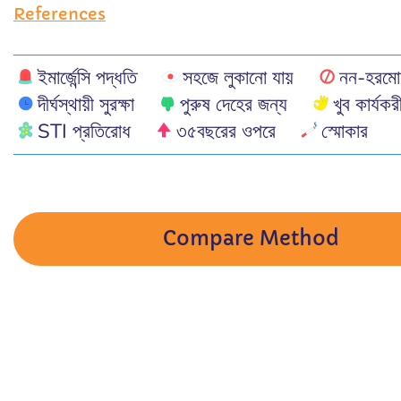
References
ইমার্জেন্সি পদ্ধতি
সহজে লুকানো যায়
নন-হরমো
দীর্ঘস্থায়ী সুরক্ষা
পুরুষ দেহের জন্য
খুব কার্যকর
STI প্রতিরোধ
৩৫বছরের ওপরে
স্মোকার
Compare Method