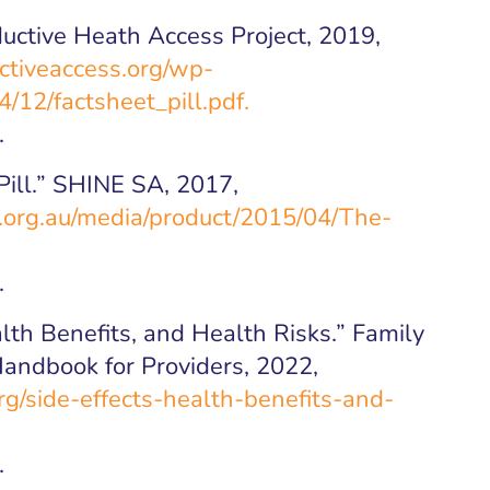
ductive Heath Access Project, 2019,
ctiveaccess.org/wp-
/12/factsheet_pill.pdf.
.
Pill.” SHINE SA, 2017,
.org.au/media/product/2015/04/The-
.
alth Benefits, and Health Risks.” Family
andbook for Providers, 2022,
rg/side-effects-health-benefits-and-
.