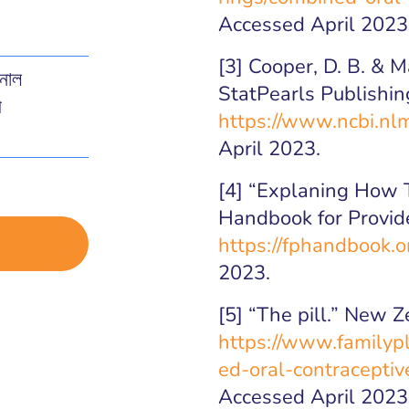
Accessed April 2023
[3] Cooper, D. B. & M
নাল
StatPearls Publishin
ী
https://www.ncbi.nl
April 2023.
[4] “Explaning How T
Handbook for Provid
https://fphandbook.
2023.
[5] “The pill.” New 
https://www.familypl
ed-oral-contraceptive
Accessed April 2023