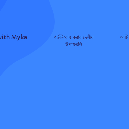
with Myka
গর্ভনিরোধ করার দেশীয়
আমি 
উপায়গুলি