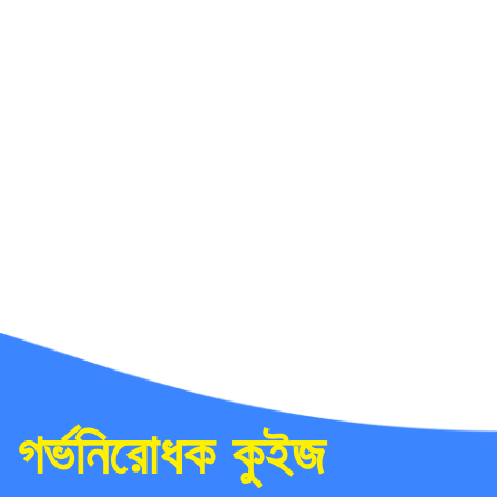
গর্ভনিরোধক কুইজ