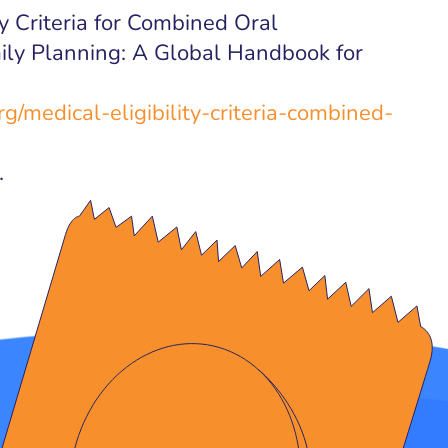
ity Criteria for Combined Oral
ily Planning: A Global Handbook for
g/medical-eligibility-criteria-combined-
.