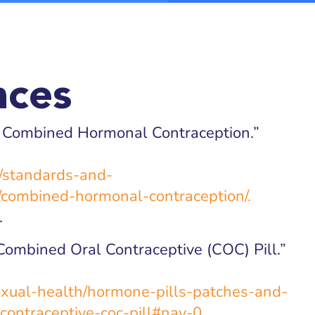
nces
: Combined Hormonal Contraception.”
g/standards-and-
combined-hormonal-contraception/.
.
 Combined Oral Contraceptive (COC) Pill.”
/sexual-health/hormone-pills-patches-and-
contraceptive-coc-pill#nav-0.