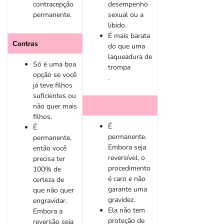
contracepção
desempenho
permanente.
sexual ou a
libido.
É mais barata
Contras
do que uma
laqueadura de
Só é uma boa
trompa
opção se você
.
já teve filhos
suficientes ou
não quer mais
filhos.
É
É
permanente.
permanente,
Embora seja
então você
reversível, o
precisa ter
procedimento
100% de
é caro e não
certeza de
garante uma
que não quer
gravidez.
engravidar.
Ela não tem
Embora a
proteção de
reversão seja