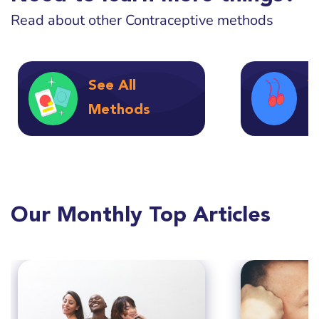
Read about other Contraceptive methods
See All
V
Methods
F
Our Monthly Top Articles