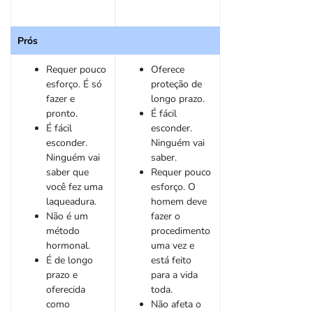
Prós
Requer pouco
Oferece
esforço. É só
proteção de
fazer e
longo prazo.
pronto.
É fácil
É fácil
esconder.
esconder.
Ninguém vai
Ninguém vai
saber.
saber que
Requer pouco
você fez uma
esforço. O
laqueadura.
homem deve
Não é um
fazer o
método
procedimento
hormonal.
uma vez e
É de longo
está feito
prazo e
para a vida
oferecida
toda.
como
Não afeta o