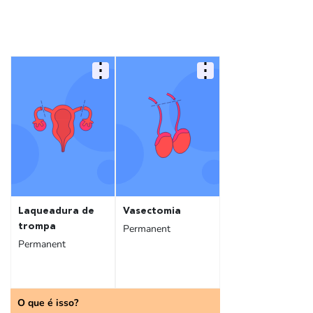
Laqueadura de
Vasectomia
trompa
Permanent
Permanent
O que é isso?