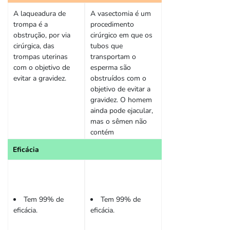
A laqueadura de
A vasectomia é um
trompa é a
procedimento
obstrução, por via
cirúrgico em que os
cirúrgica, das
tubos que
trompas uterinas
transportam o
com o objetivo de
esperma são
evitar a gravidez.
obstruídos com o
objetivo de evitar a
gravidez. O homem
ainda pode ejacular,
mas o sêmen não
contém
espermatozoides.
Eficácia
Tem 99% de
Tem 99% de
eficácia.
eficácia.