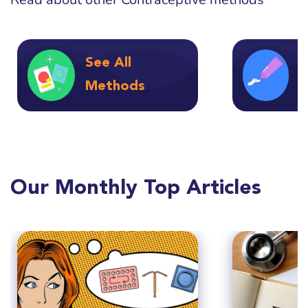
See All
श
Methods
F
Our Monthly Top Articles