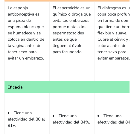
La esponja
El espermicida es un
El diafragma es un
anticonceptiva es
químico o droga que
copa poca profund
una pieza de
evita los embarazos
en forma de domo
espuma blanca que
porque mata a los
que tiene un borde
se humedece y se
espermatozoides
flexible y suave.
coloca en dentro de
antes de que
Cubre el cérvix y se
la vagina antes de
lleguen al óvulo
coloca antes de
tener sexo para
para fecundarlo.
tener sexo para
evitar un embarazo.
evitar embarazos.
Eficacia
Tiene una
Tiene una
Tiene una
efectividad del 80 al
efectividad del 84%.
efectividad del 84%
91%.