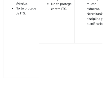
alérgica.
No te protege
mucho
No te protege
contra ITS.
esfuerzo.
de ITS.
Necesitarás
disciplina y
planificación.