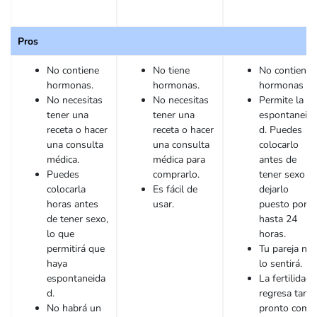
Pros
No contiene
No tiene
No contiene
hormonas.
hormonas.
hormonas
No necesitas
No necesitas
Permite la
tener una
tener una
espontaneid
receta o hacer
receta o hacer
d. Puedes
una consulta
una consulta
colocarlo
médica.
médica para
antes de
Puedes
comprarlo.
tener sexo y
colocarla
Es fácil de
dejarlo
horas antes
usar.
puesto por
de tener sexo,
hasta 24
lo que
horas.
permitirá que
Tu pareja no
haya
lo sentirá.
espontaneida
La fertilidad
d.
regresa tan
No habrá un
pronto como