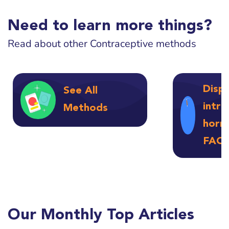
Need to learn more things?
Read about other Contraceptive methods
Dispo
See All
intra
Methods
hormo
FAQ'
Our Monthly Top Articles