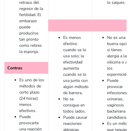
retraso del
lo saques.
regreso de la
fertilidad. El
embarazo
puede
producirse
Es menos
No es una
tan pronto
efectivo
buena opció
como retires
cuando se lo
si tienes
la esponja.
usa solo; la
alergia a la
efectividad
silicona o a
Contras
aumenta
los
cuando se lo
espermicidas
Es uno de los
usa junto con
Puede
métodos de
algún método
provocar
corto plazo
de barrera.
infecciones
(24 horas)
No se
urinarias,
menos
consigue en
vaginosis
efectivos.
todos lados.
bacteriana o
Puede
Puede causar
candidiasis.
provocarte
reacciones
Es un métod
una reacción
alérgicas.
que requiere