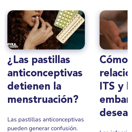
¿Las pastillas
Cómo 
anticonceptivas
relacio
detienen la
ITS y l
menstruación?
embar
desea
Las pastillas anticonceptivas
pueden generar confusión.