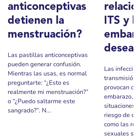
anticonceptivas
relacio
detienen la
ITS y l
menstruación?
embar
desea
Las pastillas anticonceptivas
pueden generar confusión.
Las infeccio
Mientras las usas, es normal
transmisión 
preguntarte: “¿Esto es
provocan di
realmente mi menstruación?”
embarazo, p
o “¿Puedo saltarme este
situaciones
sangrado?”. N...
riesgo de co
como las re
sexuales sin