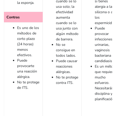
cuando se lo
si tienes
la esponja.
usa solo; la
alergia a la
efectividad
silicona o a
Contras
aumenta
los
cuando se lo
espermicidas
Es uno de los
usa junto con
Puede
métodos de
algún método
provocar
corto plazo
de barrera.
infecciones
(24 horas)
No se
urinarias,
menos
consigue en
vaginosis
efectivos.
todos lados.
bacteriana o
Puede
Puede causar
candidiasis.
provocarte
reacciones
Es un métod
una reacción
alérgicas.
que requiere
alérgica.
No te protege
mucho
No te protege
contra ITS.
esfuerzo.
de ITS.
Necesitarás
disciplina y
planificación.