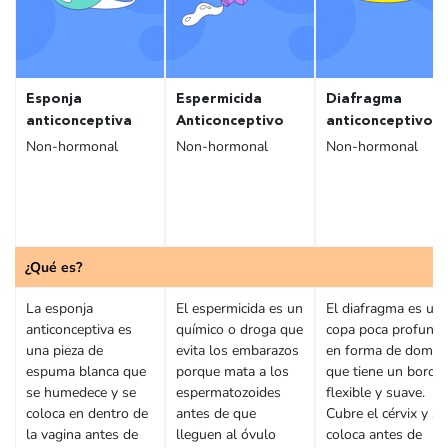
Esponja
Espermicida
Diafragma
anticonceptiva
Anticonceptivo
anticonceptivo
Non-hormonal
Non-hormonal
Non-hormonal
¿Qué es?
La esponja
El espermicida es un
El diafragma es un
anticonceptiva es
químico o droga que
copa poca profund
una pieza de
evita los embarazos
en forma de domo
espuma blanca que
porque mata a los
que tiene un borde
se humedece y se
espermatozoides
flexible y suave.
coloca en dentro de
antes de que
Cubre el cérvix y se
la vagina antes de
lleguen al óvulo
coloca antes de