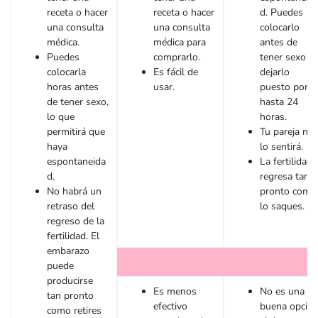
receta o hacer
receta o hacer
d. Puedes
una consulta
una consulta
colocarlo
médica.
médica para
antes de
Puedes
comprarlo.
tener sexo y
colocarla
Es fácil de
dejarlo
horas antes
usar.
puesto por
de tener sexo,
hasta 24
lo que
horas.
permitirá que
Tu pareja no
haya
lo sentirá.
espontaneida
La fertilidad
d.
regresa tan
No habrá un
pronto como
retraso del
lo saques.
regreso de la
fertilidad. El
embarazo
puede
producirse
Es menos
No es una
tan pronto
efectivo
buena opció
como retires