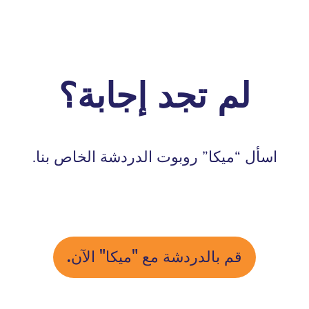
لم تجد إجابة؟
اسأل “ميكا” روبوت الدردشة الخاص بنا.
قم بالدردشة مع "ميكا" الآن.