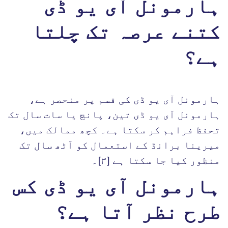
ہارمونل آی یو ڈی
کتنے عرصہ تک چلتا
ہے؟
ہارمونل آی یو ڈی کی قسم پر منحصر ہے،
ہارمونل آی یو ڈی تین، پانچ یا سات سال تک
تحفظ فراہم کر سکتا ہے۔ کچھ ممالک میں،
میرینا برانڈ کے استعمال کو آٹھ سال تک
منظور کیا جا سکتا ہے [٣]۔
ہارمونل آی یو ڈی کس
طرح نظر آتا ہے؟