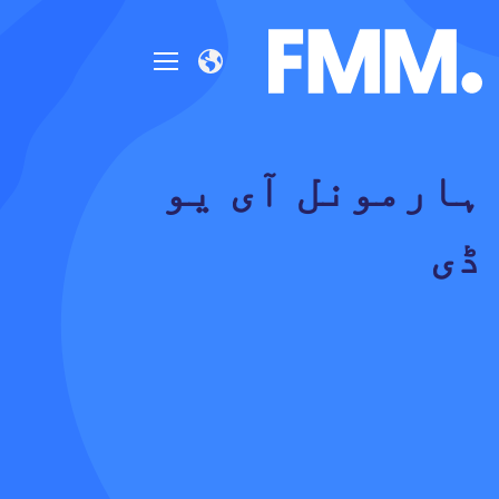
ہارمونل آی یو
ڈی