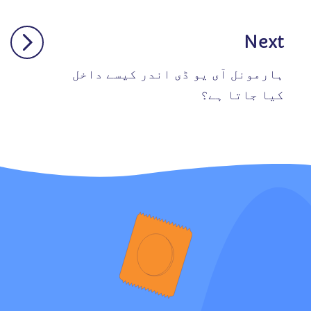
Next
ہارمونل آی یو ڈی اندر کیسے داخل
کیا جاتا ہے؟