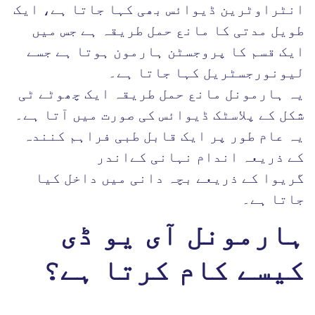
انٹراوٹرین ڈیوائس بھی کہا جاتا ہے، ایک
طویل مدتی کا مانع حمل طریقہ ہے جس میں
ایک قسم کا پروجسٹن ہارمون ہوتا ہے جسے
لیونورجسٹریل کہا جاتا ہے۔
یہ ہارمونل مانع حمل طریقہ ایک چھوٹے ٹی
شکل کے پلاسٹک ڈیوائس کی صورت میں آتا ہے۔
یہ عام طور پر ایک قابل طبی فراہم کنندہ
کے ذریعہ اندام نہانی کےاندر
گریوا کے ذریعے بچہ دانی میں داخل کیا
جاتا ہے۔
ہارمونل آی یو ڈی
کیسے کام کرتا ہے؟