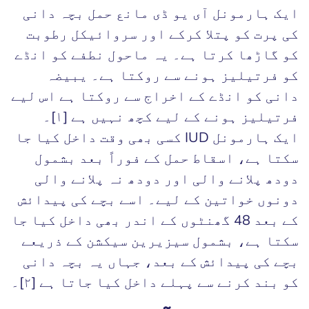
ایک ہارمونل آی یو ڈی مانع حمل بچہ دانی
کی پرت کو پتلا کرکے اور سروائیکل رطوبت
کو گاڑھا کرتا ہے۔ یہ ماحول نطفے کو انڈے
کو فرتیلیز ہونے سے روکتا ہے۔ یبیضہ
دانی کو انڈے کے اخراج سے روکتا ہے اس لیے
فرتیلیز ہونے کے لیے کچھ نہیں ہے [١]۔
ایک ہارمونل IUD کسی بھی وقت داخل کیا جا
سکتا ہے، اسقاط حمل کے فوراً بعد بشمول
دودھ پلانے والی اور دودھ نہ پلانے والی
دونوں خواتین کے لیے۔ اسے بچے کی پیدائش
کے بعد 48 گھنٹوں کے اندر بھی داخل کیا جا
سکتا ہے، بشمول سیزیرین سیکشن کے ذریعے
بچے کی پیدائش کے بعد، جہاں یہ بچہ دانی
کو بند کرنے سے پہلے داخل کیا جاتا ہے [٢]۔