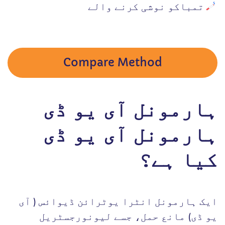
تمباکو نوشی کرنے والے
Compare Method
ہارمونل آی یو ڈی
ہارمونل آی یو ڈی
کیا ہے؟
ایک ہارمونل انٹرا یوٹرائن ڈیوائس ( آی
یو ڈی) مانع حمل، جسے لیونورجسٹریل