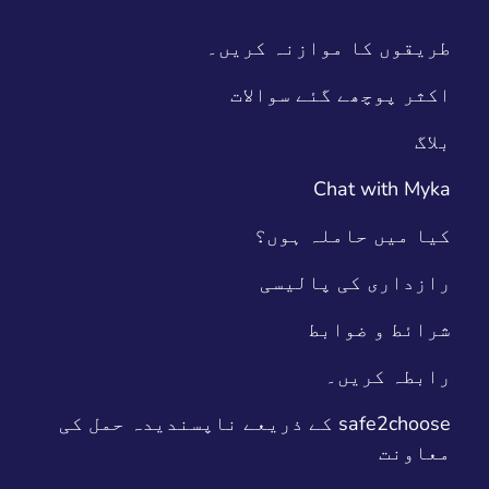
طریقوں کا موازنہ کریں۔
اکثر پوچھے گئے سوالات
بلاگ
Chat with Myka
کیا میں حاملہ ہوں؟
رازداری کی پالیسی
شرائط و ضوابط
رابطہ کریں۔
safe2choose کے ذریعے ناپسندیدہ حمل کی
معاونت