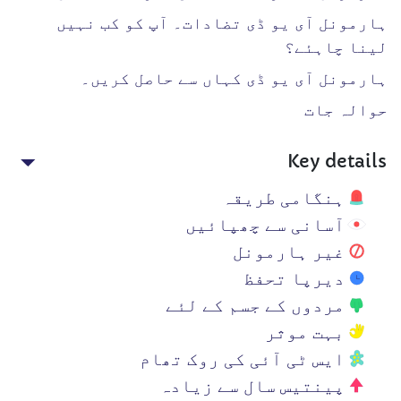
ہارمونل آی یو ڈی تضادات۔ آپ کو کب نہیں
لینا چاہئے؟
ہارمونل آی یو ڈی کہاں سے حاصل کریں۔
حوالہ جات
Key details
ہنگامی طریقہ
آسانی سے چھپائیں
غیر ہارمونل
دیرپا تحفظ
مردوں کے جسم کے لئے
بہت موثر
ایس ٹی آئی کی روک تھام
پینتیس سال سے زیادہ