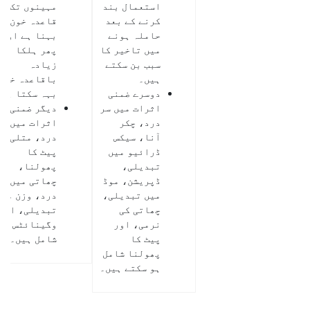
استعمال بند
مہینوں تک بے
کرنے کے بعد
قاعدہ خون
حاملہ ہونے
بہنا ہے اور
میں تاخیر کا
پھر ہلکا اور
سبب بن سکتے
زیادہ
ہیں۔
باقاعدہ خون
دوسرے ضمنی
بہہ سکتا ہے۔
اثرات میں سر
دیگر ضمنی
درد، چکر
اثرات میں سر
آنا، سیکس
درد، متلی،
ڈرائیو میں
پیٹ کا
تبدیلی،
پھولنا،
ڈپریشن، موڈ
چھاتی میں
میں تبدیلی،
درد، وزن میں
چھاتی کی
تبدیلی، اور
نرمی، اور
وگینائٹس
پیٹ کا
شامل ہیں۔
پھولنا شامل
ہو سکتے ہیں۔