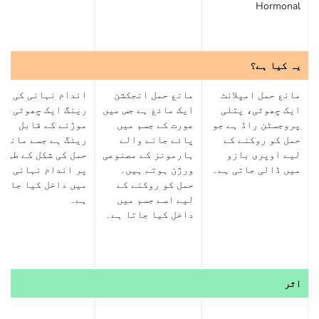
Hormonal
یہ کیا ہے؟
مانع حمل امپلانٹ
مانع حمل انجکشن
اندام نہانی کی
ایک چھوٹی، پتلی
ایک مائع ہے جس میں
رینگ ایک چھوٹی،
پروجسٹن راڈ ہے جو
عورت کے جسم میں
موڑنے کے قابل
حمل کو روکنے کے
پائے جانے والے
رینگ ہے جسے مانع
لیے اوپری بازو
ہارمونز کے مصنوعی
حمل کی شکل کے طور
میں ڈالی جاتی ہے۔
ورژن ہوتے ہیں۔
پر اندام نہانی
حمل کو روکنے کے
میں داخل کیا جاتا
لیے اسے جسم میں
ہے۔
داخل کیا جاتا ہے۔
اثر