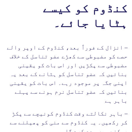
کنڈوم کو کیسے
ہٹایا جائے۔
– انزال کے فوراً بعد، کنڈوم کے اوپر والے
حصے کو مضبوطی سے کھڑے عضو تناسل کے خلاف
مضبوطی سے پکڑیں اور اس بات کو یقینی
بنائیں کہ عضو تناسل کو ہٹانے کے بعد یہ
اپنی جگہ پر موجود رہے۔ اس بات کو یقینی
بنائیں کہ عضو تناسل نرم ہونے سے پہلے
باہر ہے
– باہر نکالتے وقت کنڈوم کونیچے سے پکڑ
کر رکھیں۔ یہ کنڈوم سے منی کو پھیلنے سے
روکنے میں مدد کرے گا۔