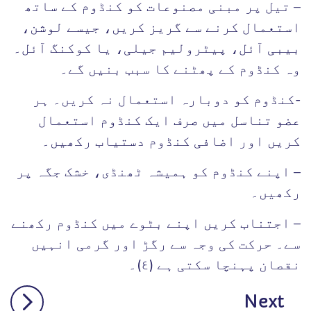
– تیل پر مبنی مصنوعات کو کنڈوم کے ساتھ
استعمال کرنے سے گریز کریں، جیسے لوشن،
بیبی آئل، پیٹرولیم جیلی، یا کوکنگ آئل۔
وہ کنڈوم کے پھٹنے کا سبب بنیں گے۔
-کنڈوم کو دوبارہ استعمال نہ کریں۔ ہر
عضو تناسل میں صرف ایک کنڈوم استعمال
کریں اور اضافی کنڈوم دستیاب رکھیں۔
– اپنے کنڈوم کو ہمیشہ ٹھنڈی، خشک جگہ پر
رکھیں۔
– اجتناب کریں اپنے بٹوے میں کنڈوم رکھنے
سے۔ حرکت کی وجہ سے رگڑ اور گرمی انہیں
نقصان پہنچا سکتی ہے (٤)۔
Next