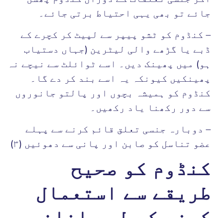
جائے تو بھی یہی احتیاط برتی جائے۔
– کنڈوم کو ٹشو پیپر سے لپیٹ کر کچرے کے
ڈبے یا گڑھے والی لیٹرین (جہاں دستیاب
ہو) میں پھینک دیں۔ اسے ٹوائلٹ سے نیچے نہ
پھینکیں کیونکہ یہ اسے بند کر دے گا۔
کنڈوم کو ہمیشہ بچوں اور پالتو جانوروں
سے دور رکھنا یاد رکھیں۔
– دوبارہ جنسی تعلق قائم کرنے سے پہلے
عضو تناسل کو صابن اور پانی سے دھوئیں (٣)
کنڈوم کو صحیح
طریقے سے استعمال