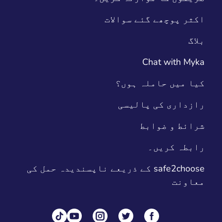
اکثر پوچھے گئے سوالات
بلاگ
Chat with Myka
کیا میں حاملہ ہوں؟
رازداری کی پالیسی
شرائط و ضوابط
رابطہ کریں۔
safe2choose کے ذریعے ناپسندیدہ حمل کی
معاونت