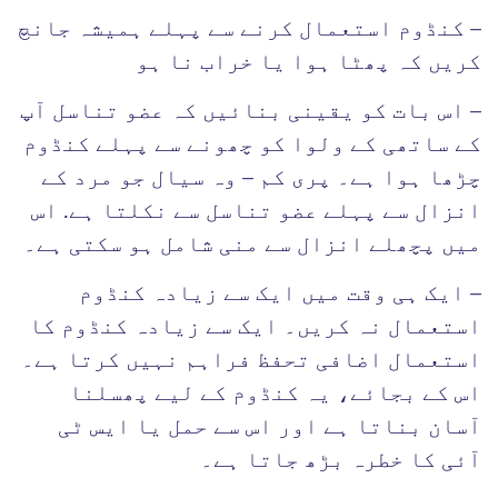
– کنڈوم استعمال کرنے سے پہلے ہمیشہ جانچ
کریں کہ پھٹا ہوا یا خراب نا ہو
– اس بات کو یقینی بنائیں کہ عضو تناسل آپ
کے ساتھی کے ولوا کو چھونے سے پہلے کنڈوم
چڑھا ہوا ہے۔ پری کم – وہ سیال جو مرد کے
انزال سے پہلے عضو تناسل سے نکلتا ہے. اس
میں پچھلے انزال سے منی شامل ہو سکتی ہے۔
– ایک ہی وقت میں ایک سے زیادہ کنڈوم
استعمال نہ کریں۔ ایک سے زیادہ کنڈوم کا
استعمال اضافی تحفظ فراہم نہیں کرتا ہے۔
اس کے بجائے، یہ کنڈوم کے لیے پھسلنا
آسان بناتا ہے اور اس سے حمل یا ایس ٹی
آئی کا خطرہ بڑھ جاتا ہے۔