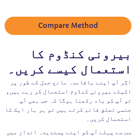
Compare Method
بیرونی کنڈوم کا
استعمال کیسے کریں۔
اگر آپ اپنے باقاعدہ مانع حمل کے طور پر
اکیلے بیرونی کنڈوم استعمال کر رہے ہیں،
تو آپ کو یاد رکھنا ہوگا کہ جب بھی آپ
جنسی تعلق قائم کرتے ہیں تو ہر بار ایک کا
استعمال کریں۔
سب سے پہلے آپ کو اپنے پسندیدہ انداز میں