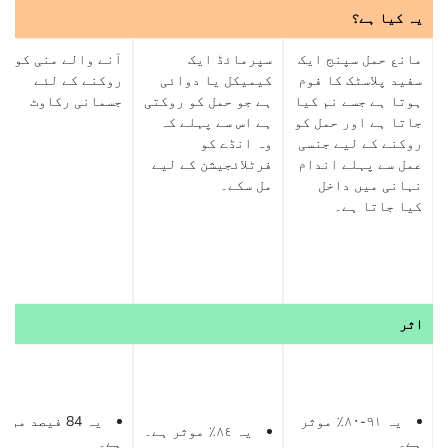
یہ کیا ہے؟
مانع حمل سپنج ایک
سپرمائڈ ایک
آنے والے منی کو
سفید پلاسٹک کا فوم
کیمیکل یا دوائی
روکنے کے لئے
ہوتا ہے جسے نم کیا
ہے جو حمل کو روکتی
جسمانی رکاوٹ
جاتا ہے اور حمل کو
ہے اس سے پہلے کہ
روکنے کے لیے جنسی
وہ انڈے کو
عمل سے پہلے اندام
فرٹلائجیشن کے لیے
نہانی میں داخل
مل سکے۔
کیا جاتا ہے۔
اثر
یہ ٩١-٨٠٪ موثر
یہ 84 فیصد موث
یہ ٨٤٪ موثر ہے۔
ہے۔
ہے۔