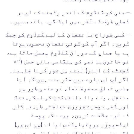
– منی کو کنڈوم کے اندر رکھنے کے لیے،
کھلی طرف کے آخر میں ایک گرہ باندھ دیں۔
– کسی سوراخ یا نقصان کے لیے کنڈوم کو چیک
کریں۔ اگر آپ کو کوئی نقصان محسوس ہوتا
ہے یا جماع کے دوران کنڈوم پھسل جاتا ہے،
تو خاتون ساتھی کو ہنگامی مانع حمل (٧٢
گھنٹے کے اندر) لینے پر غور کرنا چاہیے۔
اگر آپ اس بارے میں فکر مند ہیں کہ آیا
جنسی تعلق محفوظ تھا، تو جنسی طور پر
منتقل ہونے والے انفیکشن کی اسکریننگ
اور کسی دوسرے ضروری حفاظتی طریقہ کار
کے لیے ملاقات کریں، جیسے کہ پوسٹ
ایکسپوزر پروفیلیکسس لینا۔ (پی ای پی)
اگر جنسی تعلقات کے دوران کنڈوم پھسل