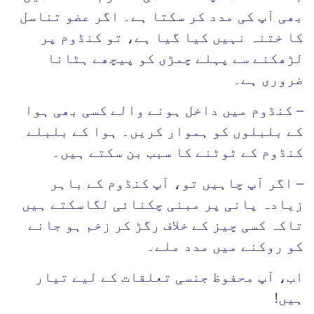
بھی آپ کی مدد کر سکتا ہے۔ اگر عضو تناسل
کا ختنہ نہیں کیا گیا ہے، تو کنڈوم پر
لڑھکنے سے پہلے چمڑی کو پیچھے ہٹانا
ضروری ہے۔
– کنڈوم میں داخل ہونے والے کسی بھی ہوا
کے بلبلوں کو ہموار کریں۔ ہوا کے بلبلے
کنڈوم کے ٹوٹنے کا سبب بن سکتے ہیں۔
– اگر آپ چاہیں تو، آپ کنڈوم کے باہر
زیادہ پانی پر مبنی چکنائی لگاسکتے ہیں
تاکہ کسی چیز کے خلاف رگڑ کر زخم ہو جانے
کو روکنے میں مدد ملے۔
اب، آپ محفوظ جنسی تعلقات کے لیے تیار
ہیں!