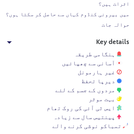
اثرات ہیں؟
میں بیرونی کنڈوم کہاں سے حاصل کر سکتا ہوں؟
حوالہ جات
Key details
ہنگامی طریقہ
آسانی سے چھپائیں
غیر ہارمونل
دیرپا تحفظ
مردوں کے جسم کے لئے
بہت موثر
ایس ٹی آئی کی روک تھام
پینتیس سال سے زیادہ
تمباکو نوشی کرنے والے