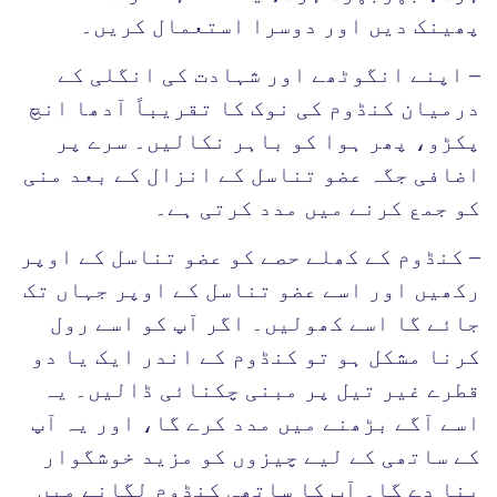
پھینک دیں اور دوسرا استعمال کریں۔
– اپنے انگوٹھے اور شہادت کی انگلی کے
درمیان کنڈوم کی نوک کا تقریباً آدھا انچ
پکڑو، پھر ہوا کو باہر نکالیں۔ سرے پر
اضافی جگہ عضو تناسل کے انزال کے بعد منی
کو جمع کرنے میں مدد کرتی ہے۔
– کنڈوم کے کھلے حصے کو عضو تناسل کے اوپر
رکھیں اور اسے عضو تناسل کے اوپر جہاں تک
جائے گا اسے کھولیں۔ اگر آپ کو اسے رول
کرنا مشکل ہو تو کنڈوم کے اندر ایک یا دو
قطرے غیر تیل پر مبنی چکنائی ڈالیں۔ یہ
اسے آگے بڑھنے میں مدد کرے گا، اور یہ آپ
کے ساتھی کے لیے چیزوں کو مزید خوشگوار
بنا دے گا۔ آپ کا ساتھی کنڈوم لگانے میں