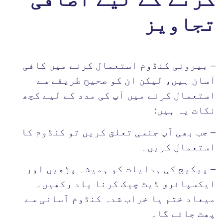
کرنے کے لیے اضافی
تجاویز
– بیرونی کنڈوم استعمال کرنے میں کافی
آسان ہیں، لیکن ان کو صحیح طریقے سے
استعمال کرنے میں آپ کی مدد کے لیے کچھ
نکات یہ ہیں:
– جب بھی آپ جنسی تعلق کریں تو کنڈوم کا
استعمال کریں۔
– پیکیج کی ہدایات کو ہمیشہ پڑھیں اور
ایکسپائری ڈیٹ چیک کرنا یاد رکھیں۔
میعاد ختم یا خراب شدہ کنڈوم آسانی سے
پھٹ جائے گا۔