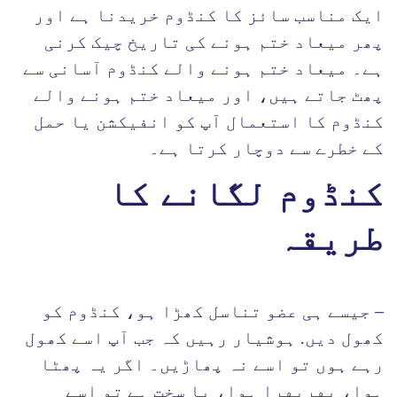
ایک مناسب سائز کا کنڈوم خریدنا ہے اور
پھر میعاد ختم ہونے کی تاریخ چیک کرنی
ہے۔ میعاد ختم ہونے والے کنڈوم آسانی سے
پھٹ جاتے ہیں، اور میعاد ختم ہونے والے
کنڈوم کا استعمال آپ کو انفیکشن یا حمل
کے خطرے سے دوچار کرتا ہے۔
کنڈوم لگانے کا
طریقہ
– جیسے ہی عضو تناسل کھڑا ہو، کنڈوم کو
کھول دیں. ہوشیار رہیں کہ جب آپ اسے کھول
رہے ہوں تو اسے نہ پھاڑیں۔ اگر یہ پھٹا
ہوا، بهربهرا ہوا، یا سخت ہے تو اسے