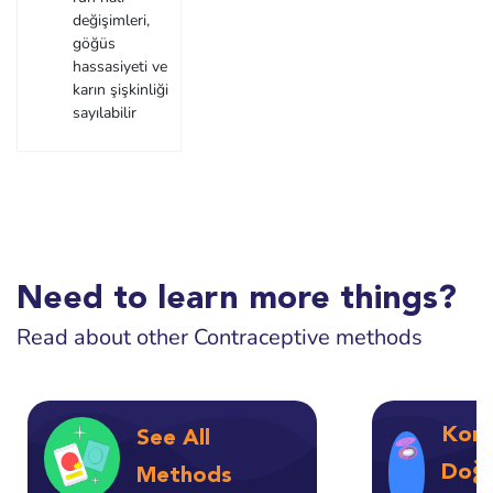
değişimleri,
göğüs
hassasiyeti ve
karın şişkinliği
sayılabilir
Need to learn more things?
Read about other Contraceptive methods
Komb
See All
Doğu
Methods