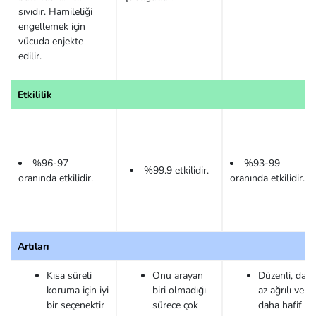
sıvıdır. Hamileliği
engellemek için
vücuda enjekte
edilir.
Etkililik
%96-97
%93-99
%99.9 etkilidir.
oranında etkilidir.
oranında etkilidir.
Artıları
Kısa süreli
Onu arayan
Düzenli, dah
koruma için iyi
biri olmadığı
az ağrılı ve
bir seçenektir
sürece çok
daha hafif