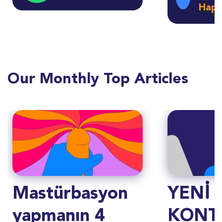
Hapı
Our Monthly Top Articles
Mastürbasyon
YENİ
yapmanın 4
KONT