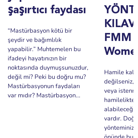
şaşırtıcı faydası
YÖNT
KILAV
“Mastürbasyon kötü bir
FMM X
şeydir ve bağımlılık
yapabilir.” Muhtemelen bu
Wome
ifadeyi hayatınızın bir
noktasında duymuşsunuzdur,
Hamile kalm
değil mi? Peki bu doğru mu?
değilseniz,
Mastürbasyonun faydaları
veya istenm
var mıdır? Mastürbasyon...
hamilelikten
alabileceğin
vardır. Doğ
yönteminizi
önünde bul