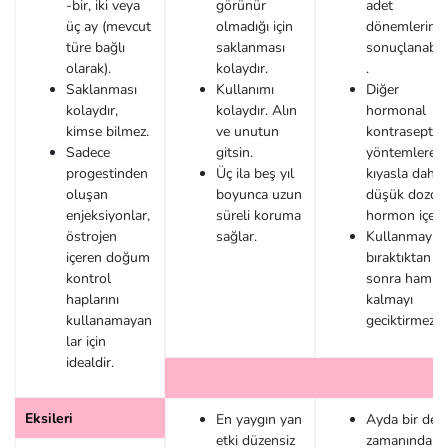
-bir, iki veya
görünür
adet
üç ay (mevcut
olmadığı için
dönemlerinle
türe bağlı
saklanması
sonuçlanabili
olarak).
kolaydır.
.
Saklanması
Kullanımı
Diğer
kolaydır,
kolaydır. Alın
hormonal
kimse bilmez.
ve unutun
kontraseptif
Sadece
gitsin.
yöntemlere
progestinden
Üç ila beş yıl
kıyasla daha
oluşan
boyunca uzun
düşük dozda
enjeksiyonlar,
süreli koruma
hormon içerir
östrojen
sağlar.
Kullanmayı
içeren doğum
bıraktıktan
kontrol
sonra hamile
haplarını
kalmayı
kullanamayan
geciktirmez.
lar için
idealdir.
Eksileri
En yaygın yan
Ayda bir def
etki düzensiz
zamanında