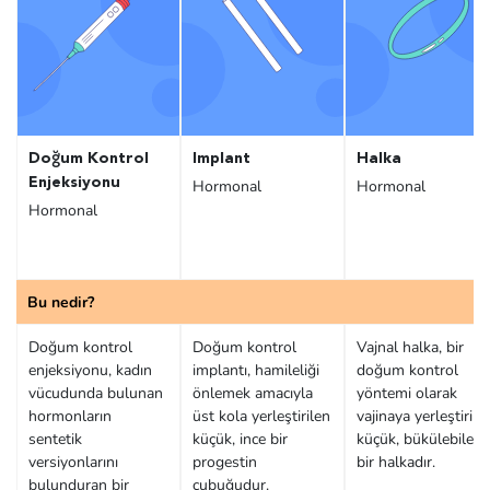
Doğum Kontrol
Implant
Halka
Enjeksiyonu
Hormonal
Hormonal
Hormonal
Bu nedir?
Doğum kontrol
Doğum kontrol
Vajnal halka, bir
enjeksiyonu, kadın
implantı, hamileliği
doğum kontrol
vücudunda bulunan
önlemek amacıyla
yöntemi olarak
hormonların
üst kola yerleştirilen
vajinaya yerleştirile
sentetik
küçük, ince bir
küçük, bükülebilen
versiyonlarını
progestin
bir halkadır.
bulunduran bir
çubuğudur.