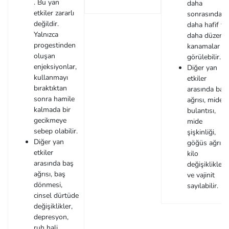
. Bu yan
daha
etkiler zararlı
sonrasında
değildir.
daha hafif ve
Yalnızca
daha düzenli
progestinden
kanamalar
oluşan
görülebilir.
enjeksiyonlar,
Diğer yan
kullanmayı
etkiler
bıraktıktan
arasında baş
sonra hamile
ağrısı, mide
kalmada bir
bulantısı,
gecikmeye
mide
sebep olabilir.
şişkinliği,
Diğer yan
göğüs ağrısı,
etkiler
kilo
arasında baş
değişiklikleri
ağrısı, baş
ve vajinit
dönmesi,
sayılabilir.
cinsel dürtüde
değişiklikler,
depresyon,
ruh hali