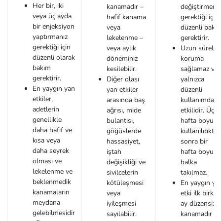
Her bir, iki
kanamadır –
değiştirmeniz
veya üç ayda
hafif kanama
gerektiği için
bir enjeksiyon
veya
düzenli bakı
yaptırmanız
lekelenme –
gerektirir.
gerektiği için
veya aylık
Uzun sürel
düzenli olarak
döneminiz
koruma
bakım
kesilebilir.
sağlamaz ve
gerektirir.
Diğer olası
yalnızca
En yaygın yan
yan etkiler
düzenli
etkiler,
arasında baş
kullanımda
adetlerin
ağrısı, mide
etkilidir. Üç
genellikle
bulantısı,
hafta boyunc
daha hafif ve
göğüslerde
kullanıldıkta
kısa veya
hassasiyet,
sonra bir
daha seyrek
iştah
hafta boyunc
olması ve
değişikliği ve
halka
lekelenme ve
sivilcelerin
takılmaz.
beklenmedik
kötüleşmesi
En yaygın ya
kanamaların
veya
etki ilk birkaç
meydana
iyileşmesi
ay düzensiz
gelebilmesidir
sayılabilir.
kanamadır ve