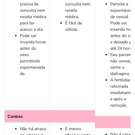
precisa de
consulta nem
Permite a
consulta nem
receita
espontaneid
receita médica
médica.
de sexual.
para ter
É fácil de
Pode ser
acesso a ela.
utilizar.
inserido hora
Pode ser
antes do sex
inserida horas
e deixado po
antes do
até 24 horas.
sexo,
Seu parceiro
permitindo
não consegu
espontaneida
sentir o
de.
diafragma.
A fertilidade 
retomada
imediatamen
e após a
remoção.
Contras
Não há atraso
É menos
Não é uma