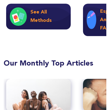
Esp
See All
Ant
Methods
FAQ
Our Monthly Top Articles