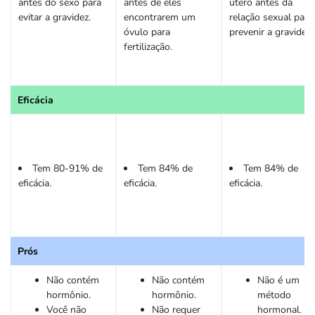
antes do sexo para
antes de eles
útero antes da
evitar a gravidez.
encontrarem um
relação sexual para
óvulo para
prevenir a gravidez.
fertilização.
Eficácia
Tem 80-91% de
Tem 84% de
Tem 84% de
eficácia.
eficácia.
eficácia.
Prós
Não contém
Não contém
Não é um
hormônio.
hormônio.
método
Você não
Não requer
hormonal.