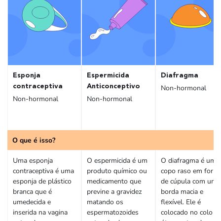
Esponja
Espermicida
Diafragma
contraceptiva
Anticonceptivo
Non-hormonal
Non-hormonal
Non-hormonal
O que é isso?
Uma esponja
O espermicida é um
O diafragma é um
contraceptiva é uma
produto químico ou
copo raso em form
esponja de plástico
medicamento que
de cúpula com uma
branca que é
previne a gravidez
borda macia e
umedecida e
matando os
flexível. Ele é
inserida na vagina
espermatozoides
colocado no colo d