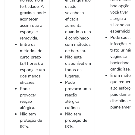
no retorno à
eficaz quando
boa opção se
fertilidade. A
usado
você tiver
gravidez pode
sozinho; a
alergia a
acontecer
eficácia
silicone ou
assim que a
aumenta
espermicida.
esponja é
quando o uso
Pode causar
removida.
é combinado
infecções do
Entre os
com métodos
trato urinário
métodos de
de barreira.
vaginose
curto prazo
Não está
bacteriana o
(24 horas), a
disponível em
candidíase.
esponja é um
todos os
É um métod
dos menos
lugares.
que requer
eficazes.
Pode
alto esforço,
Pode
provocar uma
pois demand
provocar
reação
disciplina e
reação
alérgica
planejamento
alérgica.
cutânea.
Não tem
Não tem
proteção de
proteção de
ISTs.
ISTs.