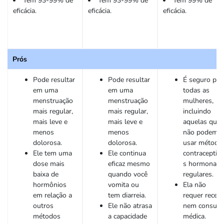
Tem 93-99% de
Tem 93-99% de
Tem 99% de
eficácia.
eficácia.
eficácia.
Prós
Pode resultar
Pode resultar
É seguro par
em uma
em uma
todas as
menstruação
menstruação
mulheres,
mais regular,
mais regular,
incluindo
mais leve e
mais leve e
aquelas que
menos
menos
não podem
dolorosa.
dolorosa.
usar método
Ele tem uma
Ele continua
contraceptiv
dose mais
eficaz mesmo
s hormonais
baixa de
quando você
regulares.
hormônios
vomita ou
Ela não
em relação a
tem diarreia.
requer receit
outros
Ele não atrasa
nem consult
métodos
a capacidade
médica.