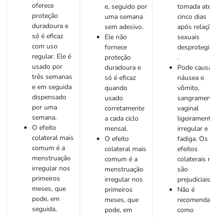
oferece
e, seguido por
tomada até
proteção
uma semana
cinco dias
duradoura e
sem adesivo.
após relaçõe
só é eficaz
Ele não
sexuais
com uso
fornece
desprotegida
regular. Ele é
proteção
.
usado por
duradoura e
Pode causar
três semanas
só é eficaz
náusea e
e em seguida
quando
vômito,
dispensado
usado
sangramento
por uma
corretamente
vaginal
semana.
a cada ciclo
ligeiramente
O efeito
mensal.
irregular e
colateral mais
O efeito
fadiga. Os
comum é a
colateral mais
efeitos
menstruação
comum é a
colaterais nã
irregular nos
menstruação
são
primeiros
irregular nos
prejudiciais.
meses, que
primeiros
Não é
pode, em
meses, que
recomendad
seguida,
pode, em
como