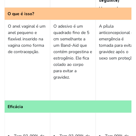
seguinte)
Hormonal
O que é isso?
O anel vaginal é um
O adesivo é um
A pílula
anel pequeno e
quadrado fino de 5
anticoncepcional de
flexível inserido na
cm semelhante a
emergência é
vagina como forma
um Band-Aid que
tomada para evitar 
de contracepção.
contém progestina e
gravidez após o
estrogênio. Ele fica
sexo sem proteção.
colado ao corpo
para evitar a
gravidez.
Eficácia