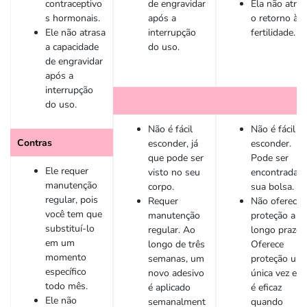
contraceptivo
de engravidar
Ela não atras
s hormonais.
após a
o retorno à
Ele não atrasa
interrupção
fertilidade.
a capacidade
do uso.
de engravidar
após a
interrupção
do uso.
Não é fácil
Não é fácil
Contras
esconder, já
esconder.
que pode ser
Pode ser
Ele requer
visto no seu
encontrada n
manutenção
corpo.
sua bolsa.
regular, pois
Requer
Não oferece
você tem que
manutenção
proteção a
substituí-lo
regular. Ao
longo prazo.
em um
longo de três
Oferece
momento
semanas, um
proteção um
específico
novo adesivo
única vez e s
todo mês.
é aplicado
é eficaz
Ele não
semanalment
quando