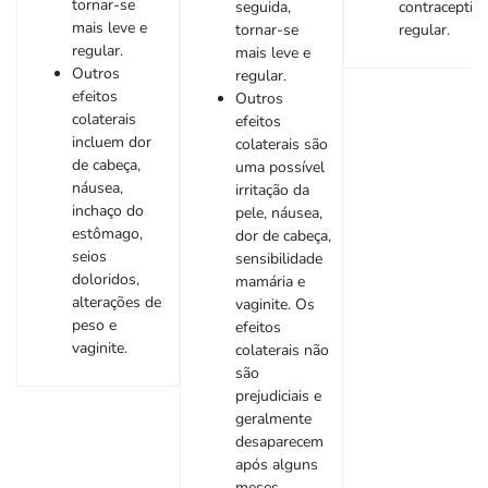
tornar-se
seguida,
contraceptiv
mais leve e
tornar-se
regular.
regular.
mais leve e
Outros
regular.
efeitos
Outros
colaterais
efeitos
incluem dor
colaterais são
de cabeça,
uma possível
náusea,
irritação da
inchaço do
pele, náusea,
estômago,
dor de cabeça,
seios
sensibilidade
doloridos,
mamária e
alterações de
vaginite. Os
peso e
efeitos
vaginite.
colaterais não
são
prejudiciais e
geralmente
desaparecem
após alguns
meses.