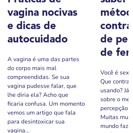
vagina nocivas
métod
e dicas de
contra
autocuidado
de per
de fer
A vagina é uma das partes
do corpo mais mal
Você é sexu
compreendidas. Se sua
Que contrac
vagina pudesse falar, que
usando? Já o
lhe diria ela? Acho que
sobre o mét
ficaria confusa. Um momento
percepção de
vemos um artigo que fala
Muitas mulh
para desintoxicar sua
mundo faze
vagina...