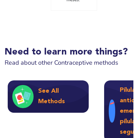
Need to learn more things?
Read about other Contraceptive methods
Pílula
See All
antic
Methods
emerg
pílula
segui