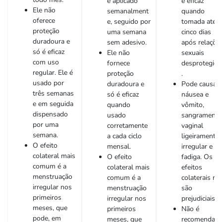
é aplicado
é eficaz
Ele não
semanalment
quando
oferece
e, seguido por
tomada até
proteção
uma semana
cinco dias
duradoura e
sem adesivo.
após relaçõe
só é eficaz
Ele não
sexuais
com uso
fornece
desprotegida
regular. Ele é
proteção
.
usado por
duradoura e
Pode causar
três semanas
só é eficaz
náusea e
e em seguida
quando
vômito,
dispensado
usado
sangramento
por uma
corretamente
vaginal
semana.
a cada ciclo
ligeiramente
O efeito
mensal.
irregular e
colateral mais
O efeito
fadiga. Os
comum é a
colateral mais
efeitos
menstruação
comum é a
colaterais nã
irregular nos
menstruação
são
primeiros
irregular nos
prejudiciais.
meses, que
primeiros
Não é
pode, em
meses, que
recomendad