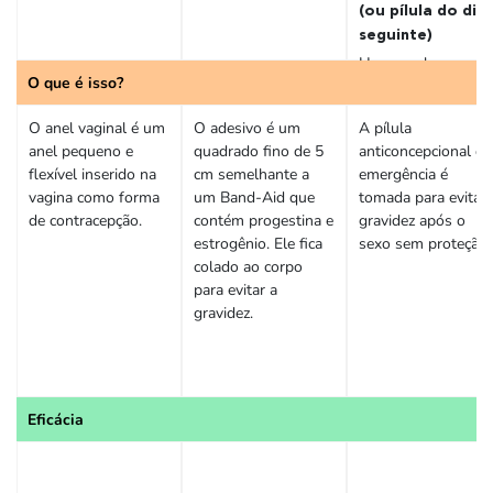
(ou pílula do dia
seguinte)
Hormonal
O que é isso?
O anel vaginal é um
O adesivo é um
A pílula
anel pequeno e
quadrado fino de 5
anticoncepcional de
flexível inserido na
cm semelhante a
emergência é
vagina como forma
um Band-Aid que
tomada para evitar 
de contracepção.
contém progestina e
gravidez após o
estrogênio. Ele fica
sexo sem proteção.
colado ao corpo
para evitar a
gravidez.
Eficácia