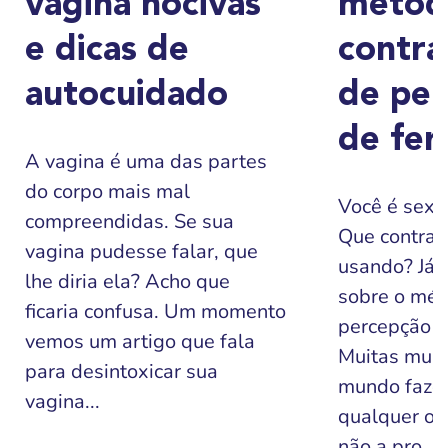
vagina nocivas
métod
e dicas de
contra
autocuidado
de per
de fer
A vagina é uma das partes
do corpo mais mal
Você é sexu
compreendidas. Se sua
Que contrac
vagina pudesse falar, que
usando? Já o
lhe diria ela? Acho que
sobre o mét
ficaria confusa. Um momento
percepção de
vemos um artigo que fala
Muitas mulh
para desintoxicar sua
mundo faze
vagina...
qualquer ou
não a pro...