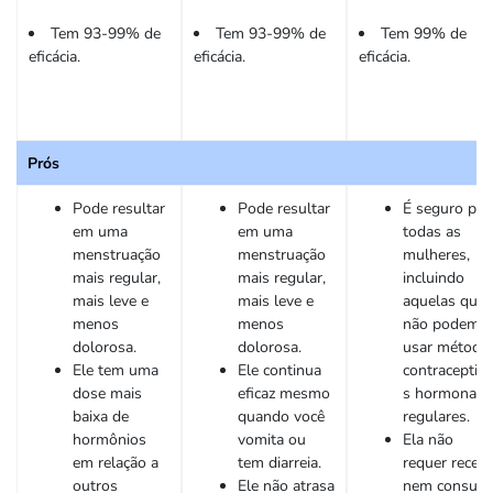
Tem 93-99% de
Tem 93-99% de
Tem 99% de
eficácia.
eficácia.
eficácia.
Prós
Pode resultar
Pode resultar
É seguro par
em uma
em uma
todas as
menstruação
menstruação
mulheres,
mais regular,
mais regular,
incluindo
mais leve e
mais leve e
aquelas que
menos
menos
não podem
dolorosa.
dolorosa.
usar método
Ele tem uma
Ele continua
contraceptiv
dose mais
eficaz mesmo
s hormonais
baixa de
quando você
regulares.
hormônios
vomita ou
Ela não
em relação a
tem diarreia.
requer receit
outros
Ele não atrasa
nem consult