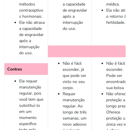
métodos
a capacidade
médica.
contraceptivo
de engravidar
Ela não atras
s hormonais.
após a
o retorno à
Ele não atrasa
interrupção
fertilidade.
a capacidade
do uso.
de engravidar
após a
interrupção
do uso.
Não é fácil
Não é fácil
Contras
esconder, já
esconder.
que pode ser
Pode ser
Ele requer
visto no seu
encontrada n
manutenção
corpo.
sua bolsa.
regular, pois
Requer
Não oferece
você tem que
manutenção
proteção a
substituí-lo
regular. Ao
longo prazo.
em um
longo de três
Oferece
momento
semanas, um
proteção um
específico
novo adesivo
única vez e s
todo mês.