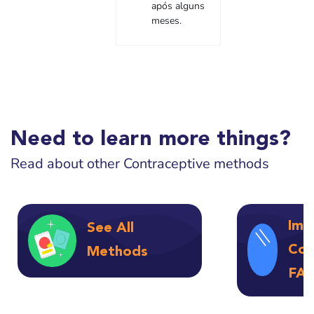
após alguns
meses.
Need to learn more things?
Read about other Contraceptive methods
Imp
See All
Con
Methods
FAQ