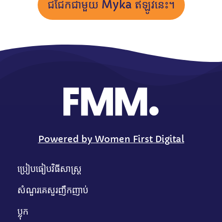
ជជែកជាមួយ Myka ឥឡូវនេះ។
Powered by Women First Digital
ប្រៀបធៀបវិធីសាស្រ្ត
សំណួរគេសួរញឹកញាប់
ប្លុក