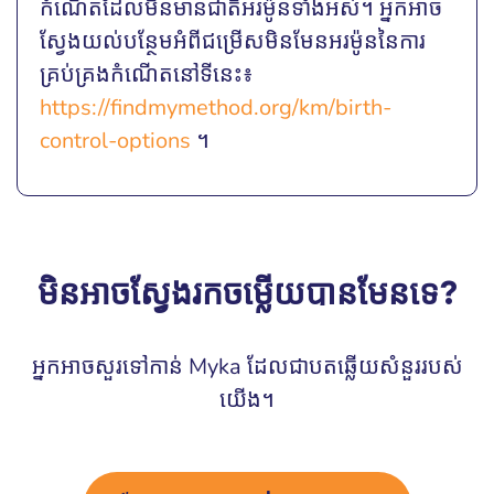
កំណើតដែលមិនមានជាតិអរម៉ូនទាំងអស់។ អ្នកអាច
ស្វែងយល់បន្ថែមអំពីជម្រើសមិនមែនអរម៉ូននៃការ
គ្រប់គ្រងកំណើតនៅទីនេះ៖
https://findmymethod.org/km/birth-
control-options
។
មិនអាចស្វែងរកចម្លើយបានមែនទេ?
អ្នកអាចសួរទៅកាន់ Myka ដែលជាបតឆ្លើយសំនួររបស់
យើង។