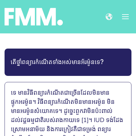
តើថ្នាំពន្យារកំណើតទាំងអស់មានអ័រម៉ូនទេ?
ទេ មានវិធីពន្យារកំណើតជាច្រើនដែលមិនមាន
ផ្ទុកអរម៉ូន។ វិធីពន្យារកំណើតមិនមានអរម៉ូន មិន
មានអរម៉ូនសំយោគទេ។ ដូច្នេះពួកវាមិនប៉ះពាល់
ដល់វដ្តធម្មជាតិរបស់រាងកាយទេ [1]។ IUD ទង់ដែង
ស្រោមអនាម័យ និងការក្រៀវគឺជាទម្រង់ ពន្យារ