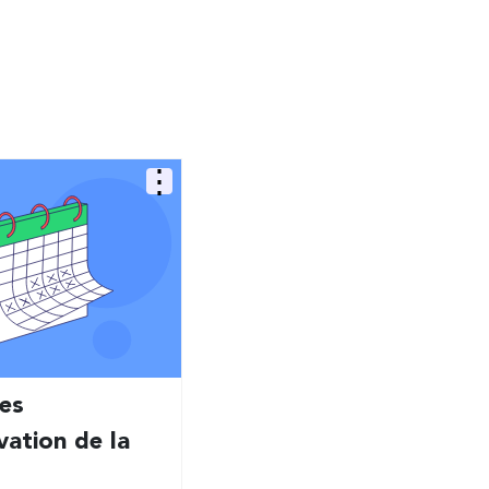
es
vation de la