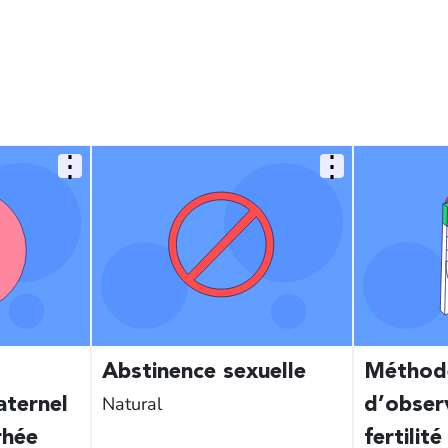
Abstinence sexuelle
Méthod
Natural
aternel
d’obser
rhée
fertilité