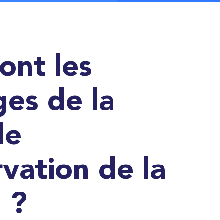
ont les
es de la
de
vation de la
é ?