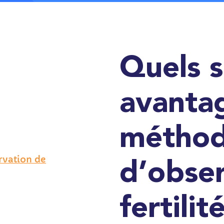
Quels s
avantag
métho
rvation de
d’obser
fertilit