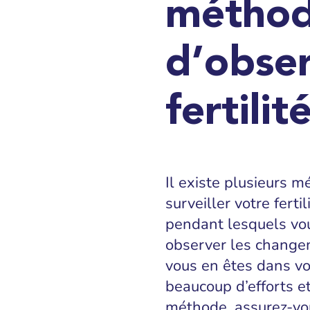
métho
d’obser
fertilit
Il existe plusieurs 
surveiller votre ferti
pendant lesquels vo
observer les change
vous en êtes dans v
beaucoup d’efforts e
méthode, assurez-vo