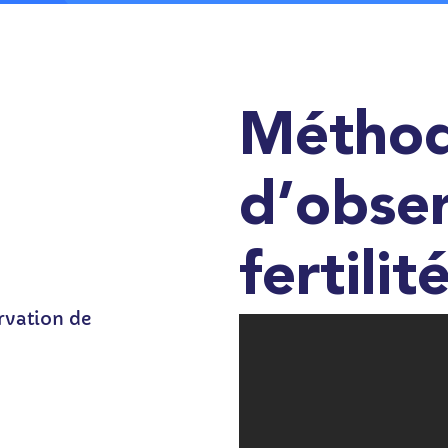
Métho
d’obser
fertilit
rvation de