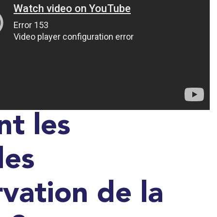
t les
des
vation de la