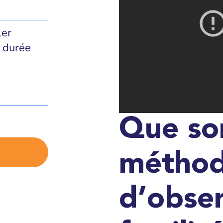
ler
 durée
Que son
métho
d’obser