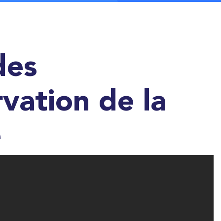
des
vation de la
é