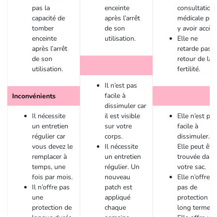
pas la
enceinte
consultation
capacité de
après l’arrêt
médicale pou
tomber
de son
y avoir accès.
enceinte
utilisation.
Elle ne
après l’arrêt
retarde pas l
de son
retour de la
utilisation.
fertilité.
Il n’est pas
facile à
Inconvénients
dissimuler car
Il nécessite
il est visible
Elle n’est pas
un entretien
sur votre
facile à
régulier car
corps.
dissimuler.
vous devez le
Il nécessite
Elle peut êtr
remplacer à
un entretien
trouvée dans
temps, une
régulier. Un
votre sac.
fois par mois.
nouveau
Elle n’offre
Il n’offre pas
patch est
pas de
une
appliqué
protection à
protection de
chaque
long terme.