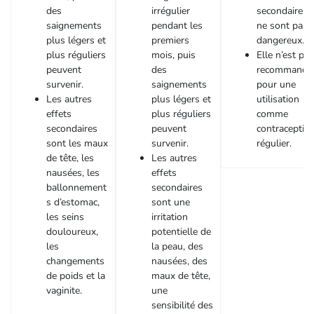
des
irrégulier
secondaires
saignements
pendant les
ne sont pas
plus légers et
premiers
dangereux.
plus réguliers
mois, puis
Elle n’est pas
peuvent
des
recommandé
survenir.
saignements
pour une
Les autres
plus légers et
utilisation
effets
plus réguliers
comme
secondaires
peuvent
contraceptif
sont les maux
survenir.
régulier.
de tête, les
Les autres
nausées, les
effets
ballonnement
secondaires
s d’estomac,
sont une
les seins
irritation
douloureux,
potentielle de
les
la peau, des
changements
nausées, des
de poids et la
maux de tête,
vaginite.
une
sensibilité des