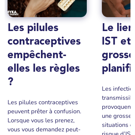
Les pilules
Le lien
contraceptives
IST et 
empêchent-
grosse
elles les règles
planifi
?
Les infecti
transmissibl
Les pilules contraceptives
provoquent 
peuvent prêter à confusion.
une grosses
Lorsque vous les prenez,
situations q
vous vous demandez peut-
risque d’IST,