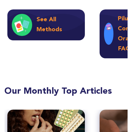
Pilul
See All
Cont
Methods
Oral
FAQ
Our Monthly Top Articles