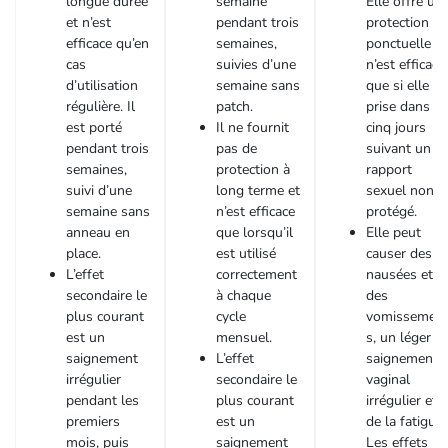
longue durée
semaine
Elle offre un
et n’est
pendant trois
protection
efficace qu’en
semaines,
ponctuelle et
cas
suivies d’une
n’est efficace
d’utilisation
semaine sans
que si elle es
régulière. Il
patch.
prise dans le
est porté
Il ne fournit
cinq jours
pendant trois
pas de
suivant un
semaines,
protection à
rapport
suivi d’une
long terme et
sexuel non
semaine sans
n’est efficace
protégé.
anneau en
que lorsqu’il
Elle peut
place.
est utilisé
causer des
L’effet
correctement
nausées et
secondaire le
à chaque
des
plus courant
cycle
vomissemen
est un
mensuel.
s, un léger
saignement
L’effet
saignement
irrégulier
secondaire le
vaginal
pendant les
plus courant
irrégulier et
premiers
est un
de la fatigue.
mois, puis
saignement
Les effets