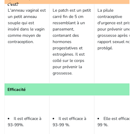
c’est?
L'anneau vaginal est
Le patch est un petit
La pilule
un petit anneau
carré fin de 5 cm
contraceptive
souple qui est
ressemblant à un
d'urgence est prise
inséré dans le vagin
pansement,
pour prévenir une
comme moyen de
contenant des
grossesse après un
contraception.
hormones
rapport sexuel non
progestatives et
protégé.
estrogènes. Il est
collé sur le corps
pour prévenir la
grossesse.
Efficacité
Il est efficace à
Il est efficace à
Elle est efficace 
93-99%.
93-99 %.
99 %.