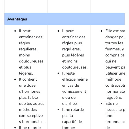
Avantages
Il peut
Il peut
Elle est sans
entraîner des
entraîner des
danger pour
règles
règles plus
toutes les
régulières,
régulières,
femmes, y
moins
plus légères
compris celle
douloureuses
et moins
qui ne
et plus
douloureuses.
peuvent pas
légères.
Il reste
utiliser une
Il contient
efficace même
méthode
une dose
en cas de
contraceptive
d’hormones
vomissement
hormonale
plus faible
s ou de
régulière.
que les autres
diarrhée.
Elle ne
méthodes
Il ne retarde
nécessite pa
contraceptive
pas la
une
s hormonales.
capacité de
ordonnance n
Il ne retarde
tomber
de