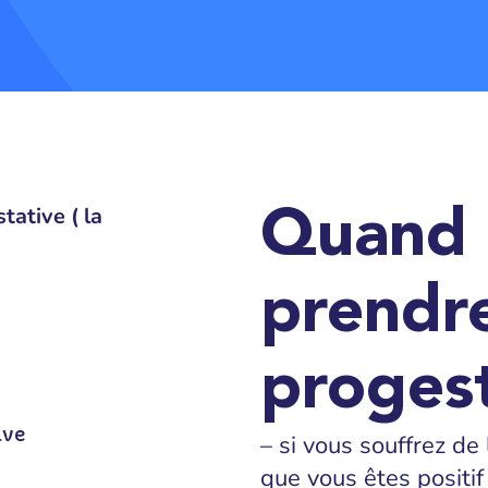
tative ( la
Quand n
prendre
proges
ive
– si vous souffrez d
que vous êtes positif