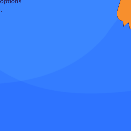
options
.