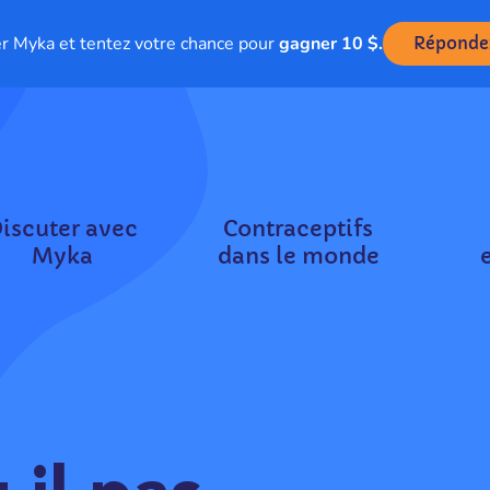
r Myka et tentez votre chance pour
gagner 10 $.
Répondez
iscuter avec
Contraceptifs
Myka
dans le monde