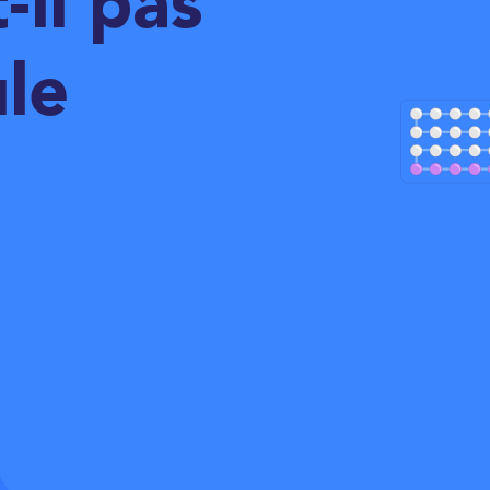
-il pas
ule