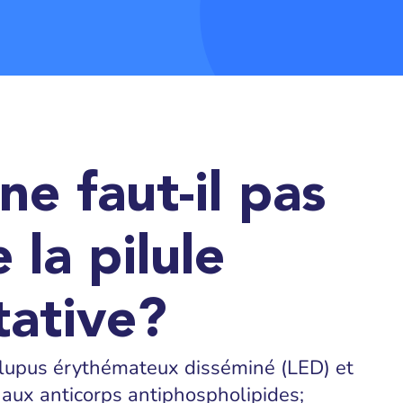
e faut-il pas
 la pilule
tative?
e lupus érythémateux disséminé (LED) et
 aux anticorps antiphospholipides;