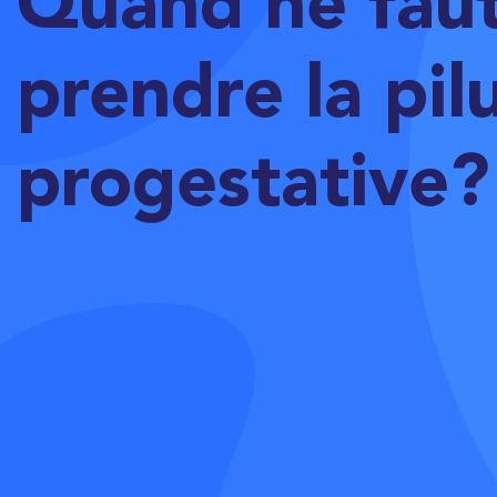
Quand ne faut
prendre la pil
progestative?