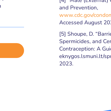
[4] “Male (External)
n
and Prevention,
www.cdc.gov/condom
Accessed August 20
[5] Shoupe, D. “Barr
Spermicides, and Ce
Contraception: A Gui
eknygos.lsmuni.lt/s
2023.