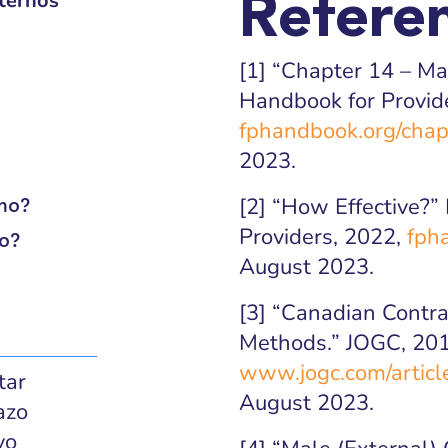
ternos
Referen
[1] “Chapter 14 – M
Handbook for Provid
fphandbook.org/cha
2023.
[2] “How Effective?”
ino?
Providers, 2022,
fph
no?
August 2023.
[3] “Canadian Contra
Methods.” JOGC, 201
www.jogc.com/artic
tar
August 2023.
azo
vo