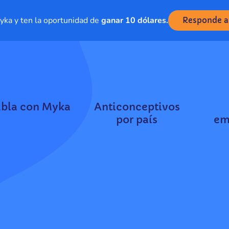
ka y ten la oportunidad de
ganar 10 dólares.
Responde a
bla con Myka
Anticonceptivos
por país
em