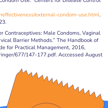
 Condom Use.” Centers for Disease Control
effectiveness/external-condom-use.html
.
23.
ier Contraceptives: Male Condoms, Vaginal
rvical Barrier Methods.” The Handbook of
de for Practical Management, 2016,
pringer/677/147-177.pdf. Acccessed August