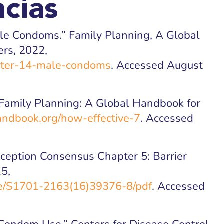
cias
ale Condoms.” Family Planning, A Global
ers, 2022,
pter-14-male-condoms
. Accessed August
 Family Planning: A Global Handbook for
andbook.org/how-effective-7
. Accessed
ception Consensus Chapter 5: Barrier
5,
le/S1701-2163(16)39376-8/pdf
. Accessed