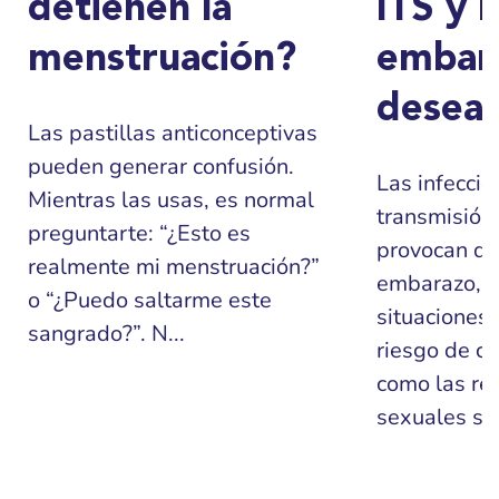
detienen la
ITS y l
menstruación?
embar
desea
Las pastillas anticonceptivas
pueden generar confusión.
Las infeccio
Mientras las usas, es normal
transmisión 
preguntarte: “¿Esto es
provocan di
realmente mi menstruación?”
embarazo, p
o “¿Puedo saltarme este
situaciones
sangrado?”. N...
riesgo de co
como las re
sexuales sin