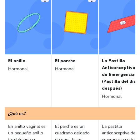
El anillo
El parche
La Pastilla
Anticonceptiva
Hormonal
Hormonal
de Emergencia
(Pastilla del día
después)
Hormonal
¿Qué es?
En anillo vaginal es
El parche es un
La pastilla
un pequeño anillo
cuadrado delgado
anticonceptiva de
flexible que se
de unos 5 cm,
emergencia se tom