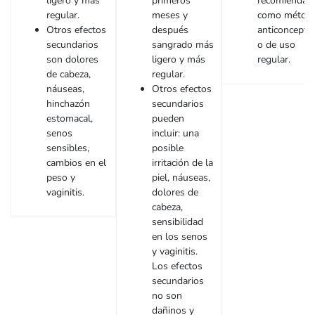
ligero y más
primeros
recomienda
regular.
meses y
como métod
Otros efectos
después
anticonceptiv
secundarios
sangrado más
o de uso
son dolores
ligero y más
regular.
de cabeza,
regular.
náuseas,
Otros efectos
hinchazón
secundarios
estomacal,
pueden
senos
incluir: una
sensibles,
posible
cambios en el
irritación de la
peso y
piel, náuseas,
vaginitis.
dolores de
cabeza,
sensibilidad
en los senos
y vaginitis.
Los efectos
secundarios
no son
dañinos y