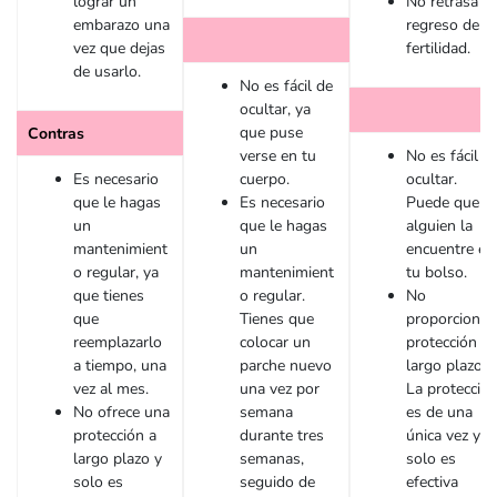
lograr un
No retrasa el
embarazo una
regreso de t
vez que dejas
fertilidad.
de usarlo.
No es fácil de
ocultar, ya
que puse
Contras
verse en tu
No es fácil d
Es necesario
cuerpo.
ocultar.
que le hagas
Es necesario
Puede que
un
que le hagas
alguien la
mantenimient
un
encuentre en
o regular, ya
mantenimient
tu bolso.
que tienes
o regular.
No
que
Tienes que
proporciona
reemplazarlo
colocar un
protección a
a tiempo, una
parche nuevo
largo plazo.
vez al mes.
una vez por
La protecció
No ofrece una
semana
es de una
protección a
durante tres
única vez y
largo plazo y
semanas,
solo es
solo es
seguido de
efectiva