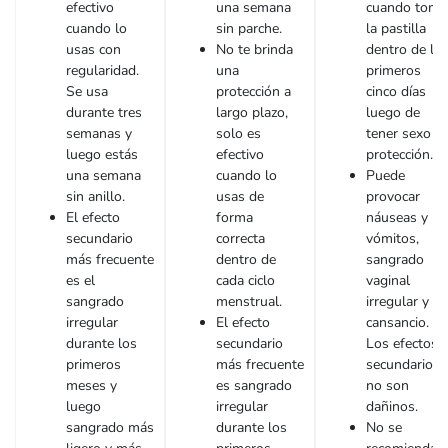
efectivo
una semana
cuando toma
cuando lo
sin parche.
la pastilla
usas con
No te brinda
dentro de lo
regularidad.
una
primeros
Se usa
protección a
cinco días
durante tres
largo plazo,
luego de
semanas y
solo es
tener sexo si
luego estás
efectivo
protección.
una semana
cuando lo
Puede
sin anillo.
usas de
provocar
El efecto
forma
náuseas y
secundario
correcta
vómitos,
más frecuente
dentro de
sangrado
es el
cada ciclo
vaginal
sangrado
menstrual.
irregular y
irregular
El efecto
cansancio.
durante los
secundario
Los efectos
primeros
más frecuente
secundarios
meses y
es sangrado
no son
luego
irregular
dañinos.
sangrado más
durante los
No se