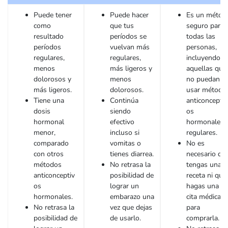
Puede tener
Puede hacer
Es un métod
como
que tus
seguro para
resultado
períodos se
todas las
períodos
vuelvan más
personas,
regulares,
regulares,
incluyendo
menos
más ligeros y
aquellas que
dolorosos y
menos
no puedan
más ligeros.
dolorosos.
usar método
Tiene una
Continúa
anticonceptiv
dosis
siendo
os
hormonal
efectivo
hormonales
menor,
incluso si
regulares.
comparado
vomitas o
No es
con otros
tienes diarrea.
necesario qu
métodos
No retrasa la
tengas una
anticonceptiv
posibilidad de
receta ni que
os
lograr un
hagas una
hormonales.
embarazo una
cita médica
No retrasa la
vez que dejas
para
posibilidad de
de usarlo.
comprarla.