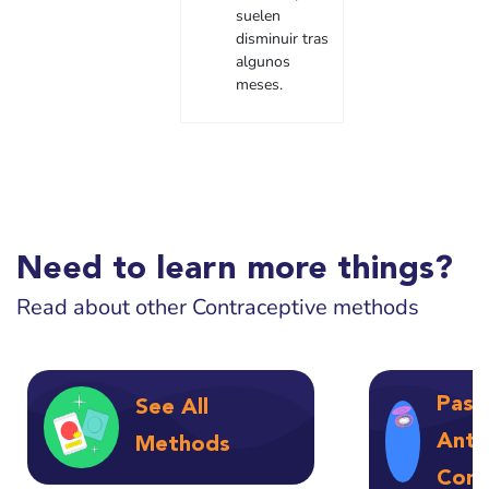
suelen
disminuir tras
algunos
meses.
Need to learn more things?
Read about other Contraceptive methods
Pasti
See All
Anti
Methods
Comb