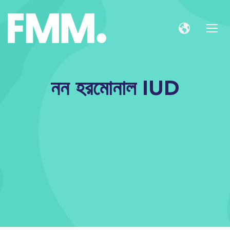
নন হরমোনাল IUD