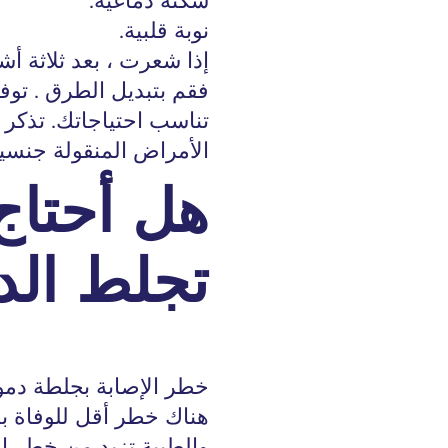
سكتة دماغية.
نوبة قلبية.
إذا شعرت ، بعد ثلاثة أشه
فقم بتبديل الطرق . توفر
تناسب احتياجاتك. تذكر 
الأمراض المنقولة جنسياً
هل أحتاج
تجلط الد
خطر الإصابة بجلطة دمو
هناك خطر أقل للوفاة بس
والطبية تزيد من خطر ال