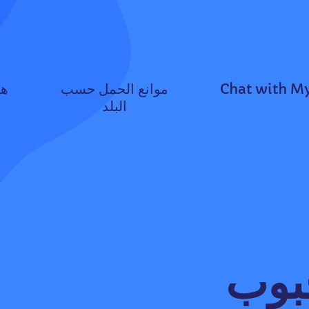
Chat with M
موانع الحمل حسب
هل
البلد
حبوب