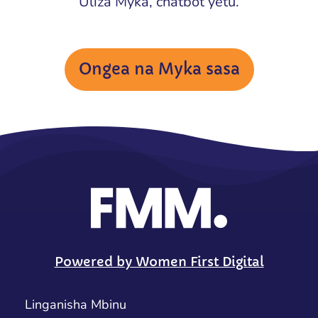
Uliza Myka, chatbot yetu.
Ongea na Myka sasa
Powered by Women First Digital
Linganisha Mbinu