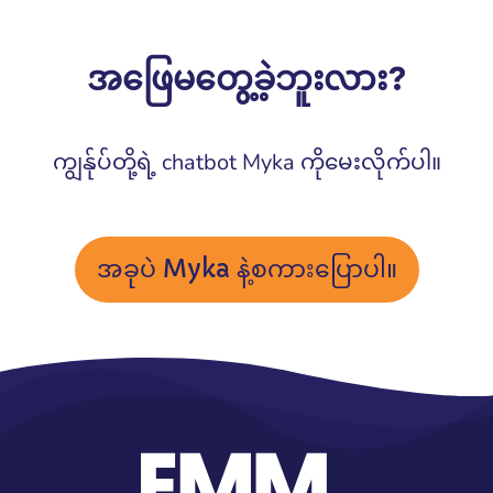
အဖြေမတွေ့ခဲ့ဘူးလား?​
ကျွန်ုပ်တို့ရဲ့ chatbot Myka ကိုမေးလိုက်ပါ။
အခုပဲ Myka နဲ့စကားပြောပါ။