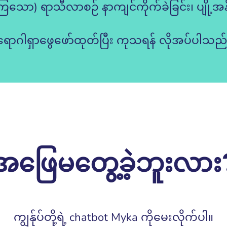
သော) ရာသီလာစဉ် နာကျင်ကိုက်ခဲခြင်း၊ ပျို့အန်ခြင်း
ရောဂါရှာဖွေဖော်ထုတ်ပြီး ကုသရန် လိုအပ်ပါသည်
အဖြေမတွေ့ခဲ့ဘူးလား?
ကျွန်ုပ်တို့ရဲ့ chatbot Myka ကိုမေးလိုက်ပါ။