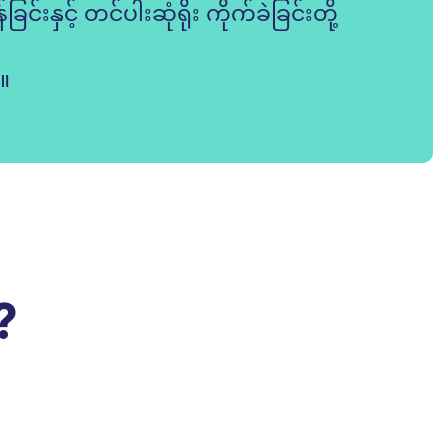
နှင့် တင်ပါးဆုံရိုး ကိုက်ခဲခြင်းတို့
။
​