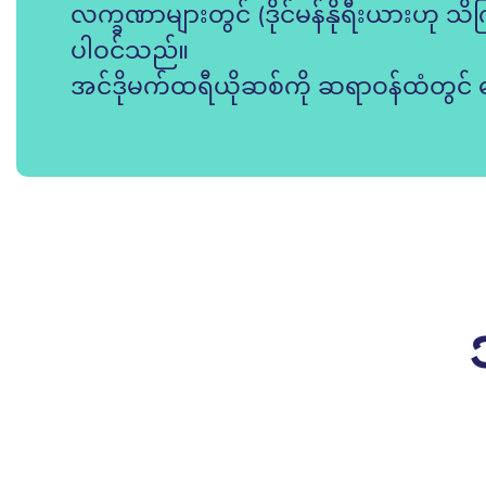
လက္ခဏာများတွင် (ဒိုင်မန်နိုရီးယားဟု သိကြ
ပါဝင်သည်။
အင်ဒိုမက်ထရီယိုဆစ်ကို ဆရာဝန်ထံတွင် 