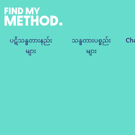
ပဋိသန္ဓတားနည်း
သန္ဓတားပစ္စည်း
Ch
များ
များ