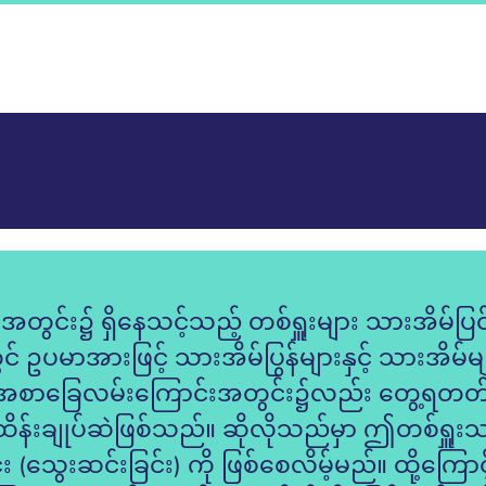
အတွင်း၌ ရှိနေသင့်သည့် တစ်ရှူးများ သားအိမ်ပ
် ဥပမာအားဖြင့် သားအိမ်ပြွန်များနှင့် သားအိမ်
့် အစာခြေလမ်းကြောင်းအတွင်း၌လည်း တွေ့ရတတ်
 ထိန်းချုပ်ဆဲဖြစ်သည်။ ဆိုလိုသည်မှာ ဤတစ်ရှူးသ
ခြင်း (သွေးဆင်းခြင်း) ကို ဖြစ်စေလိမ့်မည်။ ထို့က