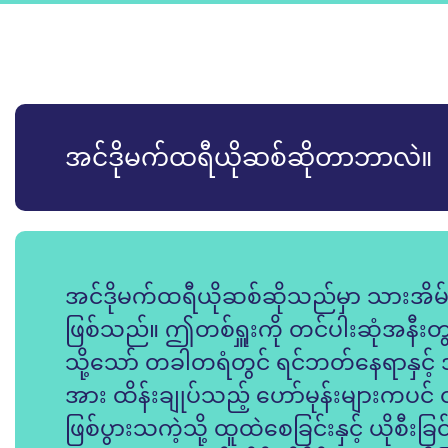
အင်ဒိုမက်ထရီယိုဆစ်ဆိုတာဘာလဲ။
အင်ဒိုမက်ထရီယိုဆစ်ဆိုသည်မှာ သားအိမ်
ဖြစ်သည်။ ဤတစ်ရှူးကို တင်ပါးဆုံအနီးတွင
သို့သော် တခါတရံတွင် ရင်ဘတ်နေရာနှင
အား ထိန်းချုပ်သည့် ဟော်မုန်းများကပင်
ဖြစ်ပွားသကဲ့သို့ ထူထဲစေခြင်းနှင့် ယိုစီး