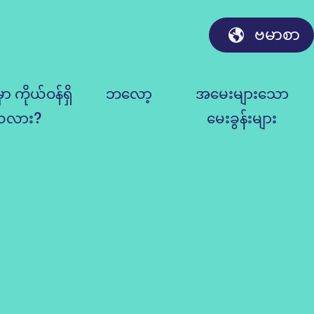
ဗမာစာ
ှာ ကိုယ်ဝန်ရှိ
ဘလော့
အမေးများသော
သလား?
မေးခွန်းများ