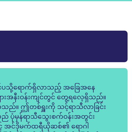
ြင်ပသို့ရောက်ရှိလာသည့် အခြေအနေ
များအနီးဝန်းကျင်တွင် တွေ့ရလေ့ရှိသည်။
သည်။ ဤတစ်ရှူးကို သင့်ရာသီလာခြင်း
ည် ပုံမှန်ရာသီသွေးစက်ဝန်းအတွင်း
ြောင့် အင်ဒိုမက်ထရီယိုဆစ်၏ ရောဂါ