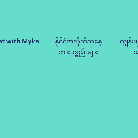
at with Myka
နိုင်ငံအလိုက်သန္ဓေ
ကျွန်မမ
တားပစ္စည်းများ