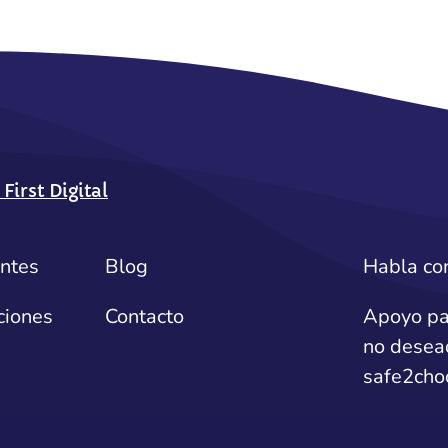
rst Digital
entes
Blog
Habla co
ciones
Contacto
Apoyo pa
no desea
safe2cho