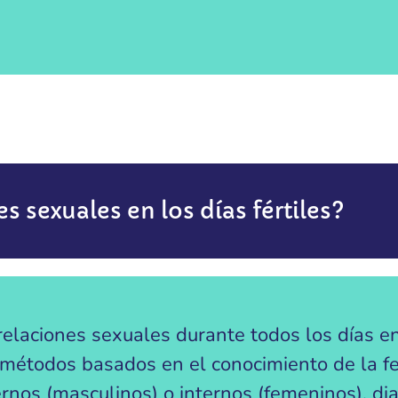
s sexuales en los días fértiles?
 relaciones sexuales durante todos los días 
étodos basados en el conocimiento de la fert
nos (masculinos) o internos (femeninos), di