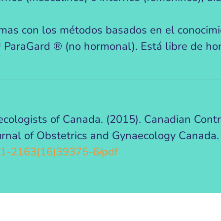
emas con los métodos basados en el conocimien
 ParaGard ® (no hormonal). Está libre de ho
aecologists of Canada. (2015). Canadian Cont
urnal of Obstetrics and Gynaecology Canada.
701-2163(16)39375-6/pdf