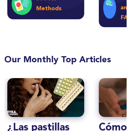
ant
Methods
FA
Our Monthly Top Articles
¿Las pastillas
Cómo 