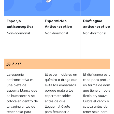
Esponja
Espermicida
Diafragma
anticonceptiva
Anticonceptivo
anticonceptivo
Non-hormonal
Non-hormonal
Non-hormonal
¿Qué es?
La esponja
El espermicida es un
El diafragma es un
anticonceptiva es
químico o droga que
copa poca profund
una pieza de
evita los embarazos
en forma de domo
espuma blanca que
porque mata a los
que tiene un borde
se humedece y se
espermatozoides
flexible y suave.
coloca en dentro de
antes de que
Cubre el cérvix y se
la vagina antes de
lleguen al óvulo
coloca antes de
tener sexo para
para fecundarlo.
tener sexo para