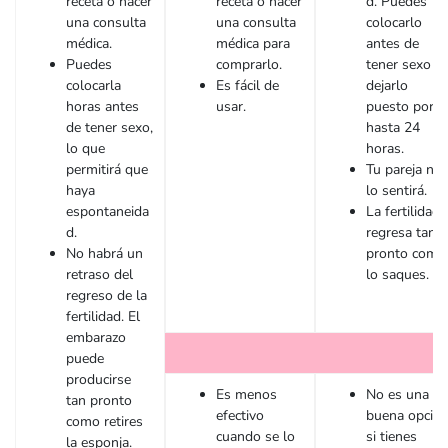
receta o hacer
receta o hacer
d. Puedes
una consulta
una consulta
colocarlo
médica.
médica para
antes de
Puedes
comprarlo.
tener sexo y
colocarla
Es fácil de
dejarlo
horas antes
usar.
puesto por
de tener sexo,
hasta 24
lo que
horas.
permitirá que
Tu pareja no
haya
lo sentirá.
espontaneida
La fertilidad
d.
regresa tan
No habrá un
pronto como
retraso del
lo saques.
regreso de la
fertilidad. El
embarazo
puede
producirse
Es menos
No es una
tan pronto
efectivo
buena opció
como retires
cuando se lo
si tienes
la esponja.