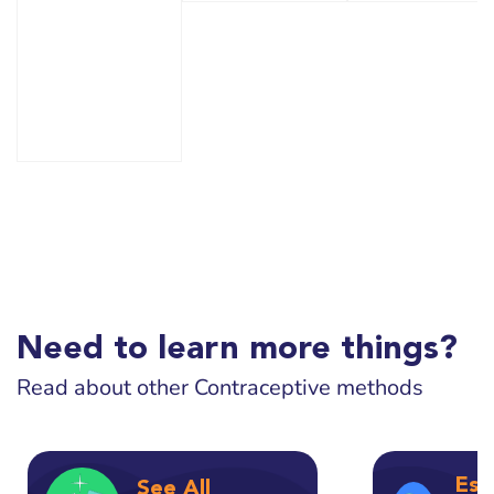
Need to learn more things?
Read about other Contraceptive methods
Esp
See All