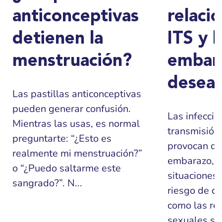
anticonceptivas
relacio
detienen la
ITS y l
menstruación?
embar
desea
Las pastillas anticonceptivas
pueden generar confusión.
Las infeccio
Mientras las usas, es normal
transmisión 
preguntarte: “¿Esto es
provocan di
realmente mi menstruación?”
embarazo, p
o “¿Puedo saltarme este
situaciones
sangrado?”. N...
riesgo de co
como las re
sexuales sin