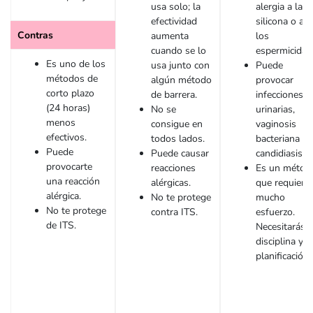
usa solo; la
alergia a la
efectividad
silicona o a
Contras
aumenta
los
cuando se lo
espermicidas
Es uno de los
usa junto con
Puede
métodos de
algún método
provocar
corto plazo
de barrera.
infecciones
(24 horas)
No se
urinarias,
menos
consigue en
vaginosis
efectivos.
todos lados.
bacteriana o
Puede
Puede causar
candidiasis.
provocarte
reacciones
Es un métod
una reacción
alérgicas.
que requiere
alérgica.
No te protege
mucho
No te protege
contra ITS.
esfuerzo.
de ITS.
Necesitarás
disciplina y
planificación.