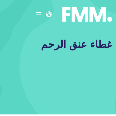
غطاء عنق الرحم